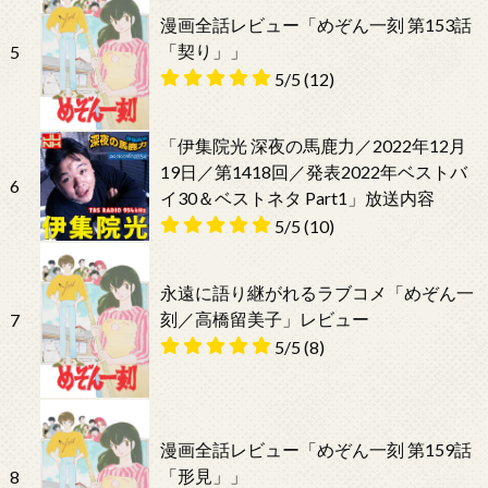
漫画全話レビュー「めぞん一刻 第153話
「契り」」
5
5/5
(12)
「伊集院光 深夜の馬鹿力／2022年12月
19日／第1418回／発表2022年ベストバ
6
イ30＆ベストネタ Part1」放送内容
5/5
(10)
永遠に語り継がれるラブコメ「めぞん一
刻／高橋留美子」レビュー
7
5/5
(8)
漫画全話レビュー「めぞん一刻 第159話
「形見」」
8