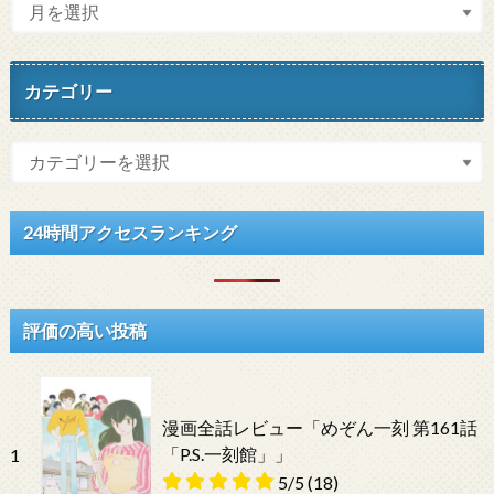
カテゴリー
24時間アクセスランキング
評価の高い投稿
漫画全話レビュー「めぞん一刻 第161話
「P.S.一刻館」」
1
5/5
(18)