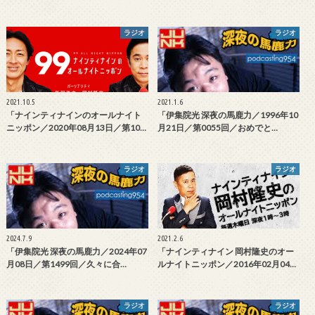
ラジオ
ラジオ
2021.10.5
2021.1.6
「ナインティナインのオールナイト
「伊集院光 深夜の馬鹿力／1996年10
ニッポン／2020年08月13日／第10…
月21日／第0055回／おめでと…
ラジオ
ラジオ
2024.7.9
2021.2.6
「伊集院光 深夜の馬鹿力／2024年07
「ナインティナイン 岡村隆史のオー
月08日／第1499回／久々に合…
ルナイトニッポン／2016年02月04…
ラジオ
ラジオ