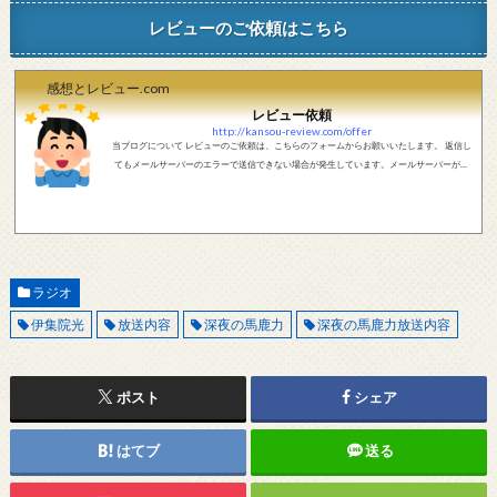
レビューのご依頼はこちら
感想とレビュー.com
レビュー依頼
http://kansou-review.com/offer
当ブログについて レビューのご依頼は、こちらのフォームからお願いいたします。 返信し
てもメールサーバーのエラーで送信できない場合が発生しています。メールサーバーが正
しく動作しているかどうか、メールアドレスが正しいかどうか、ご確認をお願いします。
現在確認できている、送信エラーになるメールサーバー以下になります。 @foxmail.com 上
記メールサーバーをお使いで、こちらから返信がない場合、他のメールサーバー、メール
アドレスから連絡をお願いします。 レビュー依頼
ラジオ
伊集院光
放送内容
深夜の馬鹿力
深夜の馬鹿力放送内容
ポスト
シェア
はてブ
送る