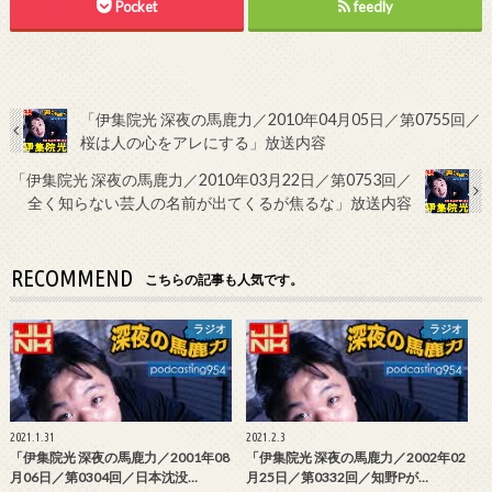
Pocket
feedly
「伊集院光 深夜の馬鹿力／2010年04月05日／第0755回／
桜は人の心をアレにする」放送内容
「伊集院光 深夜の馬鹿力／2010年03月22日／第0753回／
全く知らない芸人の名前が出てくるが焦るな」放送内容
RECOMMEND
こちらの記事も人気です。
ラジオ
ラジオ
2021.1.31
2021.2.3
「伊集院光 深夜の馬鹿力／2001年08
「伊集院光 深夜の馬鹿力／2002年02
月06日／第0304回／日本沈没…
月25日／第0332回／知野Pが…