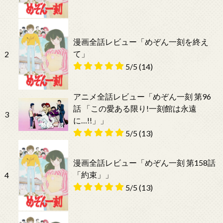
漫画全話レビュー「めぞん一刻を終え
て」
2
5/5
(14)
アニメ全話レビュー「めぞん一刻 第96
話 「この愛ある限り!一刻館は永遠
3
に…!!」」
5/5
(13)
漫画全話レビュー「めぞん一刻 第158話
「約束」」
4
5/5
(13)