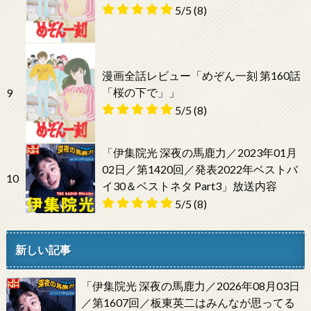
5/5
(8)
漫画全話レビュー「めぞん一刻 第160話
「桜の下で」」
9
5/5
(8)
「伊集院光 深夜の馬鹿力／2023年01月
02日／第1420回／発表2022年ベストバ
10
イ30＆ベストネタ Part3」放送内容
5/5
(8)
新しい記事
「伊集院光 深夜の馬鹿力／2026年08月03日
／第1607回／板東英二はみんなが思ってる