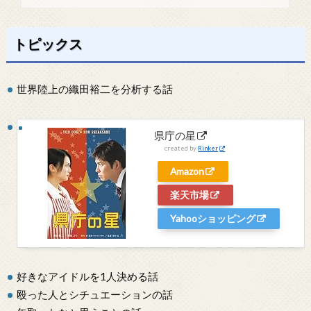
トピックス
世界陸上の織田裕二を分析する話
県庁の星
created by
Rinker
Amazon
楽天市場
Yahooショッピング
好きなアイドルを1人決める話
殴った人とシチュエーションの話