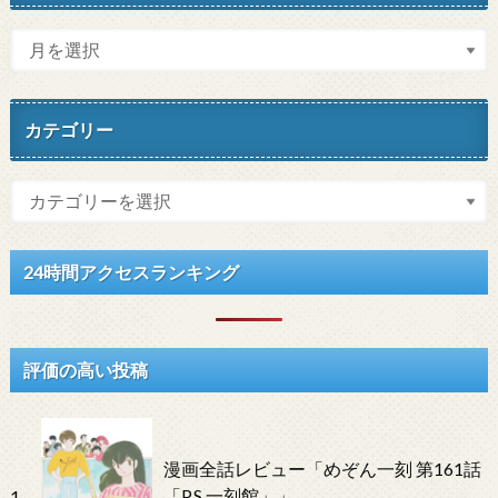
カテゴリー
24時間アクセスランキング
評価の高い投稿
漫画全話レビュー「めぞん一刻 第161話
「P.S.一刻館」」
1