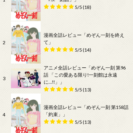
5/5
(18)
漫画全話レビュー「めぞん一刻を終え
て」
2
5/5
(14)
アニメ全話レビュー「めぞん一刻 第96
話 「この愛ある限り!一刻館は永遠
3
に…!!」」
5/5
(13)
漫画全話レビュー「めぞん一刻 第158話
「約束」」
4
5/5
(13)