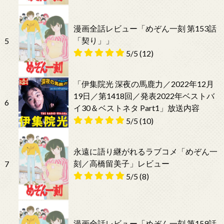
漫画全話レビュー「めぞん一刻 第153話
「契り」」
5
5/5
(12)
「伊集院光 深夜の馬鹿力／2022年12月
19日／第1418回／発表2022年ベストバ
6
イ30＆ベストネタ Part1」放送内容
5/5
(10)
永遠に語り継がれるラブコメ「めぞん一
刻／高橋留美子」レビュー
7
5/5
(8)
漫画全話レビュー「めぞん一刻 第159話