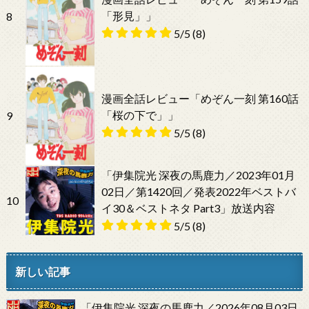
「形見」」
8
5/5
(8)
漫画全話レビュー「めぞん一刻 第160話
「桜の下で」」
9
5/5
(8)
「伊集院光 深夜の馬鹿力／2023年01月
02日／第1420回／発表2022年ベストバ
10
イ30＆ベストネタ Part3」放送内容
5/5
(8)
新しい記事
「伊集院光 深夜の馬鹿力／2026年08月03日