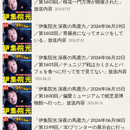
／第1603回／桜花一門万博が開催された」
放送内容
2026.07.07
「伊集院光 深夜の馬鹿力／2026年06月29日
／第1602回／胃腸炎になってオムツをして
いる」放送内容
2026.07.01
「伊集院光 深夜の馬鹿力／2026年06月22日
／第1601回／チュニジア戦はカミさんとパ
フェを食べに行って生で見てない」放送内容
2026.06.23
「伊集院光 深夜の馬鹿力／2026年06月15日
／第1600回／偏愛ミュージアムで紙芝居博
物館へ行った」放送内容
2026.06.16
「伊集院光 深夜の馬鹿力／2026年06月08日
／第1599回／3Dプリンターの展示会に行っ