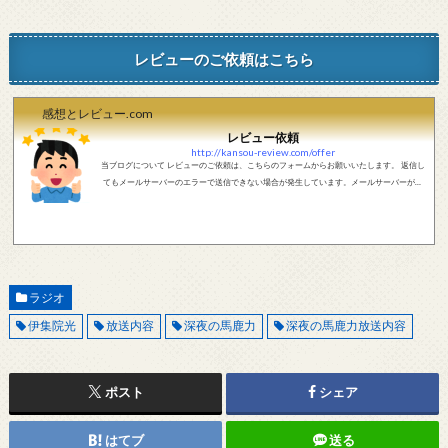
レビューのご依頼はこちら
感想とレビュー.com
レビュー依頼
http://kansou-review.com/offer
当ブログについて レビューのご依頼は、こちらのフォームからお願いいたします。 返信し
てもメールサーバーのエラーで送信できない場合が発生しています。メールサーバーが正
しく動作しているかどうか、メールアドレスが正しいかどうか、ご確認をお願いします。
現在確認できている、送信エラーになるメールサーバー以下になります。 @foxmail.com 上
記メールサーバーをお使いで、こちらから返信がない場合、他のメールサーバー、メール
アドレスから連絡をお願いします。 レビュー依頼
ラジオ
伊集院光
放送内容
深夜の馬鹿力
深夜の馬鹿力放送内容
ポスト
シェア
はてブ
送る