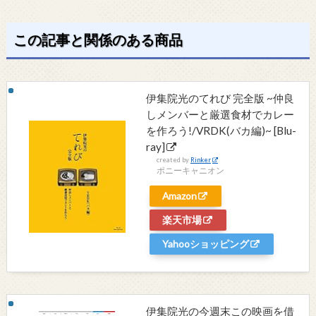
この記事と関係のある商品
伊集院光のてれび 完全版 ~仲良
しメンバーと厳選食材でカレー
を作ろう!/VRDK(バカ編)~ [Blu-
ray]
created by
Rinker
ポニーキャニオン
Amazon
楽天市場
Yahooショッピング
伊集院光の今週末この映画を借