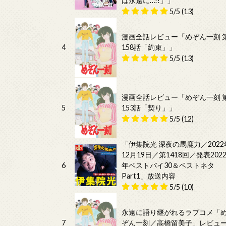
は永遠に…!!」」
5/5
(13)
漫画全話レビュー「めぞん一刻 
4
158話「約束」」
5/5
(13)
漫画全話レビュー「めぞん一刻 
5
153話「契り」」
5/5
(12)
「伊集院光 深夜の馬鹿力／2022
12月19日／第1418回／発表202
6
年ベストバイ30＆ベストネタ
Part1」放送内容
5/5
(10)
永遠に語り継がれるラブコメ「
7
ぞん一刻／高橋留美子」レビュ