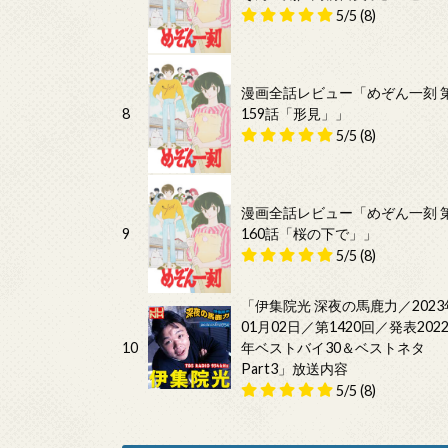
5/5
(8)
漫画全話レビュー「めぞん一刻 
8
159話「形見」」
5/5
(8)
漫画全話レビュー「めぞん一刻 
9
160話「桜の下で」」
5/5
(8)
「伊集院光 深夜の馬鹿力／2023
01月02日／第1420回／発表202
10
年ベストバイ30＆ベストネタ
Part3」放送内容
5/5
(8)