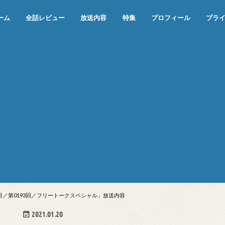
ーム
全話レビュー
放送内容
特集
プロフィール
プラ
めぞん一刻（漫画）
めぞん一刻（アニメ）
機動戦士ガンダム
ジョジョの奇妙な冒険 ダイヤモンド
寄生獣 セイの格率
この世の果てで恋を唄う少女YU-NO
この世の果てで恋を唄う少女YU-
江戸川乱歩の美女シリーズ＜中断＞
24 JAPAN＜中断＞
アメリカ横断ウルトラクイズ＜中断
稲垣早希のブログ旅＜中断＞
出川哲朗の充電させてもらえません
伊集院光 深夜の馬鹿力
ナインティナインのオールナイトニ
岡村隆史のオールナイトニッポン
ガンダム
めぞん一刻
バック・トゥ・ザ・フューチャー
は砕けない＜中断＞
NO（解説・考察）
＞
か？＜中断＞
ッポン
1日／第0193回／フリートークスペシャル」放送内容
2021.01.20