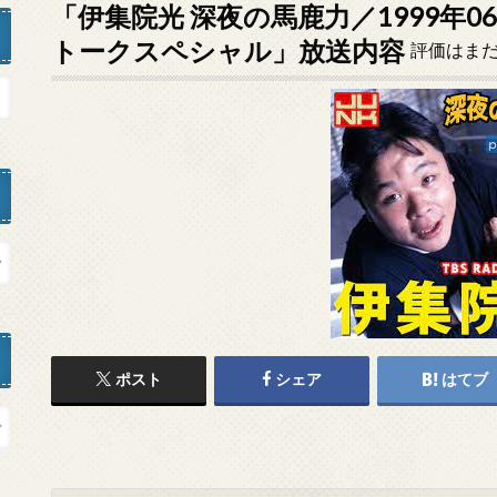
「伊集院光 深夜の馬鹿力／1999年0
トークスペシャル」放送内容
評価はま
ポスト
シェア
はてブ