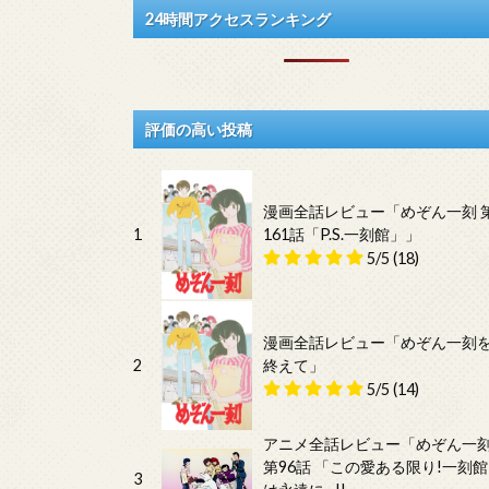
24時間アクセスランキング
評価の高い投稿
漫画全話レビュー「めぞん一刻 
1
161話「P.S.一刻館」」
5/5
(18)
漫画全話レビュー「めぞん一刻
2
終えて」
5/5
(14)
アニメ全話レビュー「めぞん一
第96話 「この愛ある限り!一刻館
3