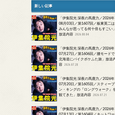
新しい記事
「伊集院光 深夜の馬鹿力／2026年
08月03日／第1607回／板東英二は
みんなが思ってる何十倍もすごい
放送内容
2026.08.04
「伊集院光 深夜の馬鹿力／2026年
07月27日／第1606回／腰モードで
北海道にバイクポケふた旅」放送
容
2026.07.28
「伊集院光 深夜の馬鹿力／2026年
07月20日／第1605回／スティーブ
ン・キングの『ロングウォーク』
観てきた」放送内容
2026.07.21
「伊集院光 深夜の馬鹿力／2026年
07月13日／第1604回／ネットワー