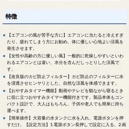
特徴
【エアコンの風が苦手な方に】エアコンに当たると冷えすぎ
たり、疲れてしまう方にお勧め。体に優しい心地よい涼風を
発生させます。
【女性や高齢の方に優しい風】一般的に乾燥しやすいといわ
れるエアコンとは違い、水分を含んだしっとりした涼風で
す。
【改良版のカビ防止フィルター】カビ防止のフィルターに水
を浸透させヒンヤリとした、自然な涼風を体感できます。
【おやすみタイマー機能】動画やテレビを観ながら寝るとき
に役に立つおやすみタイマー機能付きです。製品本体もコン
パクト設計で、大人はもちろん、子供や老人でも簡単に持ち
運べます。
【簡単操作】大容量の水タンクに水を入れ、電源ボタンを押
すだけ。【設定方法】1.電源ボタン長押しで設定に入る。2.画