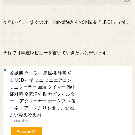
今回レビューするのは、HaNdifeさんの冷風機『LFJ01』です。
それでは早速レビューを書いていきたいと思います。
冷風機 クーラー 扇風機 静音 卓
上 USB 小型 ミニ ミニエアコン
ミニクーラー 加湿 タイマー 熱中
症対策 空気浄化 防カビフィルタ
ー エアクリーナー ポータブル 省
エネ エアコンよりも優しい心地
よい涼風冷風扇
HaNdife
Amazon