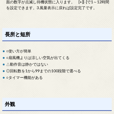
面の数字が点滅し待機状態に入ります。 [+][-]で1～12時間
を設定できます。3.風量表示に戻れば設定完了です。
長所と短所
○使い方が簡単
○扇風機よりは涼しい空気が出てくる
△動作音は静かではない
◎回転数を1から99までの100段階で選べる
○タイマー機能がある
外観