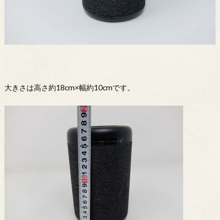
大きさは高さ約18cm×幅約10cmです。