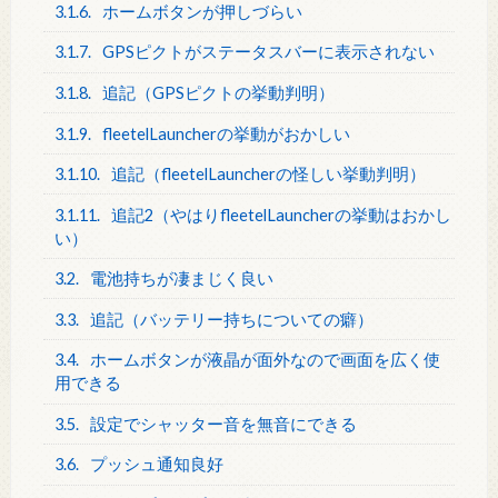
3.1.6.
ホームボタンが押しづらい
3.1.7.
GPSピクトがステータスバーに表示されない
3.1.8.
追記（GPSピクトの挙動判明）
3.1.9.
fleetelLauncherの挙動がおかしい
3.1.10.
追記（fleetelLauncherの怪しい挙動判明）
3.1.11.
追記2（やはりfleetelLauncherの挙動はおかし
い）
3.2.
電池持ちが凄まじく良い
3.3.
追記（バッテリー持ちについての癖）
3.4.
ホームボタンが液晶が面外なので画面を広く使
用できる
3.5.
設定でシャッター音を無音にできる
3.6.
プッシュ通知良好