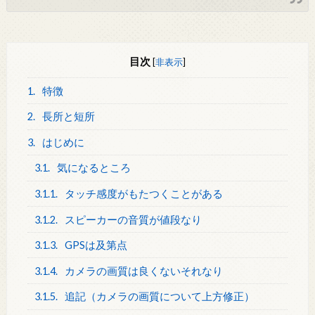
目次
[
非表示
]
1.
特徴
2.
長所と短所
3.
はじめに
3.1.
気になるところ
3.1.1.
タッチ感度がもたつくことがある
3.1.2.
スピーカーの音質が値段なり
3.1.3.
GPSは及第点
3.1.4.
カメラの画質は良くないそれなり
3.1.5.
追記（カメラの画質について上方修正）