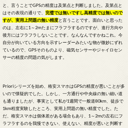
と、言うことでGPSの精度は及第点と判断しました。及第点と
はその表現の通りで、
完璧では無いですし高精度では無いので
すが、実用上問題の無い精度
と言うことです。面白いと思った
のは、左右に1～2mたまにフラフラするのですが、進行方向や
後方にはフラフラしないことです。なんなんですかねこれ。今
自分が向いている方向を示すレーダーみたいな物が微妙にずれ
ているので、GPSそのものより、磁気センサーやジャイロセン
サーの精度の問題の気がします。
Prioriシリーズを始め、格安スマホはGPSの精度が悪いことが多
いので懐疑的でした。しかし、一方通行や中央線の無い細い道
も通りましたが、事実として私が1週間で一般道80km、徒歩で
1km程度実験したところ、実用上問題の無い精度でした。た
だ、格安スマホは個体差がある場合もあり、1～2mの左右にフ
ラフラするのを我慢できない、使えない、精度が悪いと判断す