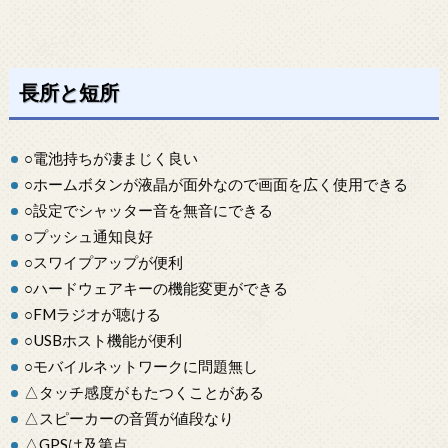
長所と短所
○電池持ちが凄まじく良い
○ホームボタンが液晶が面外なので画面を広く使用できる
○設定でシャッター音を無音にできる
○プッシュ通知良好
○スワイプアップが便利
○ハードウェアキーの機能変更ができる
○FMラジオが聴ける
○USBホスト機能が便利
○モバイルネットワークに問題無し
△タッチ感度がもたつくことがある
△スピーカーの音質が値段なり
△GPSは及第点