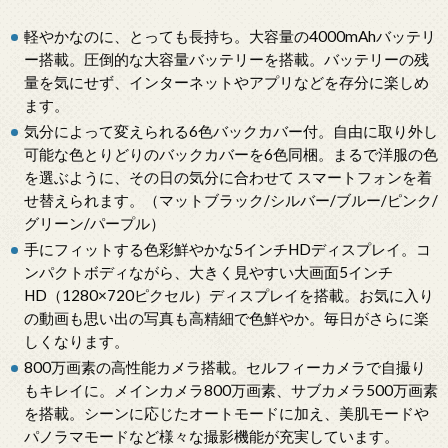
軽やかなのに、とっても長持ち。大容量の4000mAhバッテリ
ー搭載。圧倒的な大容量バッテリーを搭載。バッテリーの残
量を気にせず、インターネットやアプリなどを存分に楽しめ
ます。
気分によって変えられる6色バックカバー付。自由に取り外し
可能な色とりどりのバックカバーを6色同梱。まるで洋服の色
を選ぶように、その日の気分に合わせて スマートフォンを着
せ替えられます。（マットブラック/シルバー/ブルー/ピンク/
グリーン/パープル）
手にフィットする色彩鮮やかな5インチHDディスプレイ。コ
ンパクトボディながら、大きく見やすい大画面5インチ
HD（1280×720ピクセル）ディスプレイを搭載。お気に入り
の動画も思い出の写真も高精細で色鮮やか。毎日がさらに楽
しくなります。
800万画素の高性能カメラ搭載。セルフィーカメラで自撮り
もキレイに。メインカメラ800万画素、サブカメラ500万画素
を搭載。シーンに応じたオートモードに加え、美肌モードや
パノラマモードなど様々な撮影機能が充実しています。