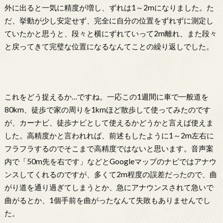
外に出ると一気に精度が増し、ずれは1～2mになりました。た
だ、挙動が少し安定せず、完全に自分の位置をずれずに測定し
ていたかと思うと、段々と横にずれていって2m離れ、また段々
と戻ってきて完璧な位置になるなんてことの繰り返しでした。
これをどう捉えるか…ですね。一応この1週間に車で一般道を
80km、徒歩で家の周りを1kmほど散歩して使ってみたのです
が、カーナビ、徒歩ナビとして使えるかどうかと言えば使えま
した。高精度かと言われれば、前述もしたように1～2m左右に
フラフラするのでそこまで高精度ではないと思います。音声案
内で「50m先を右です」などとGoogleマップのナビではアナウ
ンスしてくれるのですが、多くて2m程度の誤差だったので、曲
がり道を通り過ぎてしまうとか、急にアナウンスされて急いで
曲がるとか、1個手前を曲がったなんて失敗もありませんでし
た。