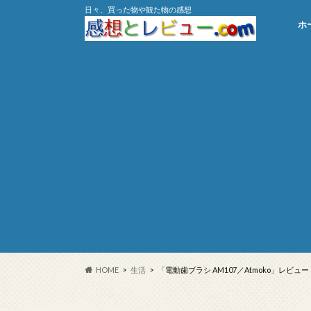
日々、買った物や観た物の感想
ホ
HOME
生活
「電動歯ブラシ AM107／Atmoko」レビ