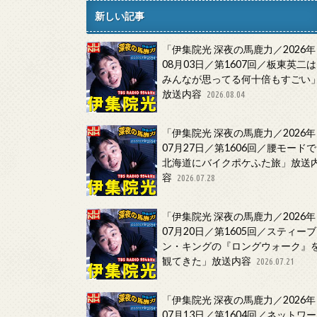
新しい記事
「伊集院光 深夜の馬鹿力／2026年
08月03日／第1607回／板東英二は
みんなが思ってる何十倍もすごい
放送内容
2026.08.04
「伊集院光 深夜の馬鹿力／2026年
07月27日／第1606回／腰モードで
北海道にバイクポケふた旅」放送
容
2026.07.28
「伊集院光 深夜の馬鹿力／2026年
07月20日／第1605回／スティーブ
ン・キングの『ロングウォーク』
観てきた」放送内容
2026.07.21
「伊集院光 深夜の馬鹿力／2026年
07月13日／第1604回／ネットワー