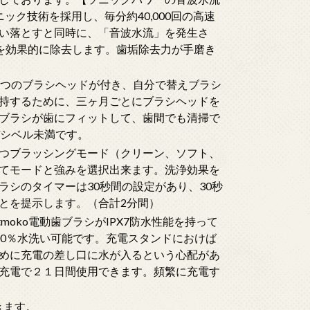
ック技術を採用し、毎分約40,000回の高速
い落とすと同時に、「音波水流」を発生さ
)を効果的に除去します。歯垢除去力が手磨き
6つのブラシヘッドが付き、自分で替えブラシ
持するために、三ヶ月ごとにブラシヘッドを
ブラシが歯にフィットして、歯間でも清掃で
デシベル未満です。
つブラッシングモード（クリーン、ソフト、
てモードと強みを選択出来ます。洗浄効果を
シのタイマーは30秒間の設定があり、30秒
とを提示します。（合計2分間）
moko電動歯ブラシがIPX7防水性能を持って
00％水洗い可能です。充電スタンドにおけば
めに充電の差し口に水が入るという心配があ
充電で２１日間使用できます。頻繁に充電す
きます。