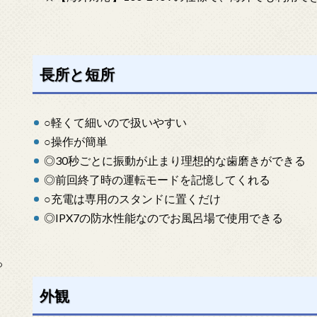
長所と短所
○軽くて細いので扱いやすい
○操作が簡単
◎30秒ごとに振動が止まり理想的な歯磨きができる
◎前回終了時の運転モードを記憶してくれる
○充電は専用のスタンドに置くだけ
◎IPX7の防水性能なのでお風呂場で使用できる
っ
外観