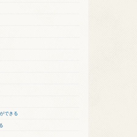
きができる
る