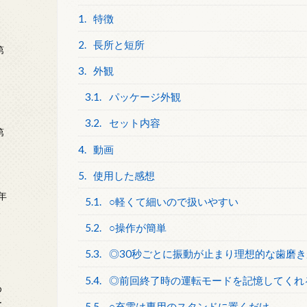
1.
特徴
2.
長所と短所
第
3.
外観
3.1.
パッケージ外観
3.2.
セット内容
第
4.
動画
5.
使用した感想
年
5.1.
○軽くて細いので扱いやすい
2
5.2.
○操作が簡単
5.3.
◎30秒ごとに振動が止まり理想的な歯磨
5.4.
◎前回終了時の運転モードを記憶してくれ
め
ー
5.5.
○充電は専用のスタンドに置くだけ