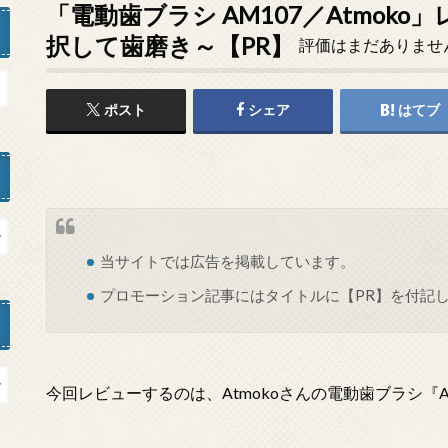
「電動歯ブラシ AM107／Atmok
択して歯磨き～【PR】
評価はまだありませ
ポスト
シェア
はてブ
当サイトでは
広告
を掲載しています。
プロモーション記事にはタイトルに【PR】を付記
今回レビューするのは、Atmokoさんの電動歯ブラシ『A