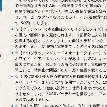
で圧倒的な除去力】Atmoko電動歯ブラシが最新のソニ
振動で歯垢をたたき浮かせ、幅広い振幅で歯垢をはら
せ、コーヒーやタバコなどによるステイン(着色汚れ
の150倍になります。
」
☆【ブラシヘッド6本＆曲線のデザイン＆低ノイズ】
を購入の面倒くさを避けられます。（歯垢除去力を維
交換するのはオススメします。）曲線のデザインで、
きます。また、使用中に電動歯ブラシのノイズは55
☆【５つブラッシングモード＆オート・タイマー】５
内
ホワイト、ケア、ポリッシュ）があり、お好みによっ
最大にするため、お口を４カ所に分けます。電動歯ブラ
間ごとに一時停止の間隔があり、磨く位置を変えるこ
☆【IPX7防水仕様＆感応式充電＆長時間連続使用】At
おり、シャワーまたはバスで使用することができ、1
を
すぐ充電できる非接触式設計で、使用中水がはねるた
りません！また、大容量バッテリーを搭載され、フル
る必要はありません。
☆【海外対応】100-240Vの仕様で、海外でも利用で