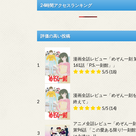
24時間アクセスランキング
評価の高い投稿
漫画全話レビュー「めぞん一刻 
1
161話「P.S.一刻館」」
5/5
(18)
漫画全話レビュー「めぞん一刻
2
終えて」
5/5
(14)
アニメ全話レビュー「めぞん一
第96話 「この愛ある限り!一刻館
3