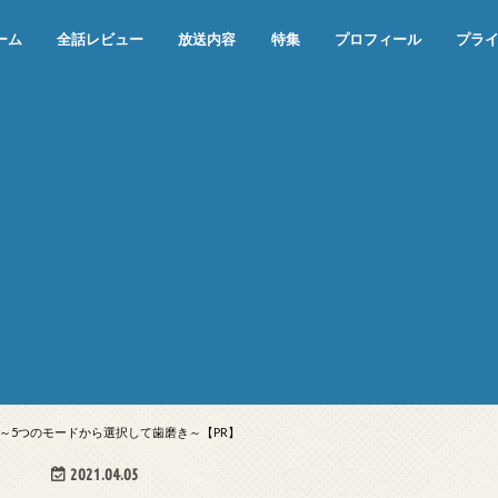
ーム
全話レビュー
放送内容
特集
プロフィール
プラ
めぞん一刻（漫画）
めぞん一刻（アニメ）
機動戦士ガンダム
ジョジョの奇妙な冒険 ダイヤモンド
寄生獣 セイの格率
この世の果てで恋を唄う少女YU-NO
この世の果てで恋を唄う少女YU-
江戸川乱歩の美女シリーズ＜中断＞
24 JAPAN＜中断＞
アメリカ横断ウルトラクイズ＜中断
稲垣早希のブログ旅＜中断＞
出川哲朗の充電させてもらえません
伊集院光 深夜の馬鹿力
ナインティナインのオールナイトニ
岡村隆史のオールナイトニッポン
ガンダム
めぞん一刻
バック・トゥ・ザ・フューチャー
は砕けない＜中断＞
NO（解説・考察）
＞
か？＜中断＞
ッポン
ュー ～5つのモードから選択して歯磨き～【PR】
2021.04.05