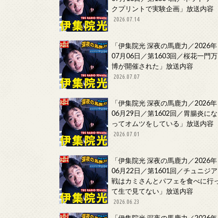
クプリントで実験企画」放送内容
2026.07.14
「伊集院光 深夜の馬鹿力／2026年
07月06日／第1603回／桜花一門万
博が開催された」放送内容
2026.07.07
「伊集院光 深夜の馬鹿力／2026年
06月29日／第1602回／胃腸炎にな
ってオムツをしている」放送内容
2026.07.01
「伊集院光 深夜の馬鹿力／2026年
06月22日／第1601回／チュニジア
戦はカミさんとパフェを食べに行
て生で見てない」放送内容
2026.06.23
「伊集院光 深夜の馬鹿力／2026年