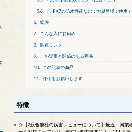
5.6.
◎IPX7の防水性能なのでお風呂場で使用
6.
総評
第
7.
こんな人にお勧め
8.
関連リンク
9.
この記事と関係のある商品
第
10.
この記事の商品
11.
評価をお願いします
年
2
特徴
☆【∅競合他社の妨害レビューについて】最近、同業
ーを投稿されており、現在は調査機関により犯人を探