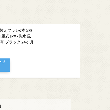
 替えブラシ6本 5種
式 IPX7防水 風
帯 ブラック 24ヶ月
グ
]