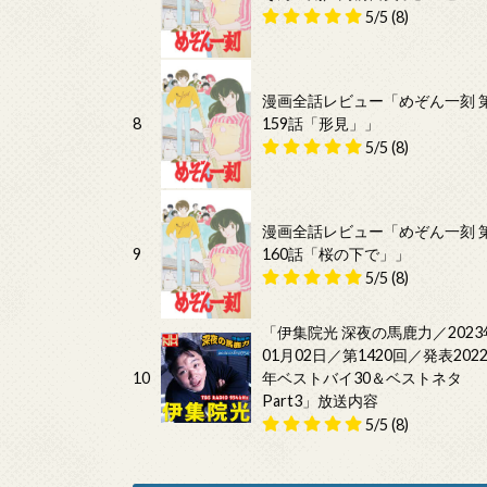
5/5
(8)
漫画全話レビュー「めぞん一刻 
8
159話「形見」」
5/5
(8)
漫画全話レビュー「めぞん一刻 
9
160話「桜の下で」」
5/5
(8)
「伊集院光 深夜の馬鹿力／2023
01月02日／第1420回／発表202
10
年ベストバイ30＆ベストネタ
Part3」放送内容
5/5
(8)