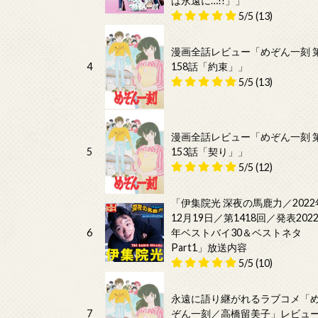
は永遠に…!!」」
5/5
(13)
漫画全話レビュー「めぞん一刻 
4
158話「約束」」
5/5
(13)
漫画全話レビュー「めぞん一刻 
5
153話「契り」」
5/5
(12)
「伊集院光 深夜の馬鹿力／2022
12月19日／第1418回／発表202
6
年ベストバイ30＆ベストネタ
Part1」放送内容
5/5
(10)
永遠に語り継がれるラブコメ「
7
ぞん一刻／高橋留美子」レビュ