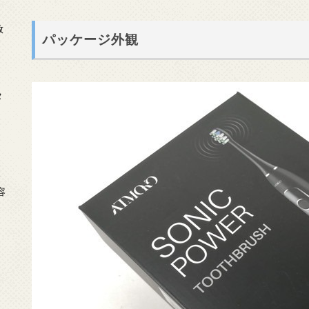
放
パッケージ外観
タ
念
容