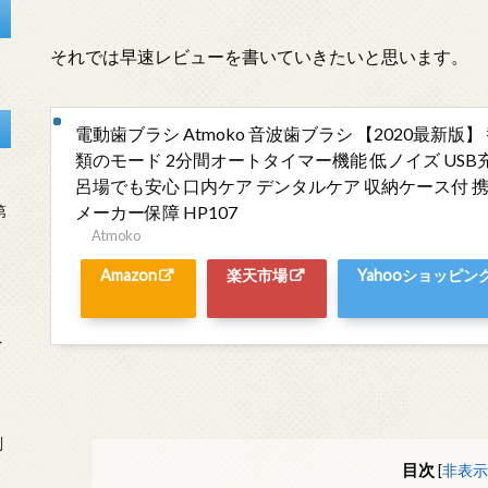
それでは早速レビューを書いていきたいと思います。
電動歯ブラシ Atmoko 音波歯ブラシ 【2020最新版】
類のモード 2分間オートタイマー機能 低ノイズ USB充電
呂場でも安心 口内ケア デンタルケア 収納ケース付 携
メーカー保障 HP107
第
Atmoko
Amazon
楽天市場
Yahooショッピン
を
刻
目次
[
非表示