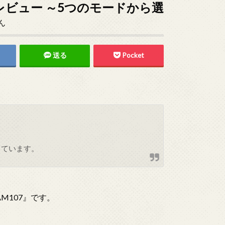
o」レビュー ～5つのモードから選
ん
送る
Pocket
しています。
M107』です。