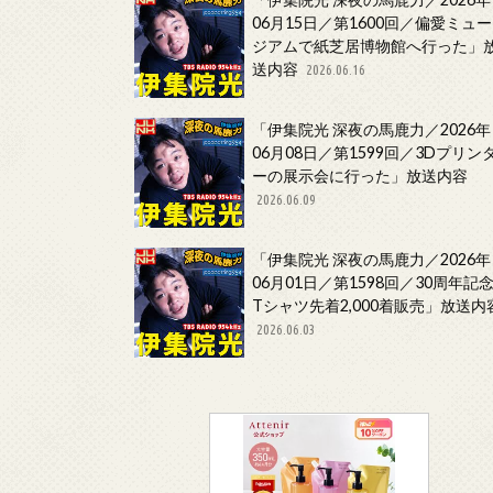
06月15日／第1600回／偏愛ミュー
ジアムで紙芝居博物館へ行った」
送内容
2026.06.16
「伊集院光 深夜の馬鹿力／2026年
06月08日／第1599回／3Dプリン
ーの展示会に行った」放送内容
2026.06.09
「伊集院光 深夜の馬鹿力／2026年
06月01日／第1598回／30周年記
Tシャツ先着2,000着販売」放送内
2026.06.03