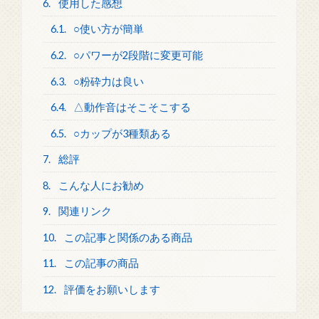
6.
使用した感想
6.1.
○使い方が簡単
6.2.
○パワーが2段階に変更可能
6.3.
○粉砕力は良い
6.4.
△動作音はそこそこする
6.5.
○カップが3種類ある
7.
総評
8.
こんな人にお勧め
9.
関連リンク
10.
この記事と関係のある商品
11.
この記事の商品
12.
評価をお願いします