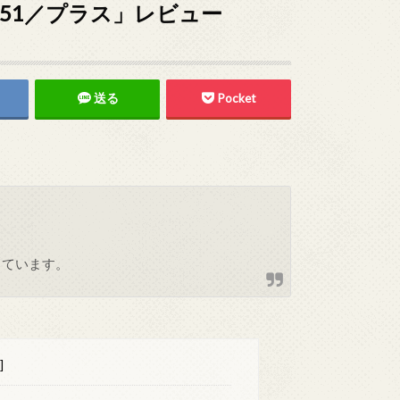
551／プラス」レビュー
送る
Pocket
しています。
]