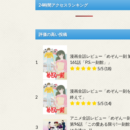
24時間アクセスランキング
評価の高い投稿
漫画全話レビュー「めぞん一刻 
1
161話「P.S.一刻館」」
5/5
(18)
漫画全話レビュー「めぞん一刻
2
終えて」
5/5
(14)
アニメ全話レビュー「めぞん一
第96話 「この愛ある限り!一刻館
3