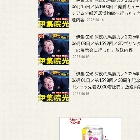
06月15日／第1600回／偏愛ミュー
ジアムで紙芝居博物館へ行った」
送内容
2026.06.16
「伊集院光 深夜の馬鹿力／2026年
06月08日／第1599回／3Dプリン
ーの展示会に行った」放送内容
2026.06.09
「伊集院光 深夜の馬鹿力／2026年
06月01日／第1598回／30周年記
Tシャツ先着2,000着販売」放送内
2026.06.03