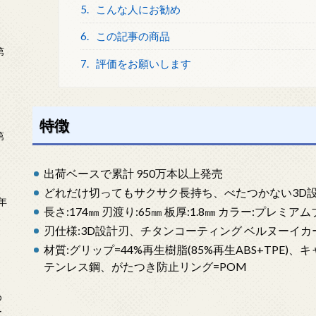
5.
こんな人にお勧め
6.
この記事の商品
第
7.
評価をお願いします
特徴
第
出荷ベースで累計 950万本以上発売
どれだけ切ってもサクサク長持ち、べたつかない3D
年
長さ:174㎜ 刃渡り:65㎜ 板厚:1.8㎜ カラー:プレミア
2
刃仕様:3D設計刃、チタンコーティング ベルヌーイカ
材質:グリップ=44%再生樹脂(85%再生ABS+TPE)
テンレス鋼、がたつき防止リング=POM
め
ー