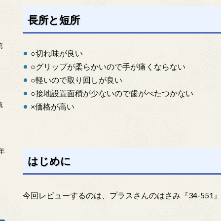
長所と短所
第
○切れ味が良い
○グリップが柔らかいので手が痛くならない
○軽いので取り回しが良い
○接地設置面積が少ないので歯がべたつかない
第
×価格が高い
年
はじめに
2
今回レビューするのは、プラスさんのはさみ『34-551