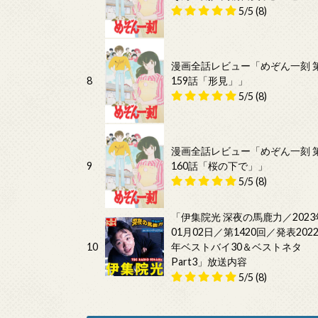
5/5
(8)
漫画全話レビュー「めぞん一刻 
8
159話「形見」」
5/5
(8)
漫画全話レビュー「めぞん一刻 
9
160話「桜の下で」」
5/5
(8)
「伊集院光 深夜の馬鹿力／2023
01月02日／第1420回／発表202
10
年ベストバイ30＆ベストネタ
Part3」放送内容
5/5
(8)