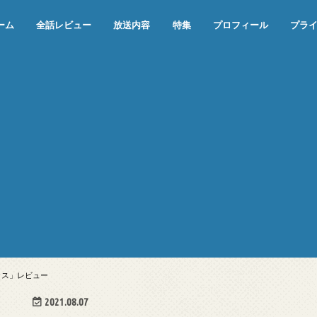
ーム
全話レビュー
放送内容
特集
プロフィール
プラ
めぞん一刻（漫画）
めぞん一刻（アニメ）
機動戦士ガンダム
ジョジョの奇妙な冒険 ダイヤモンド
寄生獣 セイの格率
この世の果てで恋を唄う少女YU-NO
この世の果てで恋を唄う少女YU-
江戸川乱歩の美女シリーズ＜中断＞
24 JAPAN＜中断＞
アメリカ横断ウルトラクイズ＜中断
稲垣早希のブログ旅＜中断＞
出川哲朗の充電させてもらえません
伊集院光 深夜の馬鹿力
ナインティナインのオールナイトニ
岡村隆史のオールナイトニッポン
ガンダム
めぞん一刻
バック・トゥ・ザ・フューチャー
は砕けない＜中断＞
NO（解説・考察）
＞
か？＜中断＞
ッポン
プラス」レビュー
2021.08.07