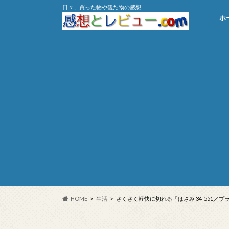
日々、買った物や観た物の感想
ホ
HOME
生活
さくさく軽快に切れる「はさみ 34-551／