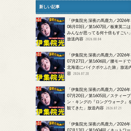
新しい記事
「伊集院光 深夜の馬鹿力／2026年
08月03日／第1607回／板東英二は
みんなが思ってる何十倍もすごい
放送内容
2026.08.04
「伊集院光 深夜の馬鹿力／2026年
07月27日／第1606回／腰モードで
北海道にバイクポケふた旅」放送
容
2026.07.28
「伊集院光 深夜の馬鹿力／2026年
07月20日／第1605回／スティーブ
ン・キングの『ロングウォーク』
観てきた」放送内容
2026.07.21
「伊集院光 深夜の馬鹿力／2026年
07月13日／第1604回／ネットワー