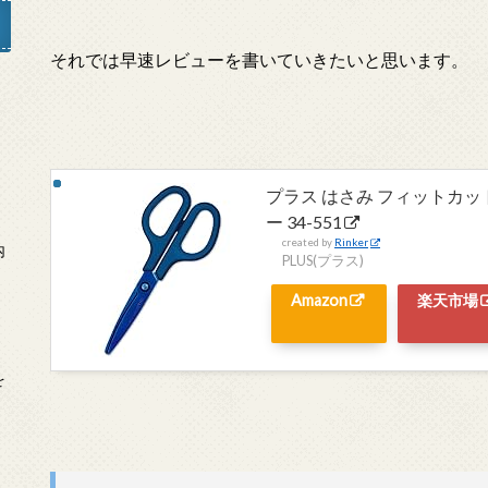
それでは早速レビューを書いていきたいと思います。
」
プラス はさみ フィットカッ
ー 34-551
created by
Rinker
内
PLUS(プラス)
Amazon
楽天市場
を