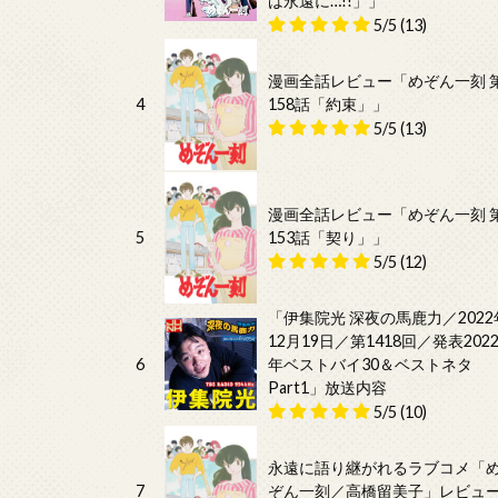
は永遠に…!!」」
5/5
(13)
漫画全話レビュー「めぞん一刻 
4
158話「約束」」
5/5
(13)
漫画全話レビュー「めぞん一刻 
5
153話「契り」」
5/5
(12)
「伊集院光 深夜の馬鹿力／2022
12月19日／第1418回／発表202
6
年ベストバイ30＆ベストネタ
Part1」放送内容
5/5
(10)
永遠に語り継がれるラブコメ「
7
ぞん一刻／高橋留美子」レビュ