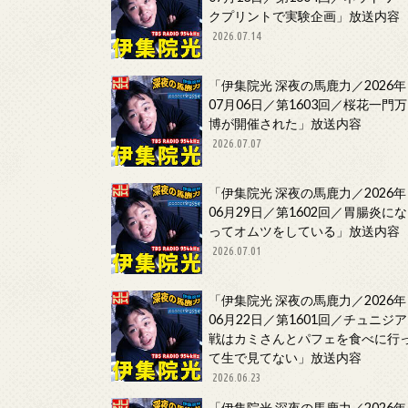
クプリントで実験企画」放送内容
2026.07.14
「伊集院光 深夜の馬鹿力／2026年
07月06日／第1603回／桜花一門万
博が開催された」放送内容
2026.07.07
「伊集院光 深夜の馬鹿力／2026年
06月29日／第1602回／胃腸炎にな
ってオムツをしている」放送内容
2026.07.01
「伊集院光 深夜の馬鹿力／2026年
06月22日／第1601回／チュニジア
戦はカミさんとパフェを食べに行
て生で見てない」放送内容
2026.06.23
「伊集院光 深夜の馬鹿力／2026年