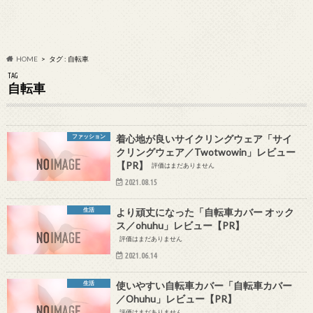
HOME
タグ : 自転車
TAG
自転車
ファッション
着心地が良いサイクリングウェア「サイ
クリングウェア／Twotwowin」レビュー
【PR】
評価はまだありません
2021.08.15
生活
より頑丈になった「自転車カバー オック
ス／ohuhu」レビュー【PR】
評価はまだありません
2021.06.14
生活
使いやすい自転車カバー「自転車カバー
／Ohuhu」レビュー【PR】
評価はまだありません