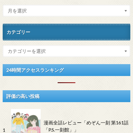
カテゴリー
24時間アクセスランキング
評価の高い投稿
漫画全話レビュー「めぞん一刻 第161話
「P.S.一刻館」」
1