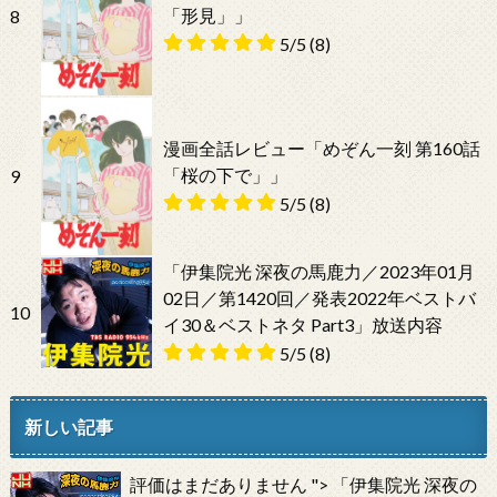
「形見」」
8
5/5
(8)
漫画全話レビュー「めぞん一刻 第160話
「桜の下で」」
9
5/5
(8)
「伊集院光 深夜の馬鹿力／2023年01月
02日／第1420回／発表2022年ベストバ
10
イ30＆ベストネタ Part3」放送内容
5/5
(8)
新しい記事
評価はまだありません
">
「伊集院光 深夜の