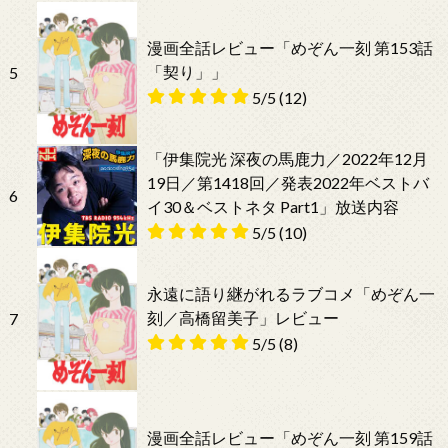
漫画全話レビュー「めぞん一刻 第153話
「契り」」
5
5/5
(12)
「伊集院光 深夜の馬鹿力／2022年12月
19日／第1418回／発表2022年ベストバ
6
イ30＆ベストネタ Part1」放送内容
5/5
(10)
永遠に語り継がれるラブコメ「めぞん一
刻／高橋留美子」レビュー
7
5/5
(8)
漫画全話レビュー「めぞん一刻 第159話