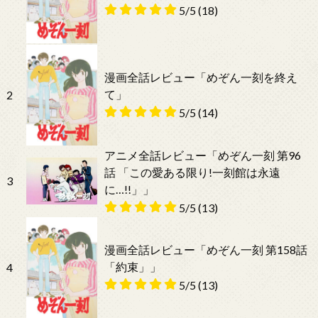
5/5
(18)
漫画全話レビュー「めぞん一刻を終え
て」
2
5/5
(14)
アニメ全話レビュー「めぞん一刻 第96
話 「この愛ある限り!一刻館は永遠
3
に…!!」」
5/5
(13)
漫画全話レビュー「めぞん一刻 第158話
「約束」」
4
5/5
(13)