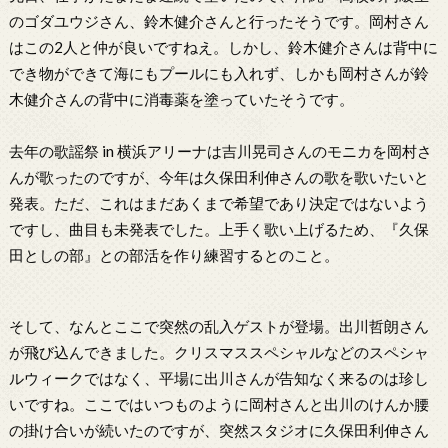
のゴダユウジさん、鈴木健介さんと行ったそうです。岡村さん
はこの2人と仲が良いですねえ。しかし、鈴木健介さんは背中に
でき物ができて海にもプールにも入れず、しかも岡村さんが鈴
木健介さんの背中に消毒薬を塗っていたそうです。
去年の歌謡祭 in 横浜アリーナは吉川晃司さんのモニカを岡村さ
んが歌ったのですが、今年は久保田利伸さんの歌を歌いたいと
発表。ただ、これはまだあくまで希望であり決定ではないよう
ですし、曲目も未発表でした。上手く歌い上げるため、『久保
田としの部』との部活を作り練習するとのこと。
そして、なんとここで突然の乱入ゲストが登場。出川哲朗さん
が飛び込んできました。クリスマススペシャルなどのスペシャ
ルウィークではなく、平場に出川さんが告知なく来るのは珍し
いですね。ここではいつものように岡村さんと出川のけんか腰
の掛け合いが続いたのですが、突然スタジオに久保田利伸さん