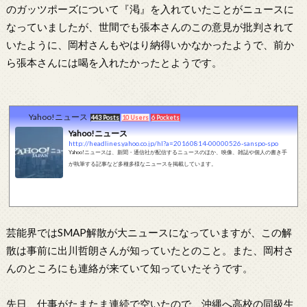
のガッツポーズについて『渇』を入れていたことがニュースに
なっていましたが、世間でも張本さんのこの意見が批判されて
いたように、岡村さんもやはり納得いかなかったようで、前か
ら張本さんには喝を入れたかったとようです。
Yahoo!ニュース
443 Posts
10 Users
6 Pockets
Yahoo!ニュース
http://headlines.yahoo.co.jp/hl?a=20160814-00000526-sanspo-spo
Yahoo!ニュースは、新聞・通信社が配信するニュースのほか、映像、雑誌や個人の書き手
が執筆する記事など多種多様なニュースを掲載しています。
芸能界ではSMAP解散が大ニュースになっていますが、この解
散は事前に出川哲朗さんが知っていたとのこと。また、岡村さ
んのところにも連絡が来ていて知っていたそうです。
先日、仕事がたまたま連続で空いたので、沖縄へ高校の同級生