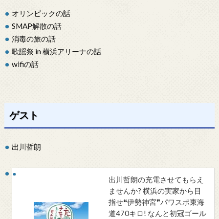
オリンピックの話
SMAP解散の話
消毒の旅の話
歌謡祭 in 横浜アリーナの話
wifiの話
ゲスト
出川哲朗
出川哲朗の充電させてもらえ
ませんか? 横浜の実家から目
指せ❝伊勢神宮❞パワスポ東海
道470キロ! なんと初冠ゴール