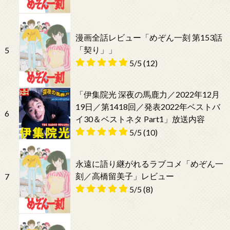
漫画全話レビュー「めぞん一刻 第153話
「契り」」
5
5/5
(12)
「伊集院光 深夜の馬鹿力／2022年12月
19日／第1418回／発表2022年ベストバ
6
イ30＆ベストネタ Part1」放送内容
5/5
(10)
永遠に語り継がれるラブコメ「めぞん一
刻／高橋留美子」レビュー
7
5/5
(8)