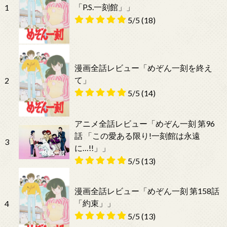
「P.S.一刻館」」
1
5/5
(18)
漫画全話レビュー「めぞん一刻を終え
て」
2
5/5
(14)
アニメ全話レビュー「めぞん一刻 第96
話 「この愛ある限り!一刻館は永遠
3
に…!!」」
5/5
(13)
漫画全話レビュー「めぞん一刻 第158話
「約束」」
4
5/5
(13)