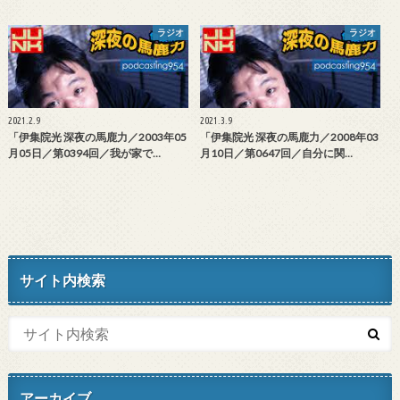
ラジオ
ラジオ
2021.2.9
2021.3.9
「伊集院光 深夜の馬鹿力／2003年05
「伊集院光 深夜の馬鹿力／2008年03
月05日／第0394回／我が家で…
月10日／第0647回／自分に関…
サイト内検索
アーカイブ