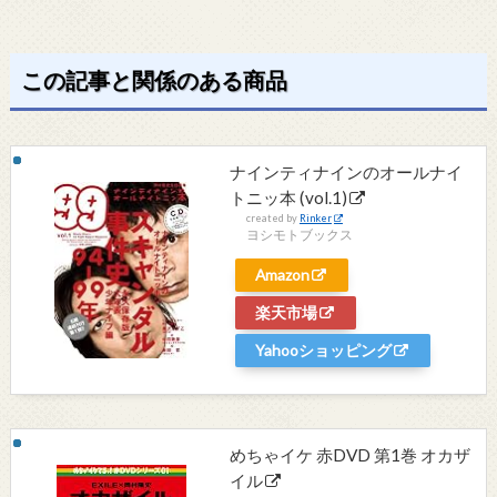
この記事と関係のある商品
ナインティナインのオールナイ
トニッ本 (vol.1)
created by
Rinker
ヨシモトブックス
Amazon
楽天市場
Yahooショッピング
めちゃイケ 赤DVD 第1巻 オカザ
イル