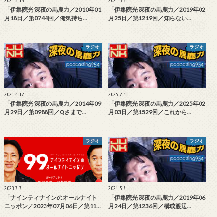
2021.3.19
2021.5.5
「伊集院光 深夜の馬鹿力／2010年01
「伊集院光 深夜の馬鹿力／2019年02
月18日／第0744回／俺気持ち…
月25日／第1219回／知らない…
ラジオ
ラジオ
2021.4.12
2025.2.4
「伊集院光 深夜の馬鹿力／2014年09
「伊集院光 深夜の馬鹿力／2025年02
月29日／第0988回／Qさまで…
月03日／第1529回／これから…
ラジオ
ラジオ
2023.7.7
2021.5.7
「ナインティナインのオールナイト
「伊集院光 深夜の馬鹿力／2019年06
ニッポン／2023年07月06日／第11…
月24日／第1236回／構成渡辺…