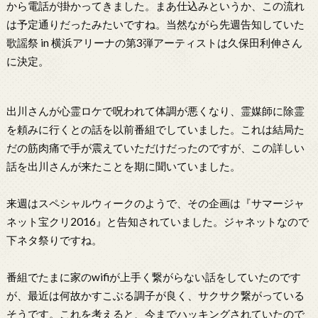
から電話が掛かってきました。まあ仕込みというか、この流れ
は予定通りだったみたいですね。当然ながら先週告知していた
歌謡祭 in 横浜アリーナの第3弾アーティストは久保田利伸さん
に決定。
出川さんが心霊ロケで呪われて体調が悪くなり、霊媒師に除霊
を頼みに行くとの話を以前番組でしていました。これは結局た
だの筋肉痛で手が震えていただけだったのですが、この詳しい
話を出川さんが来たことを期に聞いていました。
来週はスペシャルウィークのようで、その企画は『サマージャ
ネット宝クリ2016』と告知されていました。ジャネットなので
下ネタ祭りですね。
番組でたまに家のwifiが上手く繋がらない話をしていたのです
が、最近は何故かすこぶる調子が良く、サクサク繋がっている
そうです。これを考えると、今までハッキングされていたので