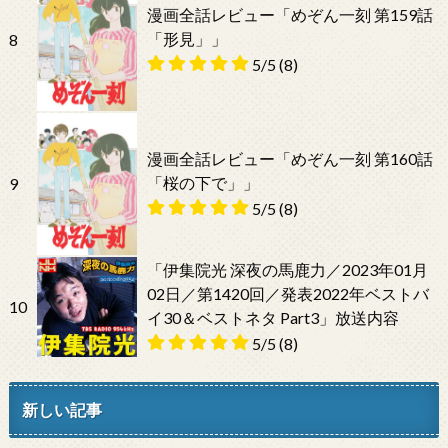
漫画全話レビュー「めぞん一刻 第159話
「形見」」
8
5/5
(8)
漫画全話レビュー「めぞん一刻 第160話
「桜の下で」」
9
5/5
(8)
「伊集院光 深夜の馬鹿力／2023年01月
02日／第1420回／発表2022年ベストバ
10
イ30＆ベストネタ Part3」放送内容
5/5
(8)
新しい記事