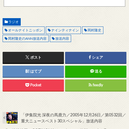
記メールサーバーをお使いで、こちらから返信がない場合、他のメールサーバー、メール
アドレスから連絡をお願いします。 レビュー依頼
ラジオ
オールナイトニッポン
ナインティナイン
岡村隆史
岡村隆史のANN放送内容
放送内容
ポスト
シェア
はてブ
送る
Pocket
feedly
「伊集院光 深夜の馬鹿力／2005年12月26日／第0532回／
重大ニュースベスト30スペシャル」放送内容