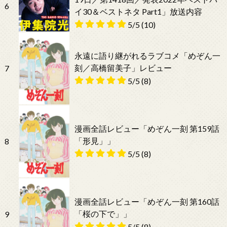
6
イ30＆ベストネタ Part1」放送内容
5/5
(10)
永遠に語り継がれるラブコメ「めぞん一
刻／高橋留美子」レビュー
7
5/5
(8)
漫画全話レビュー「めぞん一刻 第159話
「形見」」
8
5/5
(8)
漫画全話レビュー「めぞん一刻 第160話
「桜の下で」」
9
5/5
(8)