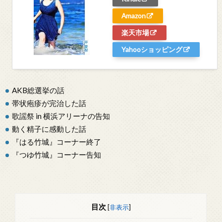
Amazon
楽天市場
Yahooショッピング
AKB総選挙の話
帯状疱疹が完治した話
歌謡祭 in 横浜アリーナの告知
動く精子に感動した話
『はる竹城』コーナー終了
『つゆ竹城』コーナー告知
目次
[
非表示
]