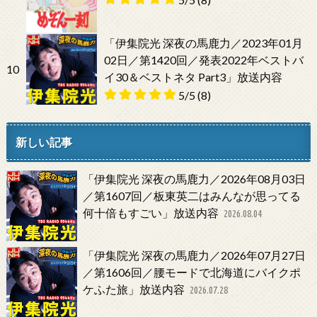
「伊集院光 深夜の馬鹿力／2023年01月
02日／第1420回／発表2022年ベストバ
10
イ30＆ベストネタ Part3」放送内容
5/5
(8)
新しい記事
「伊集院光 深夜の馬鹿力／2026年08月03日
／第1607回／板東英二はみんなが思ってる
何十倍もすごい」放送内容
2026.08.04
「伊集院光 深夜の馬鹿力／2026年07月27日
／第1606回／腰モードで北海道にバイクポ
ケふた旅」放送内容
2026.07.28