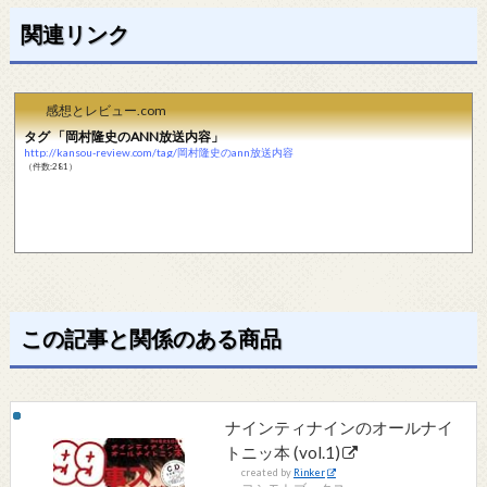
関連リンク
感想とレビュー.com
タグ 「岡村隆史のANN放送内容」
http://kansou-review.com/tag/岡村隆史のann放送内容
（件数:281）
この記事と関係のある商品
ナインティナインのオールナイ
トニッ本 (vol.1)
created by
Rinker