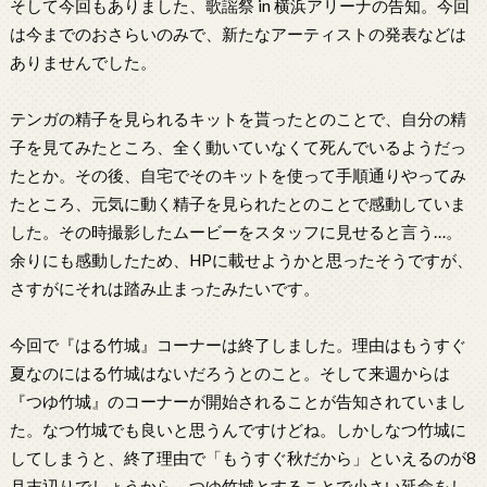
そして今回もありました、歌謡祭 in 横浜アリーナの告知。今回
は今までのおさらいのみで、新たなアーティストの発表などは
ありませんでした。
テンガの精子を見られるキットを貰ったとのことで、自分の精
子を見てみたところ、全く動いていなくて死んでいるようだっ
たとか。その後、自宅でそのキットを使って手順通りやってみ
たところ、元気に動く精子を見られたとのことで感動していま
した。その時撮影したムービーをスタッフに見せると言う…。
余りにも感動したため、HPに載せようかと思ったそうですが、
さすがにそれは踏み止まったみたいです。
今回で『はる竹城』コーナーは終了しました。理由はもうすぐ
夏なのにはる竹城はないだろうとのこと。そして来週からは
『つゆ竹城』のコーナーが開始されることが告知されていまし
た。なつ竹城でも良いと思うんですけどね。しかしなつ竹城に
してしまうと、終了理由で「もうすぐ秋だから」といえるのが8
月末辺りでしょうから、つゆ竹城とすることで小さい延命をし