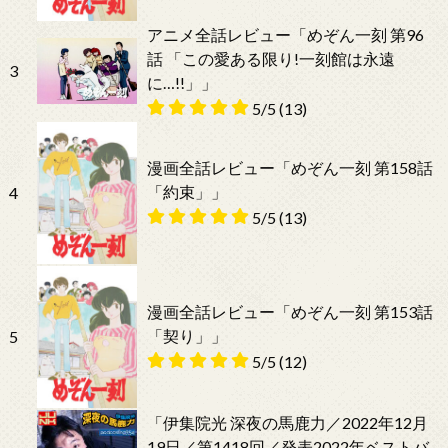
アニメ全話レビュー「めぞん一刻 第96
話 「この愛ある限り!一刻館は永遠
3
に…!!」」
5/5
(13)
漫画全話レビュー「めぞん一刻 第158話
「約束」」
4
5/5
(13)
漫画全話レビュー「めぞん一刻 第153話
「契り」」
5
5/5
(12)
「伊集院光 深夜の馬鹿力／2022年12月
19日／第1418回／発表2022年ベストバ