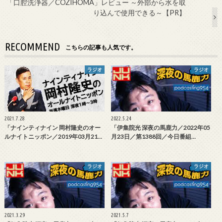
「口腔洗浄器／COZIHOMA」レビュー ～外部から水を取
り込んで使用できる～【PR】
RECOMMEND
こちらの記事も人気です。
ラジオ
ラジオ
2021.7.28
2022.5.24
「ナインティナイン 岡村隆史のオー
「伊集院光 深夜の馬鹿力／2022年05
ルナイトニッポン／2019年03月21…
月23日／第1388回／今日番組…
ラジオ
ラジオ
2021.3.29
2021.5.7