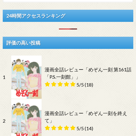
24時間アクセスランキング
評価の高い投稿
漫画全話レビュー「めぞん一刻 第161話
「P.S.一刻館」」
1
5/5
(18)
漫画全話レビュー「めぞん一刻を終え
て」
2
5/5
(14)