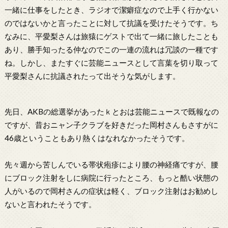
一緒に仕事をしたとき、ラジオで潔癖症なので上手く行かない
のではないかと言ったことに対して抗議を受けたそうです。ち
なみに、平愛梨さんは旅猿にゲストで出て一緒に旅したことも
あり、勝手知ったる仲なのでこの一連の流れは冗談の一種です
ね。しかし、またすぐに芸能ニュースとして言葉を切り取って
平愛梨さんに抗議されたって出そうな気がします。
先日、AKBの総選挙があったｋとおは芸能ニュースで既報なの
ですが、昔おニャン子クラブを好きだった岡村さんもさすがに
46歳ということもあり熱くはなれなかったそうです。
先々週から苦しんでいる帯状疱疹により腰の神経痛ですが、腰
にブロック注射をしに病院に行ったところ、もっと酷い状態の
人がいるので岡村さんの症状は軽く、ブロック注射はお勧めし
ないと言われたそうです。