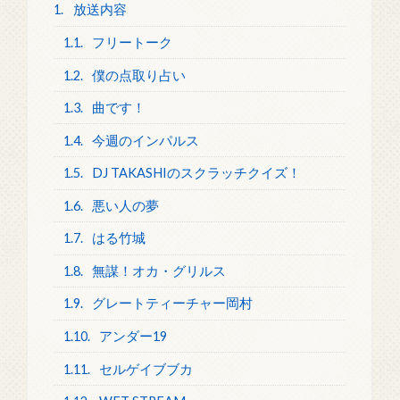
1.
放送内容
1.1.
フリートーク
1.2.
僕の点取り占い
1.3.
曲です！
1.4.
今週のインパルス
1.5.
DJ TAKASHIのスクラッチクイズ！
1.6.
悪い人の夢
1.7.
はる竹城
1.8.
無謀！オカ・グリルス
1.9.
グレートティーチャー岡村
1.10.
アンダー19
1.11.
セルゲイブブカ