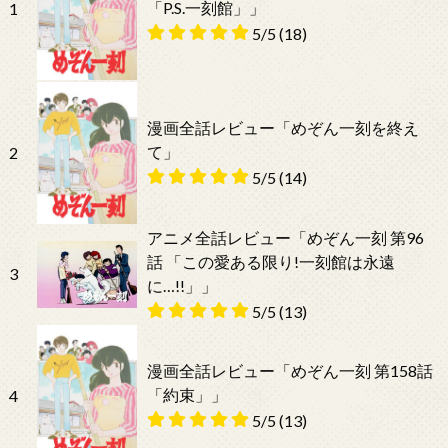
「P.S.一刻館」」
1
5/5
(18)
漫画全話レビュー「めぞん一刻を終え
て」
2
5/5
(14)
アニメ全話レビュー「めぞん一刻 第96
話 「この愛ある限り!一刻館は永遠
3
に…!!」」
5/5
(13)
漫画全話レビュー「めぞん一刻 第158話
「約束」」
4
5/5
(13)