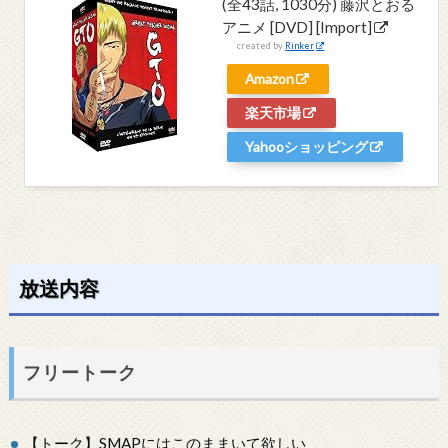
(全43話, 1030分) 藤沢とおる
アニメ [DVD] [Import]
created by
Rinker
Amazon
楽天市場
Yahooショッピング
放送内容
フリートーク
【トーク】SMAPにはこのままいて欲しい