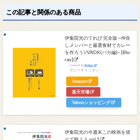
この記事と関係のある商品
伊集院光のてれび 完全版 ~仲良
しメンバーと厳選食材でカレー
を作ろう!/VRDK(バカ編)~ [Blu-
ray]
created by
Rinker
ポニーキャニオン
Amazon
楽天市場
Yahooショッピング
伊集院光の今週末この映画を借
りて観よう vol.1