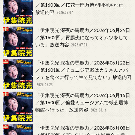
／第1603回／桜花一門万博が開催された」
放送内容
2026.07.07
「伊集院光 深夜の馬鹿力／2026年06月29日
／第1602回／胃腸炎になってオムツをして
いる」放送内容
2026.07.01
「伊集院光 深夜の馬鹿力／2026年06月22日
／第1601回／チュニジア戦はカミさんとパ
フェを食べに行って生で見てない」放送内容
2026.06.23
「伊集院光 深夜の馬鹿力／2026年06月15日
／第1600回／偏愛ミュージアムで紙芝居博
物館へ行った」放送内容
2026.06.16
「伊集院光 深夜の馬鹿力／2026年06月08日
／第1599回／3Dプリンターの展示会に行っ