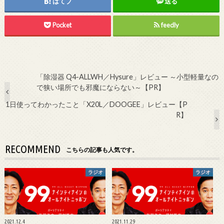
はてブ
送る
Pocket
feedly
「除湿器 Q4-ALLWH／Hysure」レビュー ～小型軽量なの
で狭い場所でも邪魔にならない～【PR】
1日使ってわかったこと「X20L／DOOGEE」レビュー【P
R】
RECOMMEND
こちらの記事も人気です。
ラジオ
ラジオ
2021.12.4
2021.11.29