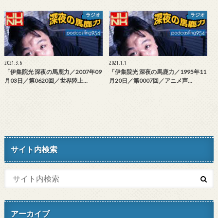
ラジオ
ラジオ
2021.3.6
2021.1.1
「伊集院光 深夜の馬鹿力／2007年09
「伊集院光 深夜の馬鹿力／1995年11
月03日／第0620回／世界陸上…
月20日／第0007回／アニメ声…
サイト内検索
アーカイブ