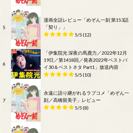
漫画全話レビュー「めぞん一刻 第153話
「契り」」
5
5/5
(12)
「伊集院光 深夜の馬鹿力／2022年12月
19日／第1418回／発表2022年ベストバ
6
イ30＆ベストネタ Part1」放送内容
5/5
(10)
永遠に語り継がれるラブコメ「めぞん一
刻／高橋留美子」レビュー
7
5/5
(8)