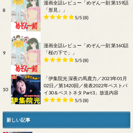
漫画全話レビュー「めぞん一刻 第159話
「形見」」
8
5/5
(8)
漫画全話レビュー「めぞん一刻 第160話
「桜の下で」」
9
5/5
(8)
「伊集院光 深夜の馬鹿力／2023年01月
02日／第1420回／発表2022年ベストバ
10
イ30＆ベストネタ Part3」放送内容
5/5
(8)
新しい記事