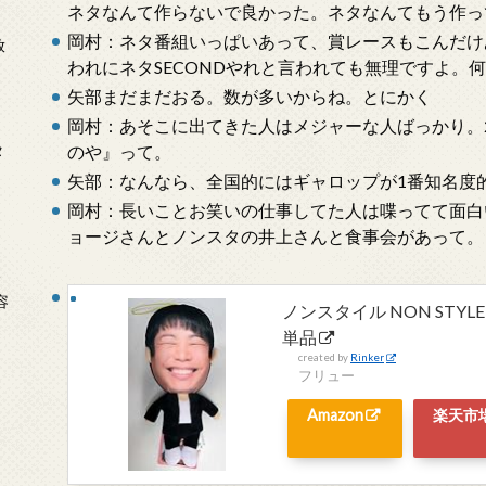
ネタなんて作らないで良かった。ネタなんてもう作っ
岡村：ネタ番組いっぱいあって、賞レースもこんだけ
放
われにネタSECONDやれと言われても無理ですよ。
矢部まだまだおる。数が多いからね。とにかく
岡村：あそこに出てきた人はメジャーな人ばっかり。
タ
のや』って。
矢部：なんなら、全国的にはギャロップが1番知名度
岡村：長いことお笑いの仕事してた人は喋ってて面白
ョージさんとノンスタの井上さんと食事会があって。
念
容
ノンスタイル NON STY
単品
created by
Rinker
フリュー
Amazon
楽天市