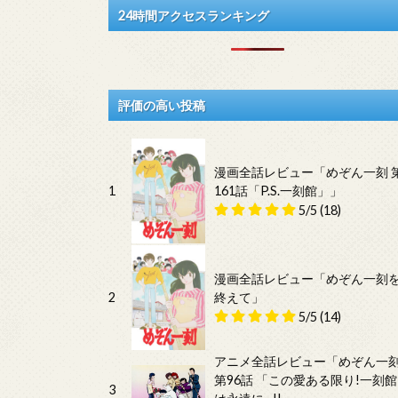
24時間アクセスランキング
評価の高い投稿
漫画全話レビュー「めぞん一刻 
1
161話「P.S.一刻館」」
5/5
(18)
漫画全話レビュー「めぞん一刻
2
終えて」
5/5
(14)
アニメ全話レビュー「めぞん一
第96話 「この愛ある限り!一刻館
3