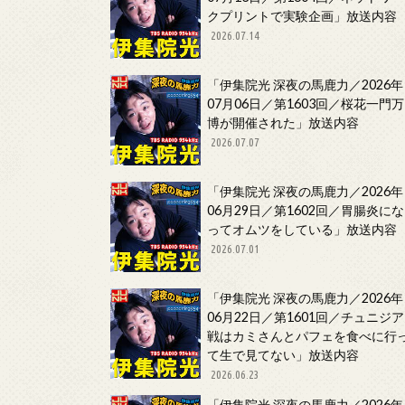
クプリントで実験企画」放送内容
2026.07.14
「伊集院光 深夜の馬鹿力／2026年
07月06日／第1603回／桜花一門万
博が開催された」放送内容
2026.07.07
「伊集院光 深夜の馬鹿力／2026年
06月29日／第1602回／胃腸炎にな
ってオムツをしている」放送内容
2026.07.01
「伊集院光 深夜の馬鹿力／2026年
06月22日／第1601回／チュニジア
戦はカミさんとパフェを食べに行
て生で見てない」放送内容
2026.06.23
「伊集院光 深夜の馬鹿力／2026年