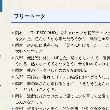
フリートーク
」
岡村：『THE SECOND』でギャロップが初代チャン
を入れた。色んな人から来ただろうから、既読も全然
岡村：次の日に毛利から、「兄さん行けましたわ。こ
大好きです」と。
内
矢部：俺は逆に林にLINEした。恥ずかしいので「優
くれる。熱くなっててオハゲとうに全く触れてくれず
岡村：林のビックリしたののがが結婚ね。
矢部：再婚な。遅れてゴメン。結婚もおハゲとうなに
岡村：前の奥さんが別れるときに、「そもそもあんた
を
と。どういうことなの。
岡村：近所に行きつけのモツ屋でモツを買って公園で
るんかなかって。
矢部：好きやったと思うけどな最初。絶対グダグダし