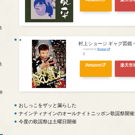
第
村上ショージ ギャグ図鑑 
created by
Rinker
R
第
Amazon
楽天市
年
2
おしっこをザッと漏らした
ナインティナインのオールナイトニッポン歌謡祭開催
今度の歌謡祭は土曜日開催