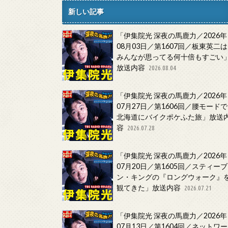
新しい記事
「伊集院光 深夜の馬鹿力／2026年
08月03日／第1607回／板東英二は
みんなが思ってる何十倍もすごい
放送内容
2026.08.04
「伊集院光 深夜の馬鹿力／2026年
07月27日／第1606回／腰モードで
北海道にバイクポケふた旅」放送
容
2026.07.28
「伊集院光 深夜の馬鹿力／2026年
07月20日／第1605回／スティーブ
ン・キングの『ロングウォーク』
観てきた」放送内容
2026.07.21
「伊集院光 深夜の馬鹿力／2026年
07月13日／第1604回／ネットワー