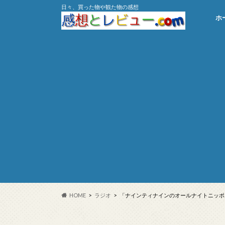
日々、買った物や観た物の感想
ホ
HOME
ラジオ
「ナインティナインのオールナイトニッポン／