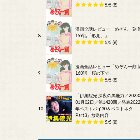
5/5
(8)
漫画全話レビュー「めぞん一刻 
8
159話「形見」」
5/5
(8)
漫画全話レビュー「めぞん一刻 
9
160話「桜の下で」」
5/5
(8)
「伊集院光 深夜の馬鹿力／2023
01月02日／第1420回／発表202
10
年ベストバイ30＆ベストネタ
Part3」放送内容
5/5
(8)