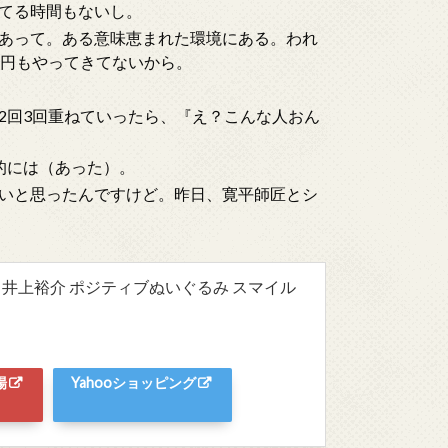
てる時間もないし。
あって。ある意味恵まれた環境にある。われ
何円もやってきてないから。
2回3回重ねていったら、『え？こんな人おん
的には（あった）。
いと思ったんですけど。昨日、寛平師匠とシ
LE 井上裕介 ポジティブぬいぐるみ スマイル
場
Yahooショッピング