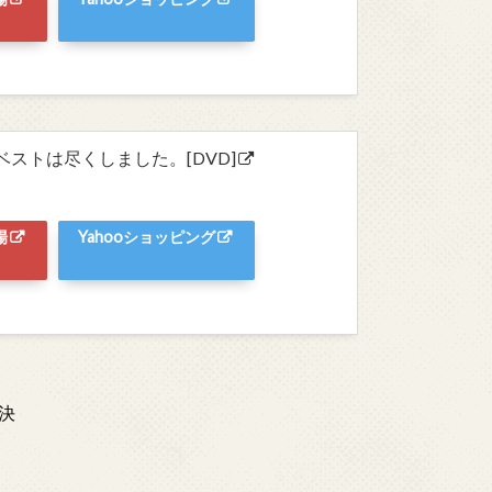
ベストは尽くしました。[DVD]
場
Yahooショッピング
決