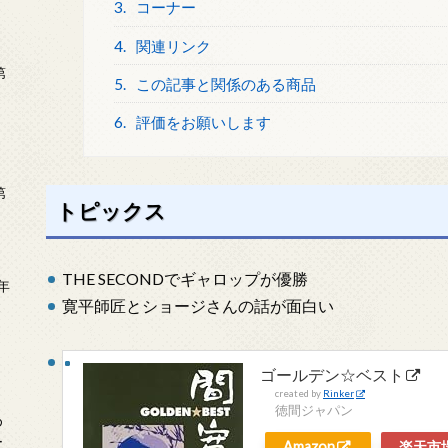
3.
コーナー
4.
関連リンク
第
5.
この記事と関係のある商品
6.
評価をお願いします
第
トピックス
THE SECONDでギャロップが優勝
年
寛平師匠とショージさんの話が面白い
2
ゴールデン☆ベスト
created by
Rinker
徳間ジャパン
め
ー
Amazon
楽天市