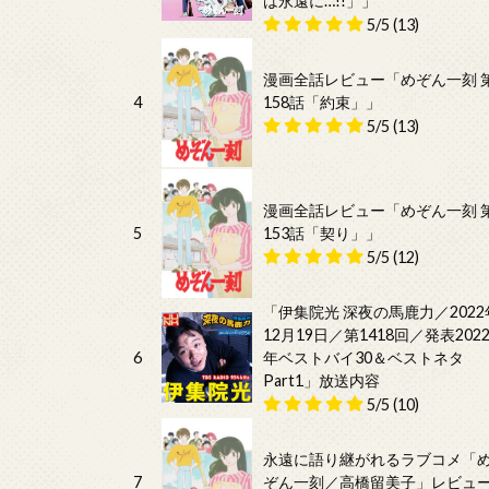
は永遠に…!!」」
5/5
(13)
漫画全話レビュー「めぞん一刻 
4
158話「約束」」
5/5
(13)
漫画全話レビュー「めぞん一刻 
5
153話「契り」」
5/5
(12)
「伊集院光 深夜の馬鹿力／2022
12月19日／第1418回／発表202
6
年ベストバイ30＆ベストネタ
Part1」放送内容
5/5
(10)
永遠に語り継がれるラブコメ「
7
ぞん一刻／高橋留美子」レビュ