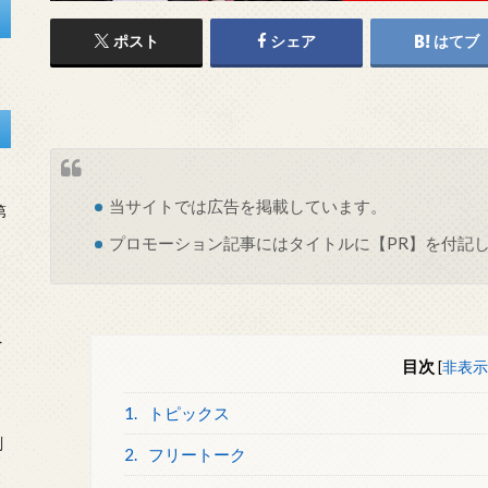
ポスト
シェア
はてブ
当サイトでは
広告
を掲載しています。
第
プロモーション記事にはタイトルに【PR】を付記
を
目次
[
非表示
1.
トピックス
刻
2.
フリートーク