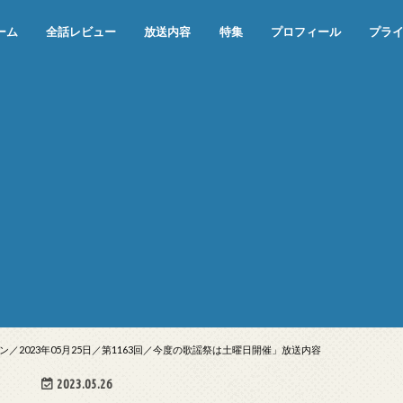
ーム
全話レビュー
放送内容
特集
プロフィール
プラ
めぞん一刻（漫画）
めぞん一刻（アニメ）
機動戦士ガンダム
ジョジョの奇妙な冒険 ダイヤモンド
寄生獣 セイの格率
この世の果てで恋を唄う少女YU-NO
この世の果てで恋を唄う少女YU-
江戸川乱歩の美女シリーズ＜中断＞
24 JAPAN＜中断＞
アメリカ横断ウルトラクイズ＜中断
稲垣早希のブログ旅＜中断＞
出川哲朗の充電させてもらえません
伊集院光 深夜の馬鹿力
ナインティナインのオールナイトニ
岡村隆史のオールナイトニッポン
ガンダム
めぞん一刻
バック・トゥ・ザ・フューチャー
は砕けない＜中断＞
NO（解説・考察）
＞
か？＜中断＞
ッポン
2023年05月25日／第1163回／今度の歌謡祭は土曜日開催」放送内容
2023.05.26