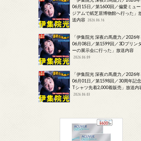
06月15日／第1600回／偏愛ミュー
ジアムで紙芝居博物館へ行った」
送内容
2026.06.16
「伊集院光 深夜の馬鹿力／2026年
06月08日／第1599回／3Dプリン
ーの展示会に行った」放送内容
2026.06.09
「伊集院光 深夜の馬鹿力／2026年
06月01日／第1598回／30周年記
Tシャツ先着2,000着販売」放送内
2026.06.03