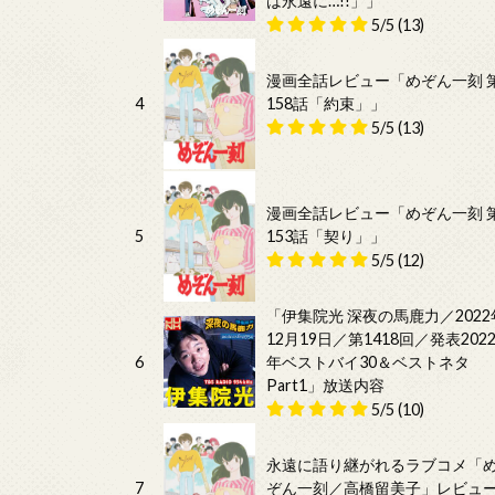
は永遠に…!!」」
5/5
(13)
漫画全話レビュー「めぞん一刻 
4
158話「約束」」
5/5
(13)
漫画全話レビュー「めぞん一刻 
5
153話「契り」」
5/5
(12)
「伊集院光 深夜の馬鹿力／2022
12月19日／第1418回／発表202
6
年ベストバイ30＆ベストネタ
Part1」放送内容
5/5
(10)
永遠に語り継がれるラブコメ「
7
ぞん一刻／高橋留美子」レビュ