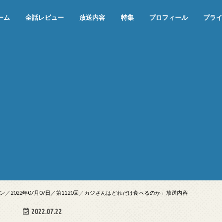
ーム
全話レビュー
放送内容
特集
プロフィール
プラ
めぞん一刻（漫画）
めぞん一刻（アニメ）
機動戦士ガンダム
ジョジョの奇妙な冒険 ダイヤモンド
寄生獣 セイの格率
この世の果てで恋を唄う少女YU-NO
この世の果てで恋を唄う少女YU-
江戸川乱歩の美女シリーズ＜中断＞
24 JAPAN＜中断＞
アメリカ横断ウルトラクイズ＜中断
稲垣早希のブログ旅＜中断＞
出川哲朗の充電させてもらえません
伊集院光 深夜の馬鹿力
ナインティナインのオールナイトニ
岡村隆史のオールナイトニッポン
ガンダム
めぞん一刻
バック・トゥ・ザ・フューチャー
は砕けない＜中断＞
NO（解説・考察）
＞
か？＜中断＞
ッポン
2022年07月07日／第1120回／カジさんはどれだけ食べるのか」放送内容
2022.07.22