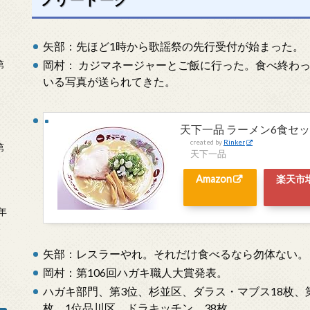
矢部：先ほど1時から歌謡祭の先行受付が始まった。
岡村： カジマネージャーとご飯に行った。食べ終わっ
第
いる写真が送られてきた。
天下一品 ラーメン6食セット
created by
Rinker
第
天下一品
Amazon
楽天市
年
2
矢部：レスラーやれ。それだけ食べるなら勿体ない。
岡村：第106回ハガキ職人大賞発表。
ハガキ部門、第3位、杉並区、ダラス・マブス18枚、
枚、1位品川区、ドラキッチン、38枚。