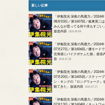
新しい記事
「伊集院光 深夜の馬鹿力／2026年
08月03日／第1607回／板東英二は
みんなが思ってる何十倍もすごい
放送内容
2026.08.04
「伊集院光 深夜の馬鹿力／2026年
07月27日／第1606回／腰モードで
北海道にバイクポケふた旅」放送
容
2026.07.28
「伊集院光 深夜の馬鹿力／2026年
07月20日／第1605回／スティーブ
ン・キングの『ロングウォーク』
観てきた」放送内容
2026.07.21
「伊集院光 深夜の馬鹿力／2026年
07月13日／第1604回／ネットワー