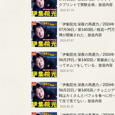
クプリントで実験企画」放送内容
2026.07.14
「伊集院光 深夜の馬鹿力／2026年
07月06日／第1603回／桜花一門万
博が開催された」放送内容
2026.07.07
「伊集院光 深夜の馬鹿力／2026年
06月29日／第1602回／胃腸炎にな
ってオムツをしている」放送内容
2026.07.01
「伊集院光 深夜の馬鹿力／2026年
06月22日／第1601回／チュニジア
戦はカミさんとパフェを食べに行
て生で見てない」放送内容
2026.06.23
「伊集院光 深夜の馬鹿力／2026年