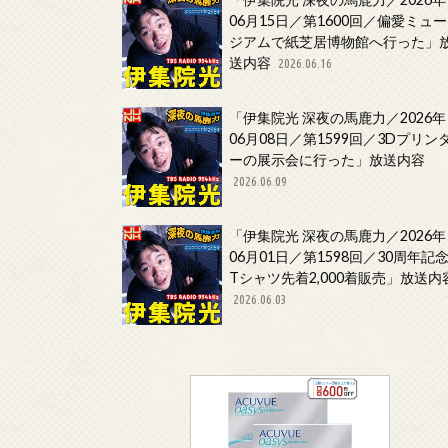
06月15日／第1600回／偏愛ミュー
ジアムで紙芝居博物館へ行った」
送内容
2026.06.16
「伊集院光 深夜の馬鹿力／2026年
06月08日／第1599回／3Dプリン
ーの展示会に行った」放送内容
2026.06.09
「伊集院光 深夜の馬鹿力／2026年
06月01日／第1598回／30周年記
Tシャツ先着2,000着販売」放送内
2026.06.03