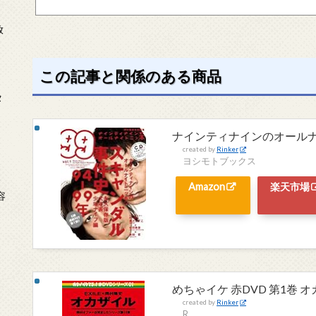
放
この記事と関係のある商品
タ
ナインティナインのオールナイト
created by
Rinker
ヨシモトブックス
念
Amazon
楽天市場
容
めちゃイケ 赤DVD 第1巻 
created by
Rinker
R