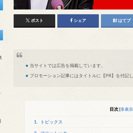
ポスト
シェア
はてブ
第
当サイトでは
広告
を掲載しています。
プロモーション記事にはタイトルに【PR】を付記
を
目次
[
非表示
刻
1.
トピックス