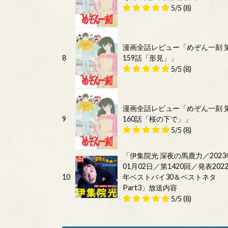
5/5
(8)
漫画全話レビュー「めぞん一刻 
8
159話「形見」」
5/5
(8)
漫画全話レビュー「めぞん一刻 
9
160話「桜の下で」」
5/5
(8)
「伊集院光 深夜の馬鹿力／2023
01月02日／第1420回／発表202
10
年ベストバイ30＆ベストネタ
Part3」放送内容
5/5
(8)