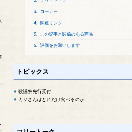
2.
フリートーク
3.
コーナー
第
4.
関連リンク
5.
この記事と関係のある商品
6.
評価をお願いします
第
トピックス
年
2
歌謡祭先行受付
カジさんはどれだけ食べるのか
め
ー
フリートーク