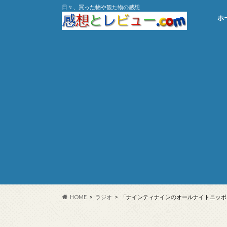
日々、買った物や観た物の感想
ホ
HOME
ラジオ
「ナインティナインのオールナイトニッポン／