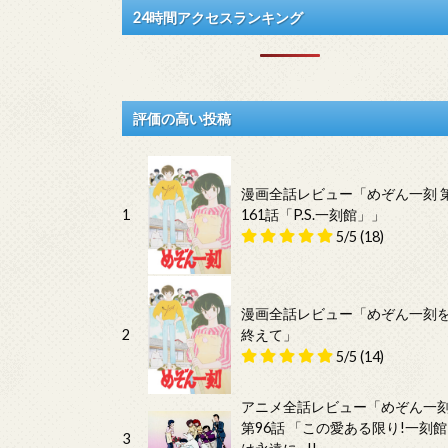
24時間アクセスランキング
評価の高い投稿
漫画全話レビュー「めぞん一刻 
1
161話「P.S.一刻館」」
5/5
(18)
漫画全話レビュー「めぞん一刻
2
終えて」
5/5
(14)
アニメ全話レビュー「めぞん一
第96話 「この愛ある限り!一刻館
3