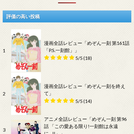
評価の高い投稿
漫画全話レビュー「めぞん一刻 第161話
「P.S.一刻館」」
1
5/5
(18)
漫画全話レビュー「めぞん一刻を終え
て」
2
5/5
(14)
アニメ全話レビュー「めぞん一刻 第96
話 「この愛ある限り!一刻館は永遠
3
に…!!」」