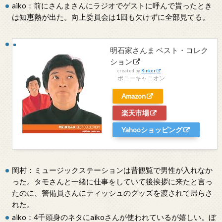
aiko：前にさんまさんにラジオでゲストに呼んで貰ったとき
は知恵熱が出た。向上委員会は1回も欠けずに全部見てる。
明石家さんま ベスト・コレク
ション
created by
Rinker
ポニーキャニオン
Amazon
楽天市場
Yahooショッピング
岡村：ミュージックステーションは昔観覧で男性が入れなか
った。タモさんと一緒に仕事をしていて後挨拶に来たと言っ
たのに、警備員さんにティッシュのグッズを渡されて帰らさ
れた。
aiko：4千頭身のネタにaikoさんが使われているが嬉しい。ぼ