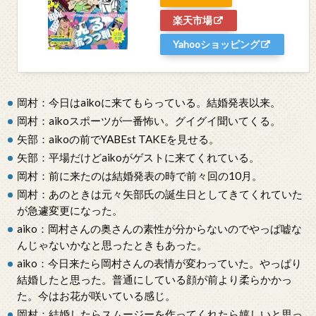
楽天市場
Yahooショッピング
岡村：今日はaikoに来てもらっている。結婚発表以来。
岡村：aikoスポーツが一番怖い。グイグイ聞いてくる。
矢部：aikoの前でYABEst TAKEを見せる。
矢部：平場だけどaikoがゲストに来てくれている。
岡村：前に来たのは結婚発表の時で前々回の10月。
岡村：あのときは元々矢部氏の誕生日としてきてくれていた
が急遽変更になった。
aiko：岡村さんの奥さんの素性が分からないのでやっぱ嘘な
んじゃないかなと思ったときもあった。
aiko：今日来たら岡村さんの表情が変わっていた。やっぱり
結婚したと思った。普通にしている顔が前より柔らかかっ
た。今はお花が咲いている感じ。
岡村：結婚したらスムージーを作ってくれたら嬉しいと思っ