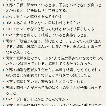
矢部：子供に聞かれているとき、子供がパパはなにが良いと
聞かれると、頭を回転させて答えてる。
aiko：奥さんと乾杯するんですか？
岡村：あんまり飲まない。口絵お付けるくらい。
aiko：ホンマかな？と思ってたけどやっぱり暮らしてる。
aiko：女性と暮らして結婚していると実感するとき。
岡村：下駄箱から違う。開けたらヒールとかがいっぱい並ん
でる。綺麗に靴屋さんみたいに並んでる。傘入れにも真っ赤
な傘が入ってる。
岡村：乾燥を防ぐクリームを1人で孫の手みたいなので塗って
いた。今は塗ってくれる。感動して泣きそうになった。
矢部：極端な恋愛人生だから。本当は結婚しなくてもそれく
らいのことが彼女としているがそれをすっ飛ばしてる。
岡村：乾燥していると塗らないとと言ってくれる。
矢部：岡村さんが言ってるのはうちの奥さんが子供に言って
ること。
aiko：プレゼントとかあげるんですか？
岡村：まだ特にあげてない。バレンタインの時に手作りで作