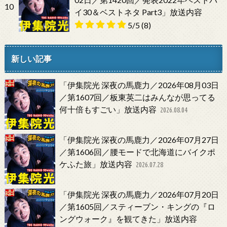
10
イ30＆ベストネタ Part3」放送内容
5/5
(8)
新しい記事
「伊集院光 深夜の馬鹿力／2026年08月03日
／第1607回／板東英二はみんなが思ってる
何十倍もすごい」放送内容
2026.08.04
「伊集院光 深夜の馬鹿力／2026年07月27日
／第1606回／腰モードで北海道にバイクポ
ケふた旅」放送内容
2026.07.28
「伊集院光 深夜の馬鹿力／2026年07月20日
／第1605回／スティーブン・キングの『ロ
ングウォーク』を観てきた」放送内容