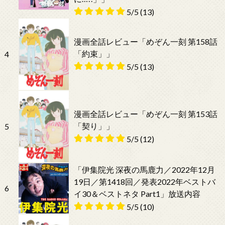
5/5
(13)
漫画全話レビュー「めぞん一刻 第158話
「約束」」
4
5/5
(13)
漫画全話レビュー「めぞん一刻 第153話
「契り」」
5
5/5
(12)
「伊集院光 深夜の馬鹿力／2022年12月
19日／第1418回／発表2022年ベストバ
6
イ30＆ベストネタ Part1」放送内容
5/5
(10)