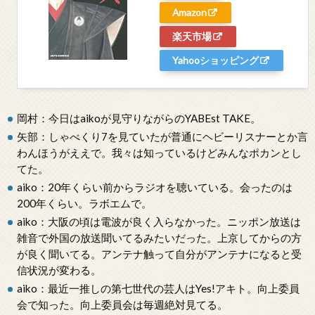
Amazon
楽天市場
Yahooショッピング
岡村：今日はaikoが見守りながらのYABEst TAKE。
矢部：しゃべくり7を見ていたが普通にヘビーリスナーとか言
わんほうがええで。我々は知っているけどみんなポカンとし
てた。
aiko：20年くらい前からラジオを聴いている。会ったのは
200年くらい。ラボエムで。
aiko：大阪の頃は電波が良く入らなかった。ニッポン放送は
雑音で外国の放送聞いてるみたいだった。上京してからの方
が良く聞いてる。アンテナ触って自分がアンテナになると受
信状況が変わる。
aiko：最近一推しの第七世代の芸人はYes!アキト。向上委員
会で知った。向上委員会は毎週絶対見てる。