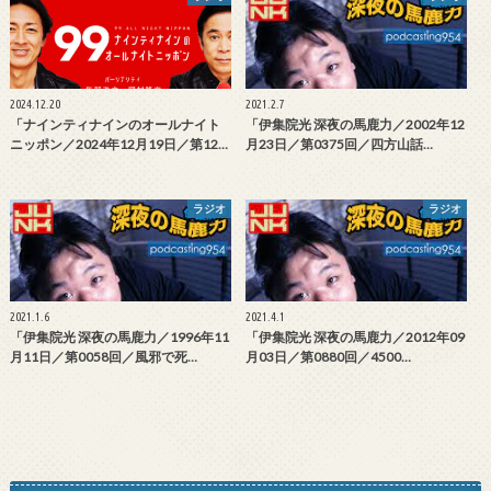
2024.12.20
2021.2.7
「ナインティナインのオールナイト
「伊集院光 深夜の馬鹿力／2002年12
ニッポン／2024年12月19日／第12…
月23日／第0375回／四方山話…
ラジオ
ラジオ
2021.1.6
2021.4.1
「伊集院光 深夜の馬鹿力／1996年11
「伊集院光 深夜の馬鹿力／2012年09
月11日／第0058回／風邪で死…
月03日／第0880回／4500…