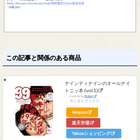
http://kansou-review.com/tag/岡村隆史のann放送内容
（件数:281）
この記事と関係のある商品
ナインティナインのオールナイ
トニッ本 (vol.1)
created by
Rinker
ヨシモトブックス
Amazon
楽天市場
Yahooショッピング