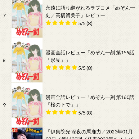
永遠に語り継がれるラブコメ「めぞん一
刻／高橋留美子」レビュー
7
5/5
(8)
漫画全話レビュー「めぞん一刻 第159話
「形見」」
8
5/5
(8)
漫画全話レビュー「めぞん一刻 第160話
「桜の下で」」
9
5/5
(8)
「伊集院光 深夜の馬鹿力／2023年01月
02日／第1420回／発表2022年ベストバ