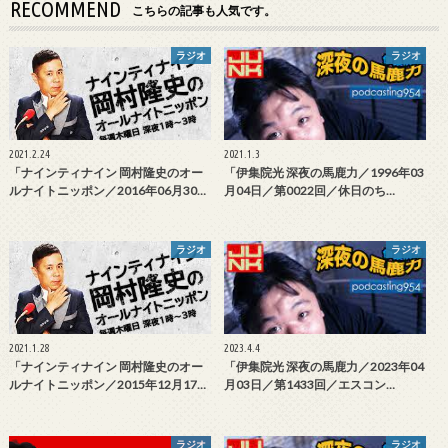
RECOMMEND
こちらの記事も人気です。
ラジオ
ラジオ
2021.2.24
2021.1.3
「ナインティナイン 岡村隆史のオー
「伊集院光 深夜の馬鹿力／1996年03
ルナイトニッポン／2016年06月30…
月04日／第0022回／休日のち…
ラジオ
ラジオ
2021.1.28
2023.4.4
「ナインティナイン 岡村隆史のオー
「伊集院光 深夜の馬鹿力／2023年04
ルナイトニッポン／2015年12月17…
月03日／第1433回／エスコン…
ラジオ
ラジオ