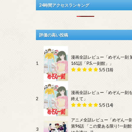
24時間アクセスランキング
評価の高い投稿
漫画全話レビュー「めぞん一刻 
1
161話「P.S.一刻館」」
5/5
(18)
漫画全話レビュー「めぞん一刻
2
終えて」
5/5
(14)
アニメ全話レビュー「めぞん一
第96話 「この愛ある限り!一刻館
3