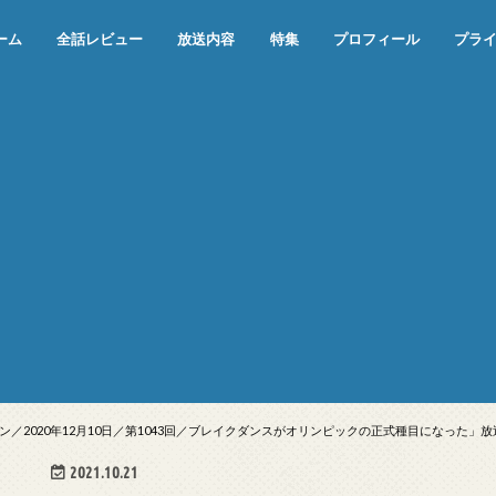
ーム
全話レビュー
放送内容
特集
プロフィール
プラ
めぞん一刻（漫画）
めぞん一刻（アニメ）
機動戦士ガンダム
ジョジョの奇妙な冒険 ダイヤモンド
寄生獣 セイの格率
この世の果てで恋を唄う少女YU-NO
この世の果てで恋を唄う少女YU-
江戸川乱歩の美女シリーズ＜中断＞
24 JAPAN＜中断＞
アメリカ横断ウルトラクイズ＜中断
稲垣早希のブログ旅＜中断＞
出川哲朗の充電させてもらえません
伊集院光 深夜の馬鹿力
ナインティナインのオールナイトニ
岡村隆史のオールナイトニッポン
ガンダム
めぞん一刻
バック・トゥ・ザ・フューチャー
は砕けない＜中断＞
NO（解説・考察）
＞
か？＜中断＞
ッポン
／2020年12月10日／第1043回／ブレイクダンスがオリンピックの正式種目になった」放
2021.10.21