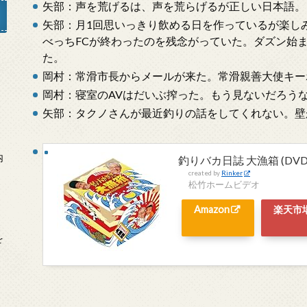
矢部：声を荒げるは、声を荒らげるが正しい日本語。
矢部：月1回思いっきり飲める日を作っているが楽し
べっちFCが終わったのを残念がっていた。ダズン始
た。
岡村：常滑市長からメールが来た。常滑親善大使キー
」
岡村：寝室のAVはだいぶ搾った。もう見ないだろう
矢部：タクノさんが最近釣りの話をしてくれない。壁
内
釣りバカ日誌 大漁箱 (DV
created by
Rinker
松竹ホームビデオ
Amazon
楽天市
を