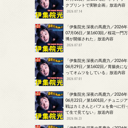
クプリントで実験企画」放送内容
2026.07.14
「伊集院光 深夜の馬鹿力／2026年
07月06日／第1603回／桜花一門万
博が開催された」放送内容
2026.07.07
「伊集院光 深夜の馬鹿力／2026年
06月29日／第1602回／胃腸炎にな
ってオムツをしている」放送内容
2026.07.01
「伊集院光 深夜の馬鹿力／2026年
06月22日／第1601回／チュニジア
戦はカミさんとパフェを食べに行
て生で見てない」放送内容
2026.06.23
「伊集院光 深夜の馬鹿力／2026年