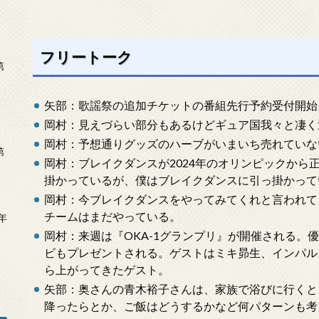
フリートーク
第
矢部：歌謡祭の追加チケットの番組先行予約受付開始
岡村：見えづらい部分もあるけどギュア国我々と凄く
岡村：予想通りグッズのハーブがいまいち売れていな
第
岡村：ブレイクダンスが2024年のオリンピックから
掛かっているが、僕はブレイクダンスに引っ掛かって
岡村：今ブレイクダンスをやってみてくれと言われて
チームはまだやっている。
年
2
岡村：来週は『OKA-1グランプリ』が開催される。
ビもプレゼントされる。ゲストはミキ昴生、インパル
ら上がってきたゲスト。
矢部：奥さんの青木裕子さんは、家族で浴びに行くと
降ったらとか、ご飯はどうするかなど何パターンも考