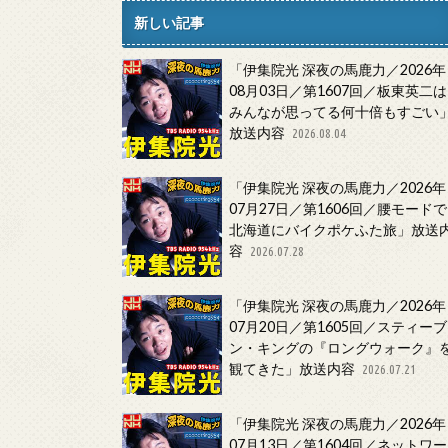
新しい記事
「伊集院光 深夜の馬鹿力／2026年
08月03日／第1607回／板東英二は
みんなが思ってる何十倍もすごい
放送内容
2026.08.04
「伊集院光 深夜の馬鹿力／2026年
07月27日／第1606回／腰モードで
北海道にバイクポケふた旅」放送
容
2026.07.28
「伊集院光 深夜の馬鹿力／2026年
07月20日／第1605回／スティーブ
ン・キングの『ロングウォーク』
観てきた」放送内容
2026.07.21
「伊集院光 深夜の馬鹿力／2026年
07月13日／第1604回／ネットワー