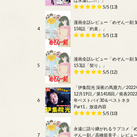
は永遠に…!!」」
5/5
(13)
漫画全話レビュー「めぞん一刻 
4
158話「約束」」
5/5
(13)
漫画全話レビュー「めぞん一刻 
5
153話「契り」」
5/5
(12)
「伊集院光 深夜の馬鹿力／2022
12月19日／第1418回／発表202
6
年ベストバイ30＆ベストネタ
Part1」放送内容
5/5
(10)
永遠に語り継がれるラブコメ「
7
ぞん一刻／高橋留美子」レビュ