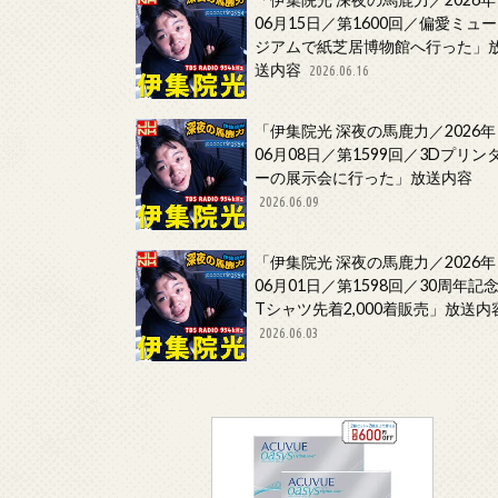
06月15日／第1600回／偏愛ミュー
ジアムで紙芝居博物館へ行った」
送内容
2026.06.16
「伊集院光 深夜の馬鹿力／2026年
06月08日／第1599回／3Dプリン
ーの展示会に行った」放送内容
2026.06.09
「伊集院光 深夜の馬鹿力／2026年
06月01日／第1598回／30周年記
Tシャツ先着2,000着販売」放送内
2026.06.03