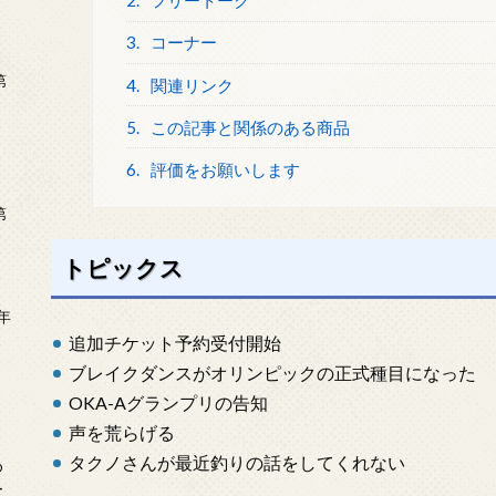
2.
フリートーク
3.
コーナー
第
4.
関連リンク
5.
この記事と関係のある商品
6.
評価をお願いします
第
トピックス
年
2
追加チケット予約受付開始
ブレイクダンスがオリンピックの正式種目になった
OKA-Aグランプリの告知
声を荒らげる
タクノさんが最近釣りの話をしてくれない
め
ー