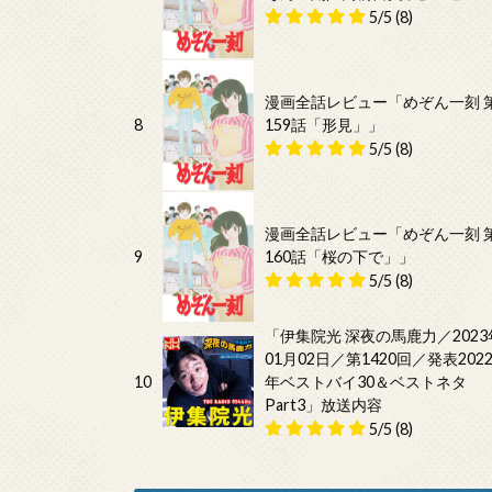
5/5
(8)
漫画全話レビュー「めぞん一刻 
8
159話「形見」」
5/5
(8)
漫画全話レビュー「めぞん一刻 
9
160話「桜の下で」」
5/5
(8)
「伊集院光 深夜の馬鹿力／2023
01月02日／第1420回／発表202
10
年ベストバイ30＆ベストネタ
Part3」放送内容
5/5
(8)