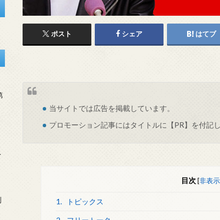
ポスト
シェア
はてブ
第
当サイトでは
広告
を掲載しています。
プロモーション記事にはタイトルに【PR】を付記
を
目次
[
非表示
刻
1.
トピックス