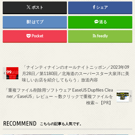
ポスト
シェア
はてブ
送る
Pocket
feedly
「ナインティナインのオールナイトニッポン／2023年09
月28日／第1180回／北海道のスーパースター大泉洋に美
味しいお店を紹介してもらう」放送内容
「重複ファイル削除用ソフトウェア EaseUS Dupfiles Clea
ner／EaseUS」レビュー ～数クリックで重複ファイルを
検索～【PR】
RECOMMEND
こちらの記事も人気です。