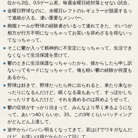
位から2位。0.5ゲーム差。毎週金曜日絶対落とせない試合。
金曜日野球なのに、水曜日レフトのレギュラーが脱退するっ
て連絡が入る。凄い重要なメンバー。
桐畑トールが野球の経験者がいるって連れてきた。そいつが
相方が行方不明になっちゃってお笑いを辞めざるを得ないっ
てなっちゃって。
そこに鬱が入って精神的に不安定になっちゃって。生活でき
なくなって生活保護を受けて。
鬱のときに生活保護なっちゃったから、彼からしたら申し訳
ないってモードになっちゃって。俺も軽い鬱の経験が何度も
あるから。
野球は好きで、野球だったら外に出られると。来たり来なか
ったりになるんだけど。眠くなる薬もあって、すっぽかしち
ゃったりするんだけど、それを責めるのは辞めようぜって。
鬱の症状がすっかり治まって、みんなより早く来るようにな
って。あいつ40くらいか。35。この3年くらいバッティング
がどんどん上達して。
途中からバンバン明るくなってきて。若はげでワキガなんだ
けど、お笑いは得だからなって話して。