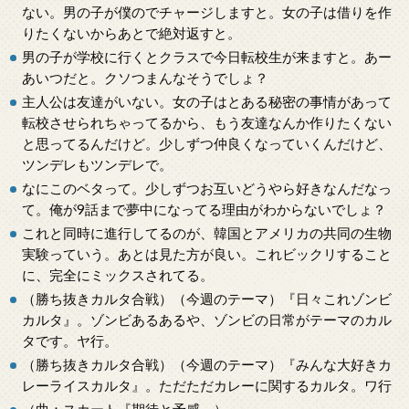
ない。男の子が僕のでチャージしますと。女の子は借りを作
りたくないからあとで絶対返すと。
男の子が学校に行くとクラスで今日転校生が来ますと。あー
あいつだと。クソつまんなそうでしょ？
主人公は友達がいない。女の子はとある秘密の事情があって
転校させられちゃってるから、もう友達なんか作りたくない
と思ってるんだけど。少しずつ仲良くなっていくんだけど、
ツンデレもツンデレで。
なにこのベタって。少しずつお互いどうやら好きなんだなっ
て。俺が9話まで夢中になってる理由がわからないでしょ？
これと同時に進行してるのが、韓国とアメリカの共同の生物
実験っていう。あとは見た方が良い。これビックリすること
に、完全にミックスされてる。
（勝ち抜きカルタ合戦）（今週のテーマ）『日々これゾンビ
カルタ』。ゾンビあるあるや、ゾンビの日常がテーマのカル
タです。ヤ行。
（勝ち抜きカルタ合戦）（今週のテーマ）『みんな大好きカ
レーライスカルタ』。ただただカレーに関するカルタ。ワ行