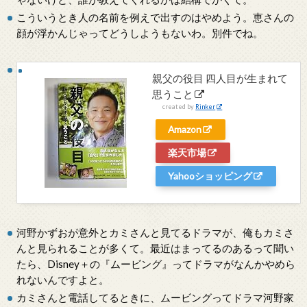
こういうとき人の名前を例えで出すのはやめよう。恵さんの
顔が浮かんじゃってどうしようもないわ。別件でね。
親父の役目 四人目が生まれて
思うこと
created by
Rinker
Amazon
楽天市場
Yahooショッピング
河野かずおが意外とカミさんと見てるドラマが、俺もカミさ
んと見られることが多くて。最近はまってるのあるって聞い
たら、Disney＋の『ムービング』ってドラマがなんかやめら
れないんですよと。
カミさんと電話してるときに、ムービングってドラマ河野家