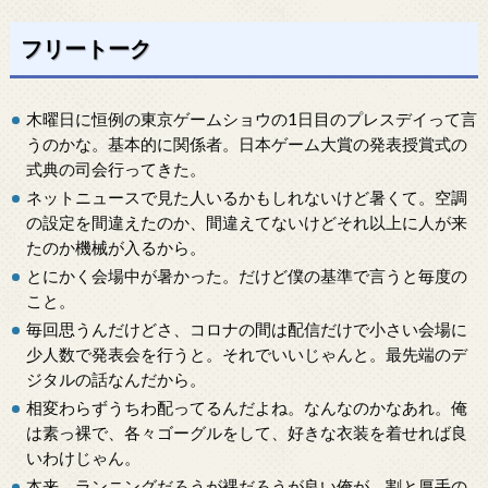
フリートーク
木曜日に恒例の東京ゲームショウの1日目のプレスデイって言
うのかな。基本的に関係者。日本ゲーム大賞の発表授賞式の
式典の司会行ってきた。
ネットニュースで見た人いるかもしれないけど暑くて。空調
の設定を間違えたのか、間違えてないけどそれ以上に人が来
たのか機械が入るから。
とにかく会場中が暑かった。だけど僕の基準で言うと毎度の
こと。
毎回思うんだけどさ、コロナの間は配信だけで小さい会場に
少人数で発表会を行うと。それでいいじゃんと。最先端のデ
ジタルの話なんだから。
相変わらずうちわ配ってるんだよね。なんなのかなあれ。俺
は素っ裸で、各々ゴーグルをして、好きな衣装を着せれば良
いわけじゃん。
本来、ランニングだろうが裸だろうが良い俺が、割と厚手の