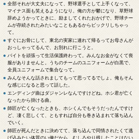
全部それが大丈夫になって、野球選手として上手くなって、
マイナス面も笑えるようになり。俺の方が鬱になり、草野球
辞めようかってときに、励ましてくれたおかげで、野球チー
ムが存続されたみたいなこともあるからビックリしちゃっ
て。
すぐにお骨にして、東北の実家に連れて帰るってお母さんが
おっしゃってるんで、お別れに行こうと。
バイトを頑張って生活保護終わって。みんなお金がなくて喪
服がありませんと。うちのチームのユニフォームが白黒で、
全員ユニフォームで集合なって。
みんなそんな話されましてもって思ってるでしょ。俺もそん
な感じになると思って話した。
エンディング曲はダジャンレなんですけどね。ホシ君が亡く
なったから掛ける曲。
師匠が亡くなったときも、ホシくんでもそうだったんですけ
ど、凄く悲しくて、ともすれば自分も巻き込まれて落ち込ん
でいく。
師匠が死んだときに決めてて、落ち込んで同情されたくて逃
げ込みたい体質のい俺だから、むしろやり残したことはない