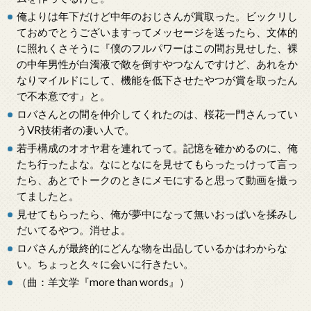
俺よりは年下だけど中年のおじさんが賞取った。ビックリし
ておめでとうございますってメッセージを送ったら、文体的
に照れくさそうに『僕のフルパワーはこの間お見せした、裸
の中年男性が白濁液で敵を倒すやつなんですけど、あれをか
なりマイルドにして、機能を低下させたやつが賞を取ったん
で不本意です』と。
ロバさんとの間を仲介してくれたのは、桜花一門さんってい
うVR技術者の凄い人で。
若手構成のオオヤ君を連れてって。記憶を確かめるのに、俺
たち行ったよな。なにとなにを見せてもらったっけって言っ
たら、あとでトークのときにメモにすると思って動画を撮っ
てましたと。
見せてもらったら、俺が夢中になって無いおっぱいを揉みし
だいてるやつ。消せよ。
ロバさんが最終的にどんな物を出品しているかはわからな
い。ちょっと久々に会いに行きたい。
（曲：羊文学『more than words』）