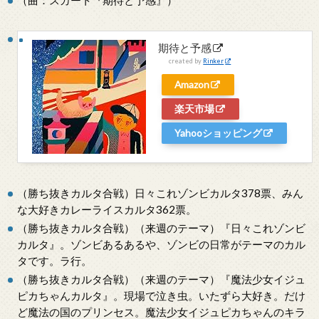
（曲：スカート『期待と予感』）
期待と予感
created by
Rinker
Amazon
楽天市場
Yahooショッピング
（勝ち抜きカルタ合戦）日々これゾンビカルタ378票、みん
な大好きカレーライスカルタ362票。
（勝ち抜きカルタ合戦）（来週のテーマ）『日々これゾンビ
カルタ』。ゾンビあるあるや、ゾンビの日常がテーマのカル
タです。ラ行。
（勝ち抜きカルタ合戦）（来週のテーマ）『魔法少女イジュ
ピカちゃんカルタ』。現場で泣き虫。いたずら大好き。だけ
ど魔法の国のプリンセス。魔法少女イジュピカちゃんのキラ