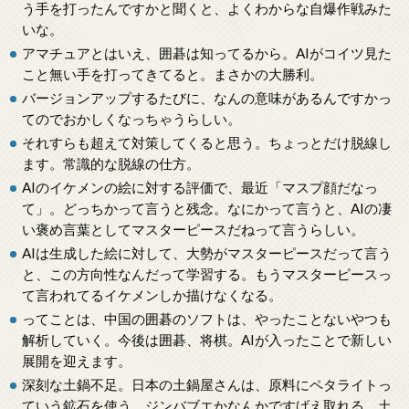
う手を打ったんですかと聞くと、よくわからな自爆作戦みた
いな。
アマチュアとはいえ、囲碁は知ってるから。AIがコイツ見た
こと無い手を打ってきてると。まさかの大勝利。
バージョンアップするたびに、なんの意味があるんですかっ
てのでおかしくなっちゃうらしい。
それすらも超えて対策してくると思う。ちょっとだけ脱線し
ます。常識的な脱線の仕方。
AIのイケメンの絵に対する評価で、最近「マスプ顔だなっ
て」。どっちかって言うと残念。なにかって言うと、AIの凄
い褒め言葉としてマスターピースだねって言うらしい。
AIは生成した絵に対して、大勢がマスターピースだって言う
と、この方向性なんだって学習する。もうマスターピースっ
て言われてるイケメンしか描けなくなる。
ってことは、中国の囲碁のソフトは、やったことないやつも
解析していく。今後は囲碁、将棋。AIが入ったことで新しい
展開を迎えます。
深刻な土鍋不足。日本の土鍋屋さんは、原料にペタライトっ
ていう鉱石を使う。ジンバブエかなんかですげえ取れる。土