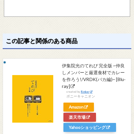
この記事と関係のある商品
伊集院光のてれび 完全版 ~仲良
しメンバーと厳選食材でカレー
を作ろう!/VRDK(バカ編)~ [Blu-
ray]
created by
Rinker
ポニーキャニオン
Amazon
楽天市場
Yahooショッピング