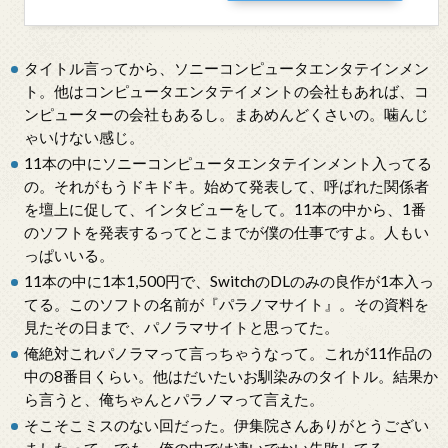
タイトル言ってから、ソニーコンピュータエンタテインメン
ト。他はコンピュータエンタテイメントの会社もあれば、コ
ンピューターの会社もあるし。まあめんどくさいの。噛んじ
ゃいけない感じ。
11本の中にソニーコンピュータエンタテインメント入ってる
の。それがもうドキドキ。始めて発表して、呼ばれた関係者
を壇上に促して、インタビューをして。11本の中から、1番
のソフトを発表するってとこまでが僕の仕事ですよ。人もい
っぱいいる。
11本の中に1本1,500円で、SwitchのDLのみの良作が1本入っ
てる。このソフトの名前が『パラノマサイト』。その資料を
見たその日まで、パノラマサイトと思ってた。
俺絶対これパノラマって言っちゃうなって。これが11作品の
中の8番目くらい。他はだいたいお馴染みのタイトル。結果か
ら言うと、俺ちゃんとパラノマって言えた。
そこそこミスのない回だった。伊集院さんありがとうござい
ましたって。でも、俺の中では凄いでかい失敗してる。