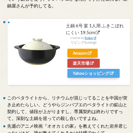
鍋屋さんが予約してる。
土鍋 6号 宴 1人用 ふきこぼれ
にくい 19.5cm
created by
Rinker
リビング(Living)
Amazon
楽天市場
Yahooショッピング
このペタライトから、リチウムが混じってることを中国が突
き止めたらしい。どうやらジンバブエのペタライトの鉱山と
契約して、値段が上がりますし、専属契約は終わりですっ
て。深刻な土鍋を巡っての殺し合いですよね。
先週のアニメ映画『オオカミの家』を教えてくれた岩井君じ
ゃないけど、誰が教えてくれるかは結構でかくて。