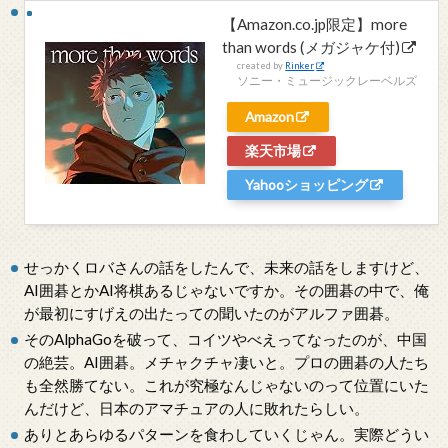
【Amazon.co.jp限定】more
than words (メガジャケ付)
created by
Rinker
ソニー・ミュージックレーベルズ
Amazon
楽天市場
Yahooショッピング
せっかくロバさんの話をしたんで、未来の話をしますけど、
AI囲碁とかAI将棋あるじゃないですか。その囲碁の中で、俺
が最初にすげえの出たっての聞いたのがアルファ囲碁。
そのAlphaGoを破って、コイツやべえってなったのが、中国
の絶芸。AI囲碁。メチャクチャ凄いと。プロの囲碁の人たち
も全然勝てない。これが究極なんじゃないのって位置にいた
んだけど、日本のアマチュアの人に敗れたらしい。
ありとあらゆるパターンを食わしていくじゃん。実際どうい