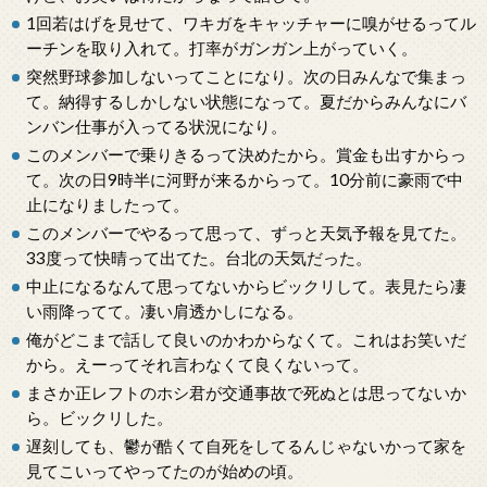
1回若はげを見せて、ワキガをキャッチャーに嗅がせるってル
ーチンを取り入れて。打率がガンガン上がっていく。
突然野球参加しないってことになり。次の日みんなで集まっ
て。納得するしかしない状態になって。夏だからみんなにバ
ンバン仕事が入ってる状況になり。
このメンバーで乗りきるって決めたから。賞金も出すからっ
て。次の日9時半に河野が来るからって。10分前に豪雨で中
止になりましたって。
このメンバーでやるって思って、ずっと天気予報を見てた。
33度って快晴って出てた。台北の天気だった。
中止になるなんて思ってないからビックリして。表見たら凄
い雨降ってて。凄い肩透かしになる。
俺がどこまで話して良いのかわからなくて。これはお笑いだ
から。えーってそれ言わなくて良くないって。
まさか正レフトのホシ君が交通事故で死ぬとは思ってないか
ら。ビックリした。
遅刻しても、鬱が酷くて自死をしてるんじゃないかって家を
見てこいってやってたのが始めの頃。