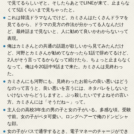
で見てるらしいぞと。そしたらあとでLINEが来て、止まらな
くて5話くらいまで見ちゃったと。
これは韓流ドラマなんでけど。カミさんはたくさんドラマを
見てるから、ドラマの見方の作法が分かってる人なんだけ
ど、最終話まで見ないと、人に勧めて良いかわからないって
表現。
俺はカミさんとの共通の話題が欲しいから見てみたんだけ
ど、河野とカミさんが勧めてなかったら1話で辞めてるけど、
2人がそう言ってるからなって続けたら、ちょっと止まらなく
なって。俺は今20話中9話まで来た。カミさんは見終わっ
た。
カミさんにも河野にも、見終わったお前らの良い悪いはどう
なのって言うと、良い悪いを言うには、ネタバレをしないと
いけないからどうしますと。ぶっ殺したいですよねその言い
方。カミさんには「そうだね～」って。
主人公の高校3年生の男の子と女の子がいる。多感な頃。受験
寸前。女の子がベタ可愛い。ロングヘアーで俺のドンピシャ
な顔。
女の子がバスで通学するとき、電子マネーのチャージができ