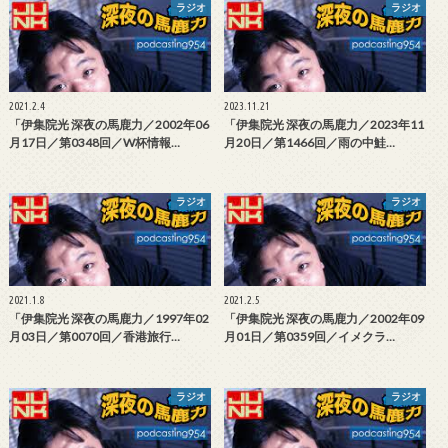
ラジオ
ラジオ
2021.2.4
2023.11.21
「伊集院光 深夜の馬鹿力／2002年06
「伊集院光 深夜の馬鹿力／2023年11
月17日／第0348回／W杯情報…
月20日／第1466回／雨の中鮭…
ラジオ
ラジオ
2021.1.8
2021.2.5
「伊集院光 深夜の馬鹿力／1997年02
「伊集院光 深夜の馬鹿力／2002年09
月03日／第0070回／香港旅行…
月01日／第0359回／イメクラ…
ラジオ
ラジオ