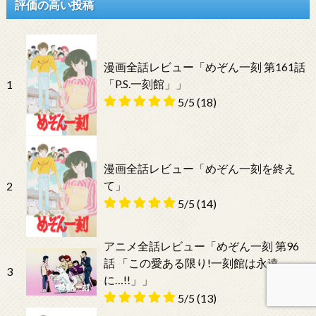
評価の高い投稿
漫画全話レビュー「めぞん一刻 第161話
「P.S.一刻館」」
1
5/5
(18)
漫画全話レビュー「めぞん一刻を終え
て」
2
5/5
(14)
アニメ全話レビュー「めぞん一刻 第96
話 「この愛ある限り!一刻館は永遠
3
に…!!」」
5/5
(13)