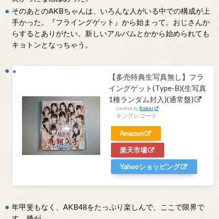
そのあとのAKBちゃんは、いろんな人がいる中での構成が上
手かった。『フライングゲット』から始まって。おじさんか
らするとありがたい。新しいアルバムとかから始められても
キョトンとなっちゃう。
【多売特典生写真無し】フラ
イングゲット(Type-B)(生写真
1種ランダム封入)(通常盤)
created by
Rinker
キングレコード
Amazon
楽天市場
Yahooショッピング
年甲斐もなく、AKB48をたっぷり楽しんで、ここで限界で
す。膝が。