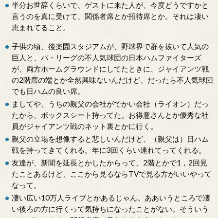
半分お世辞くらいで、ゲストに来た人が、今度どうですかと
言うのを真に受けて、関係者席とか招待席とか。それは凄い
恵まれてること。
子供の頃、後楽園スタジアムが、野球界で群を抜いて人気の
巨人と、パ・リーグの不人気球団の日本ハムファイターズ
が、両方ホームグラウンドにしてたときに、ジャイアンツ戦
の2階席の端とか全然興味ないんだけど、だったら不人気球団
でも日ハムの良い席。
ましてや、うちの親父の会社がでかい会社（ライオン）だっ
たから、ボックスシート持ってた。お得意さんとか優秀な社
員がジャイアンツ戦のネット裏とかに行く。
親父の立場を想像すると悲しいんだけど、（親父は）日ハム
戦を持ってきてくれる。年に3回くらい連れてってくれる。
友達が、新聞を延長とかしたからって、2階とかで1，2回見
たことあるけど、ここから見るならTVで見る方がいいやって
なって。
凄い広い10万人ライブとかあるじゃん。ああいうところで凄
い後ろの方に行くって気持ちになったことがない。そういう