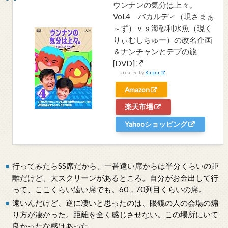
ウンナンの気分は上々。
Vol.4 バカルディ（現さまぁ
～ず）ｖｓ海砂利水魚（現く
りぃむしちゅー）の改名企画
＆ナンチャンとデブの旅
[DVD]
created by
Rinker
Amazon
楽天市場
Yahooショッピング
行ってみたらSS席だから、一番遠い席からは半分くらいの距
離だけど、大スクリーンがあるところ。自分がお金出して行
って、ここくらい遠い席でも。60，70列目くらいの席。
遠いんだけど、逆に凄いと思ったのは、眼鏡の人の会場の煽
り方が凄かった。距離を全く感じさせない。この場所にいて
良かったな感はあった。