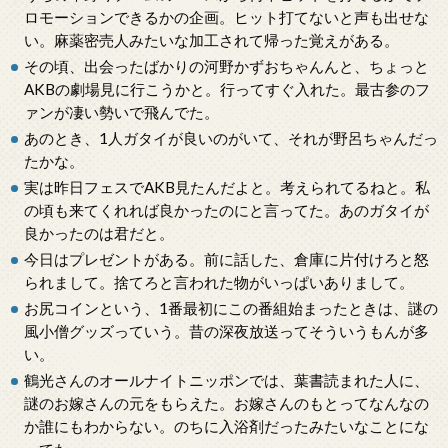
ロモーションできるかの企画。ヒット打てないと声も出せな
い。麻薬密売人みたいな加工されて帰った覚えがある。
その頃、出会ったばかりの河野かずおちゃんんと、ちょっと
AKBの劇場見に行こうかと。行ってすぐ入れた。最古参のフ
ァンが凄い勢いで飛んでた。
あのとき、1人ガタイが良いのがいて、それが野呂ちゃんだっ
たかな。
実は昨日フェスでAKB見たんだよと。考えられてるねと。私
の頃も来てくれれば良かったのにと言ってた。あのガタイが
良かったのは君だと。
今日はプレゼントがある。前に話した、倉庫に片付けろと怒
られまして。捨てろと言われた物がいっぱいありまして。
お尻コインという、1番最初にこの番組始まったときは、謎の
風小僧グッズっていう。昔の深夜放送ってそういうもんが多
い。
鶴光さんのオールナイトニッポンでは、葉書読まれた人に、
謎のお嫁さんの元をもらえた。お嫁さんのもとってなんなの
か誰にもわからない。のちに入浴剤だったみたいなことにな