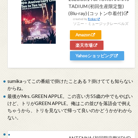
TADIUM (初回生産限定盤)
(Blu-ray) (コットン巾着付)
created by
Rinker
ソニー・ミュージックレーベルズ
Amazon
楽天市場
Yahooショッピング
sumikaってこの番組で掛けたことある？掛けてても知らない
からね。
最後がMrs. GREEN APPLE。この言い方55歳の中でもやばい
けど、トリがGREEN APPLE。俺はこの並びを落語会で例え
ちゃうから、トリを見ないで帰って良いのかどうかがわから
ない。
ANTENNA (初回限定盤)(DVD