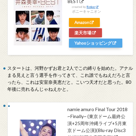
BEST
created by
Rinker
ポニーキャニオン
Amazon
楽天市場
Yahooショッピング
スタートは、河野かずお君と2人でこの縛りを始めた。アナル
まる見えと言う選手を作ってきて、これ誰でもねえだろと言
ったら、これは安室奈美恵だと。こいつ天才だと思った。80
年後に売れるんじゃねえかと。
namie amuro Final Tour 2018
~Finally~ (東京ドーム最終公
演+25周年沖縄ライブ+5月東
京ドーム公演)(Blu-ray Disc3