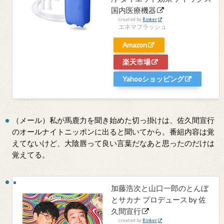
国内医療機器
created by
Rinker
エネマフラッシュ
Amazon
楽天市場
Yahooショッピング
（メール）私が馬鹿力を聞き始めた切っ掛けは、佐久間宣行
のオールナイトニッポンに出ると聞いてから。番組内容は覚
えてないけど、大陰唇って良い言葉だなあと思ったのだけは
覚えてる。
加藤浩次と山口一郎のとんぼ
とサカナ プロデュース by 佐
久間宣行
created by
Rinker