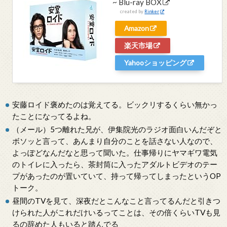
~ Blu-ray BOX
created by
Rinker
Amazon
楽天市場
Yahooショッピング
安藤ロイド褒めたのは覚えてる。ビックリするくらい無かっ
たことになってるよね。
（メール）5つ離れた兄が、伊集院光のラジオ面白いんだぞと
ボソッと言って、あんまり自分のことを話さない人なので、
よっぽどなんだなと思って聞いた。仕事帰りにヤマギワ電気
のトイレに入ったら、茶封筒に入ったアダルトビデオのテー
プがあったのが置いていて、持って帰ってしまったというOP
トーク。
昼間のTVを見て、深夜だとこんなこと言ってるんだと引きつ
けられた人がこれだけいるってことは、その倍くらいTVも見
るの辞めた人もいると踏んでる