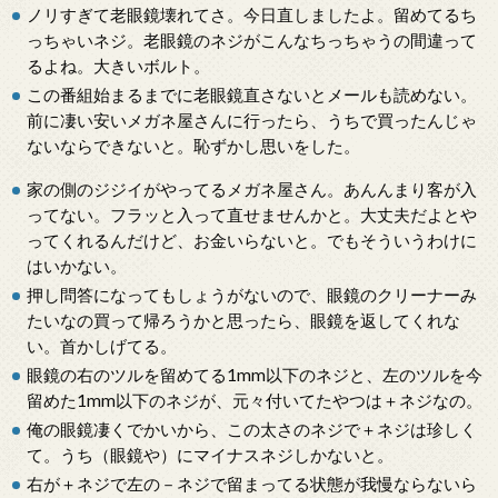
ノリすぎて老眼鏡壊れてさ。今日直しましたよ。留めてるち
っちゃいネジ。老眼鏡のネジがこんなちっちゃうの間違って
るよね。大きいボルト。
この番組始まるまでに老眼鏡直さないとメールも読めない。
前に凄い安いメガネ屋さんに行ったら、うちで買ったんじゃ
ないならできないと。恥ずかし思いをした。
家の側のジジイがやってるメガネ屋さん。あんんまり客が入
ってない。フラッと入って直せませんかと。大丈夫だよとや
ってくれるんだけど、お金いらないと。でもそういうわけに
はいかない。
押し問答になってもしょうがないので、眼鏡のクリーナーみ
たいなの買って帰ろうかと思ったら、眼鏡を返してくれな
い。首かしげてる。
眼鏡の右のツルを留めてる1mm以下のネジと、左のツルを今
留めた1mm以下のネジが、元々付いてたやつは＋ネジなの。
俺の眼鏡凄くでかいから、この太さのネジで＋ネジは珍しく
て。うち（眼鏡や）にマイナスネジしかないと。
右が＋ネジで左の－ネジで留まってる状態が我慢ならないら