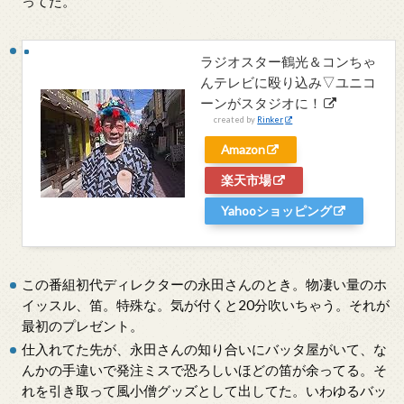
ってた。
ラジオスター鶴光＆コンちゃ
んテレビに殴り込み▽ユニコ
ーンがスタジオに！
created by
Rinker
Amazon
楽天市場
Yahooショッピング
この番組初代ディレクターの永田さんのとき。物凄い量のホ
イッスル、笛。特殊な。気が付くと20分吹いちゃう。それが
最初のプレゼント。
仕入れてた先が、永田さんの知り合いにバッタ屋がいて、な
んかの手違いで発注ミスで恐ろしいほどの笛が余ってる。そ
れを引き取って風小僧グッズとして出してた。いわゆるバッ