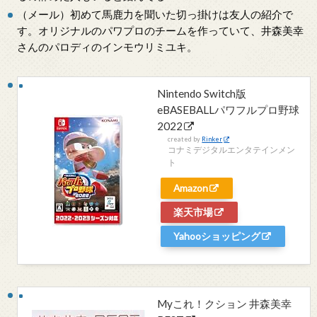
（メール）初めて馬鹿力を聞いた切っ掛けは友人の紹介で
す。オリジナルのパワプロのチームを作っていて、井森美幸
さんのパロディのインモウリミユキ。
Nintendo Switch版
eBASEBALLパワフルプロ野球
2022
created by
Rinker
コナミデジタルエンタテインメン
ト
Amazon
楽天市場
Yahooショッピング
Myこれ！クション 井森美幸