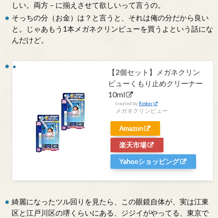
しい。両方－に揃えさせて欲しいって言うの。
そっちの分（お金）は？と言うと、それは俺の分だから良い
と。じゃあもう1本メガネクリンビューを買うよという話にな
んだけど。
【2個セット】メガネクリン
ビューくもり止めクリーナー
10ml
created by
Rinker
メガネクリンビュー
Amazon
楽天市場
Yahooショッピング
綺麗になったツル回りを見たら、この眼鏡自体が、実は江東
区と江戸川区の堺くらいにある、ジジイがやってる、東京で