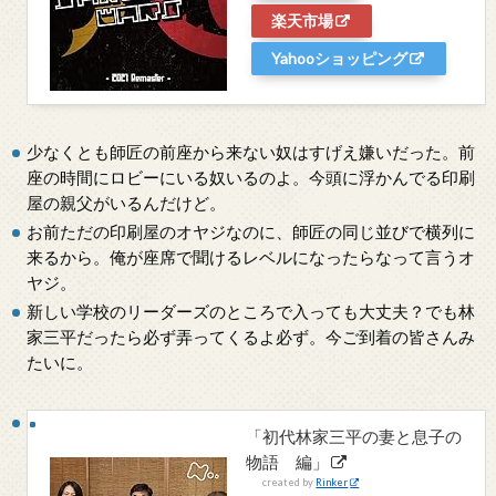
楽天市場
Yahooショッピング
少なくとも師匠の前座から来ない奴はすげえ嫌いだった。前
座の時間にロビーにいる奴いるのよ。今頭に浮かんでる印刷
屋の親父がいるんだけど。
お前ただの印刷屋のオヤジなのに、師匠の同じ並びで横列に
来るから。俺が座席で聞けるレベルになったらなって言うオ
ヤジ。
新しい学校のリーダーズのところで入っても大丈夫？でも林
家三平だったら必ず弄ってくるよ必ず。今ご到着の皆さんみ
たいに。
「初代林家三平の妻と息子の
物語 編」
created by
Rinker