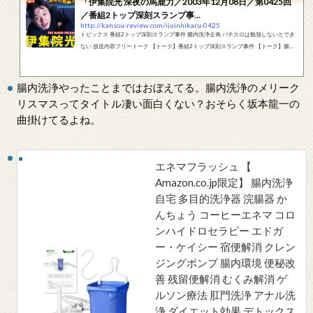
「伊集院光 深夜の馬鹿力／2003年12月08日／第0425回
／番組2トップ深刻スランプ事...
http://kansou-review.com/ijuinhikaru-0425
トピックス 番組2トップ深刻スランプ事件 腸内洗浄企画 パチスロは勉強しないとでき
ない 放送内容フリートーク 【トーク】番組2トップ深刻スランプ事件 【トーク】腸内
洗浄企画 【トーク】パチスロは勉強しないとできない ウソチクの泉思わず「へぇ」と
言ってしまう「ウソの」うんちくを募集するコーナー。 フリートーク 【トーク】桐畑
トールが音頭芸人としてノリノリ ディレイでいってみよう珍文系。複数の珍文をつな
腸内洗浄やったことまではおぼえてる。腸内洗浄のメリーク
げ、やまびこのように音声を加工する「ディレイ」や再生速度や音程の変更等を加え
リスマスってタイトル凄い面白くない？おそらく坂本龍一の
て...
曲掛けてるよね。
エネマフラッシュ 【
Amazon.co.jp限定】 腸内洗浄
自宅 多目的洗浄器 浣腸器 か
んちょう コーヒーエネマ コロ
ンハイドロセラピー エドガ
ー・ケイシー 宿便解消 クレン
ジングポンプ 腸内環境 便秘改
善 残留便解消 むくみ解消 ゲ
ルソン療法 肛門洗浄 アナル洗
浄 ダイエット効果 デトックス