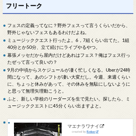
フリートーク
フェスの定義ってなに？野外フェスって言うくらいだから、
野外じゃないフェスもあるわけだよね。
ミュージッククエスト行ったよ。6，7組くらい出てた。1組
40分とか50分、立て続けにライブやるやつ。
幕張メッセだから屋内だけどあれはフェス？俺はフェス行っ
たぜって言って良いの？
9月の中頃からスケジュールが凄く忙しくなる。Uberが24時
間になって、あのシフトが凄い大変だし。今週、来週くらい
に、ちょっと休みがあって、その休みを無駄にしないように
と思って無理矢理動こうと。
ふと、新しい学校のリーダーズを生で見たい。探したら、ミ
ュージッククエストに45分くらい出ますよと。
マエナラワナイ
created by
Rinker