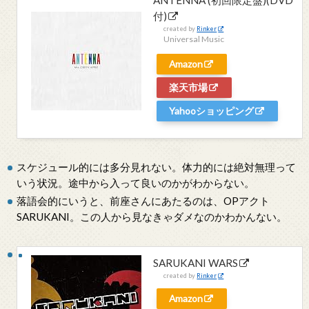
付)
created by
Rinker
Universal Music
Amazon
楽天市場
Yahooショッピング
スケジュール的には多分見れない。体力的には絶対無理って
いう状況。途中から入って良いのかがわからない。
落語会的にいうと、前座さんにあたるのは、OPアクト
SARUKANI。この人から見なきゃダメなのかわかんない。
SARUKANI WARS
created by
Rinker
Amazon