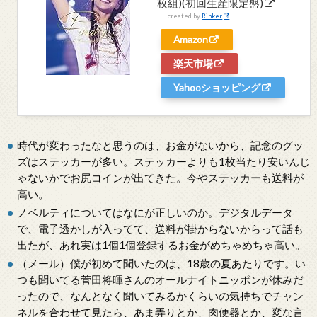
枚組)(初回生産限定盤)
created by
Rinker
Amazon
楽天市場
Yahooショッピング
時代が変わったなと思うのは、お金がないから、記念のグッ
ズはステッカーが多い。ステッカーよりも1枚当たり安いんじ
ゃないかでお尻コインが出てきた。今やステッカーも送料が
高い。
ノベルティについてはなにが正しいのか。デジタルデータ
で、電子透かしが入ってて、送料が掛からないからって話も
出たが、あれ実は1個1個登録するお金がめちゃめちゃ高い。
（メール）僕が初めて聞いたのは、18歳の夏あたりです。い
つも聞いてる菅田将暉さんのオールナイトニッポンが休みだ
ったので、なんとなく聞いてみるかくらいの気持ちでチャン
ネルを合わせて見たら、あま弄りとか、肉便器とか、変な言