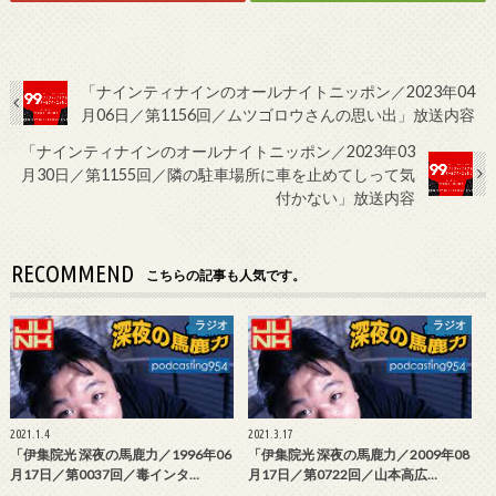
「ナインティナインのオールナイトニッポン／2023年04
月06日／第1156回／ムツゴロウさんの思い出」放送内容
「ナインティナインのオールナイトニッポン／2023年03
月30日／第1155回／隣の駐車場所に車を止めてしって気
付かない」放送内容
RECOMMEND
こちらの記事も人気です。
ラジオ
ラジオ
2021.1.4
2021.3.17
「伊集院光 深夜の馬鹿力／1996年06
「伊集院光 深夜の馬鹿力／2009年08
月17日／第0037回／毒インタ…
月17日／第0722回／山本高広…