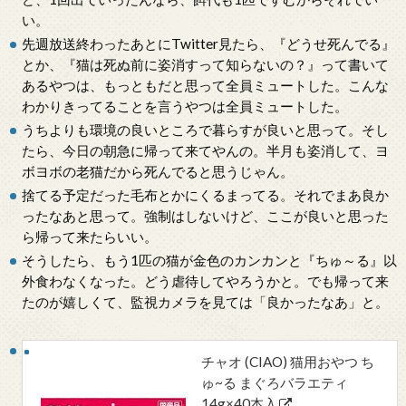
い。
先週放送終わったあとにTwitter見たら、『どうせ死んでる』
とか、『猫は死ぬ前に姿消すって知らないの？』って書いて
あるやつは、もっともだと思って全員ミュートした。こんな
わかりきってることを言うやつは全員ミュートした。
うちよりも環境の良いところで暮らすが良いと思って。そし
たら、今日の朝急に帰って来てやんの。半月も姿消して、ヨ
ボヨボの老猫だから死んでると思うじゃん。
捨てる予定だった毛布とかにくるまってる。それでまあ良か
ったなあと思って。強制はしないけど、ここが良いと思った
ら帰って来たらいい。
そうしたら、もう1匹の猫が金色のカンカンと『ちゅ～る』以
外食わなくなった。どう虐待してやろうかと。でも帰って来
たのが嬉しくて、監視カメラを見ては「良かったなあ」と。
チャオ (CIAO) 猫用おやつ ち
ゅ~る まぐろバラエティ
14g×40本入