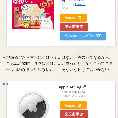
created by
Rinker
ちゅ~る
Amazon
楽天市場
Yahooショッピング
地域猫だから首輪は付けちゃいけない。俺のってなるから。
でも忘れ物防止タグは付けたいと思ったり。かと言って全責
任は追わなきゃいけないから、そういうわけにもいかない。
Apple AirTag
created by
Rinker
Apple(アップル)
Amazon
楽天市場