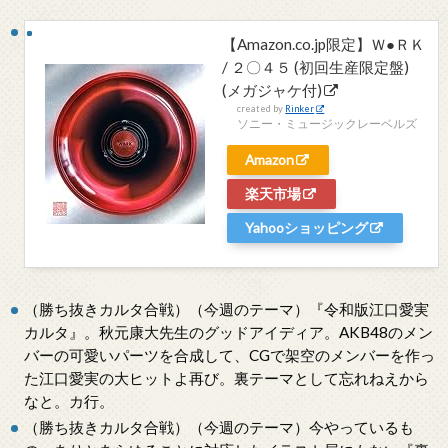
【Amazon.co.jp限定】Ｗ●ＲＫ
/ ２〇４５ (初回生産限定盤)
(メガジャケ付)
created by
Rinker
ソニー・ミュージックレーベルズ
Amazon
楽天市場
Yahooショッピング
（勝ち抜きカルタ合戦）（今週のテーマ）『令和版江口愛実
カルタ』。秋元康大先生のグッドアイディア。AKB48のメン
バーの可愛いパーツを合成して、CGで架空のメンバーを作っ
た江口愛実の大ヒットよ再び。裏テーマとして忘れねえから
なと。カ行。
（勝ち抜きカルタ合戦）（今週のテーマ）今やっているも