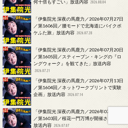
何十倍もすごい」放送内容
2026.08.04
「伊集院光 深夜の馬鹿力／2026年07月27日
／第1606回／腰モードで北海道にバイクポ
ケふた旅」放送内容
2026.07.28
「伊集院光 深夜の馬鹿力／2026年07月20日
／第1605回／スティーブン・キングの『ロ
ングウォーク』を観てきた」放送内容
2026.07.21
「伊集院光 深夜の馬鹿力／2026年07月13日
／第1604回／ネットワークプリントで実験
企画」放送内容
2026.07.14
「伊集院光 深夜の馬鹿力／2026年07月06日
／第1603回／桜花一門万博が開催された」
放送内容
2026.07.07