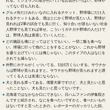
れる。ミシュランの星が付いているお店がいっぱい。野球や
ってない日も入れる。
グルメ街だけみたいなのに入れるチケット、野球場にだけ入
れるチケットもある。僕はとにかく野球が見たい人。野球が
見れれば2軍の試合でも見に行く。知り合いが誰もいない社会
人野球でも見てれば幸せ。こういうガチガチ野球の人だけで
は、野球人気は衰退していくんだと。
どの施設も俺にとってはどうでもいい。一切ご飯も食べな
い。球場に行って他のことをすることがない。これから野球
を盛り上げていくには俺じゃない。このタイプの人はなにを
されても減らない。
外野にホテルがくっついてる。1泊5万くらいする。サウナか
らは野球が見られますと。サウナから野球が見られますと誘
ってくる人とは友達にならない。
犬と見れる席ってある。僕愛犬家ですけど、犬と見たいと思
ったことない。犬も見たいと思ってないです。
北海道ではなかなか口にできない。日ハムファンの伊集院さ
んですと紹介され、なにを食べたいですかと。食べたいもの
はないですと言ったときの、レポーターのガッカリした顔。