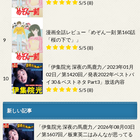
5/5
(8)
漫画全話レビュー「めぞん一刻 第160話
「桜の下で」」
9
5/5
(8)
「伊集院光 深夜の馬鹿力／2023年01月
02日／第1420回／発表2022年ベストバ
10
イ30＆ベストネタ Part3」放送内容
5/5
(8)
新しい記事
「伊集院光 深夜の馬鹿力／2026年08月03日
／第1607回／板東英二はみんなが思ってる