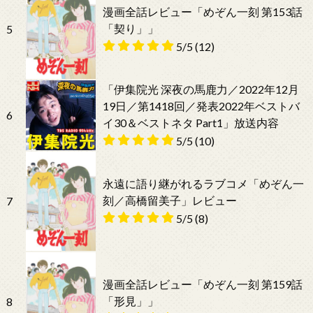
漫画全話レビュー「めぞん一刻 第153話
「契り」」
5
5/5
(12)
「伊集院光 深夜の馬鹿力／2022年12月
19日／第1418回／発表2022年ベストバ
6
イ30＆ベストネタ Part1」放送内容
5/5
(10)
永遠に語り継がれるラブコメ「めぞん一
刻／高橋留美子」レビュー
7
5/5
(8)
漫画全話レビュー「めぞん一刻 第159話
「形見」」
8