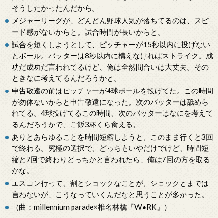
そうしたかったんだから。
メジャーリーグが、どんどん野球人気が落ちてるのは、スピ
ード感がないからと。試合時間が長いからと。
試合を短くしようとして、ピッチャーが15秒以内に投げない
とボール。バッターは8秒以内に構えなければストライク。成
功だ成功だ言われてるけど、俺は全然間合いは大丈夫。その
ときなに考えてるんだろうかと。
申告敬遠の前はピッチャーが4球ボールを投げてた。この時間
が勿体ないからと申告敬遠になった。次のバッターは舐めら
れてる。4球投げてるこの時間、次のバッターはなにを考えて
るんだろうかで、ご飯3杯くら食える。
ありとあらゆることを時間短縮しようと。このまま行くと3回
で終わる。究極の選択で、どっちもいやだけでけど、時間短
縮と7回で終わりどっちかと言われたら、俺は7回の方を取る
かな。
エスコン行って、割とショックなことが。ショックとまでは
言わないが、こうなっていくんだなと思うことが多かった。
（曲：millennium parade×椎名林檎『W●RK』）