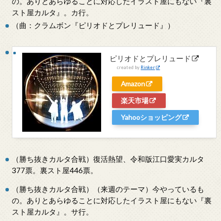
の。ありとあらゆることに対応したイラスト屋にもない『裏
スト屋カルタ』。カ行。
（曲：クラムボン『ピリオドとプレリュード』）
ピリオドとプレリュード
created by
Rinker
Amazon
楽天市場
Yahooショッピング
（勝ち抜きカルタ合戦）復活熱望、令和版江口愛実カルタ
377票。裏スト屋446票。
（勝ち抜きカルタ合戦）（来週のテーマ）今やっているも
の。ありとあらゆることに対応したイラスト屋にもない『裏
スト屋カルタ』。サ行。