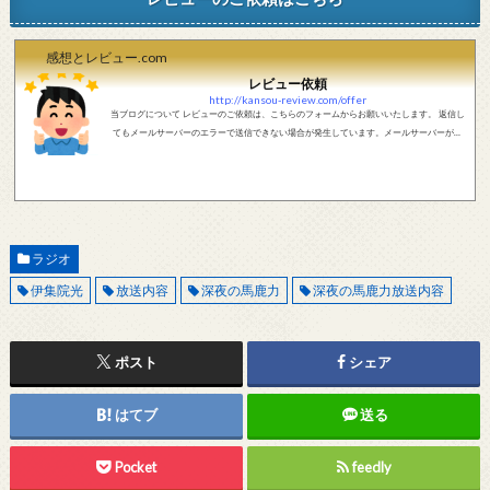
感想とレビュー.com
レビュー依頼
http://kansou-review.com/offer
当ブログについて レビューのご依頼は、こちらのフォームからお願いいたします。 返信し
てもメールサーバーのエラーで送信できない場合が発生しています。メールサーバーが正
しく動作しているかどうか、メールアドレスが正しいかどうか、ご確認をお願いします。
現在確認できている、送信エラーになるメールサーバー以下になります。 @foxmail.com 上
記メールサーバーをお使いで、こちらから返信がない場合、他のメールサーバー、メール
アドレスから連絡をお願いします。 レビュー依頼
ラジオ
伊集院光
放送内容
深夜の馬鹿力
深夜の馬鹿力放送内容
ポスト
シェア
はてブ
送る
Pocket
feedly