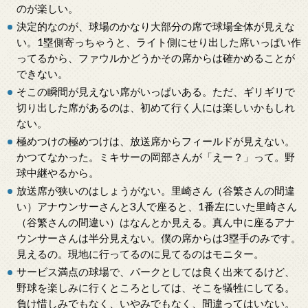
のが楽しい。
決定的なのが、球場のかなり大部分の席で球場全体が見えな
い。1塁側寄っちゃうと、ライト側にせり出した席いっぱい作
ってるから、ファウルかどうかその席からは確かめることが
できない。
そこの瞬間が見えない席がいっぱいある。ただ、ギリギリで
切り出した席があるのは、初めて行く人には楽しいかもしれ
ない。
極めつけの極めつけは、放送席からフィールドが見えない。
かつてなかった。ミキサーの岡部さんが「えー？」って。野
球中継やるから。
放送席が狭いのはしょうがない。里崎さん（谷繁さんの間違
い）アナウンサーさんと3人で座ると、1番左にいた里崎さん
（谷繁さんの間違い）はなんとか見える。真ん中に座るアナ
ウンサーさんは半分見えない。僕の席からは3塁手のみです。
見えるの。現地に行ってるのに見てるのはモニター。
サービス満点の球場で、パークとしては良く出来てるけど、
野球を楽しみに行くところとしては、そこを犠牲にしてる。
負け惜しみでもなく、いやみでもなく、間違ってはいない。