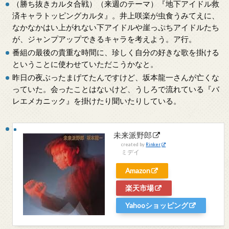
（勝ち抜きカルタ合戦）（来週のテーマ）『地下アイドル救
済キャラトッピングカルタ』。井上咲楽が虫食うみてえに、
なかなかはい上がれない下アイドルや崖っぷちアイドルたち
が、ジャンプアップできるキャラを考えよう。ア行。
番組の最後の貴重な時間に、珍しく自分の好きな歌を掛ける
ということに使わせていただこうかなと。
昨日の夜ぶったまげてたんですけど、坂本龍一さんが亡くな
っていた。会ったことはないけど、うしろで流れている『バ
レエメカニック』を掛けたり聞いたりしている。
未来派野郎
created by
Rinker
ミデイ
Amazon
楽天市場
Yahooショッピング