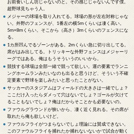
お前食いしん坊じゃないのと。その感じじゃないんです僕。
超野球見ちゃう人。
メジャーの球場を取り入れてる。球場の形が左右対称じゃな
い。外野のフェンスが、1番左の横5mくらいは凄く高い。
5m×8mくらい。そこから（高さ）3mくらいのフェンスにな
る。
1カ所凹んでるゾーンがある。2mくらい急に切り出してる。
席がはみ出してる。トリッキーな外野フェンスはメジャーリ
ーグではある。俺はもうそういうのいいから。
競技する球場は全部一緒で競って欲しい。運の要素でランニ
ングホームランみたいなのも出ると思うけど、そういう不確
定要素で野球を楽しみたいと思ったことがない。
サッカーのスタジアムはフィールドの大きさは一緒でしょ？
ここだけ入ったらダメって穴はないでしょ？ゴールが欠けて
ることもないでしょ？俺はだからそことかも必要ないの。
ファウルグラウンドが狭いから、凄く近く見れる。その席が
取れたら俺も欲しいけど。
ファウルフライがつまらないでしょ理論には賛成できない。
このファウルフライを捕れたか捕れないないかで試合が動く