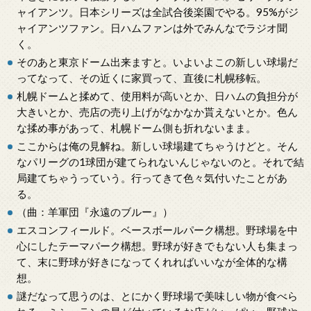
ャイアンツ。日本シリーズは全試合後楽園でやる。95%がジ
ャイアンツファン。日ハムファンは外でみんなでラジオ聞
く。
そのあと東京ドーム出来ますと。いよいよこの新しい球場だ
ってなって、その近くに家買って、直後に札幌移転。
札幌ドームと揉めて、使用料が高いとか、日ハムの負担分が
大きいとか、売店の売り上げがなかなか貰えないとか。色ん
な揉め事があって、札幌ドーム側も折れないまま。
ここからは俺の見解ね。新しい球場建てちゃうけどと。そん
なパリーグの1球団が建てられないんじゃないのと。それで結
局建てちゃうっていう。行ってきて色々気付いたことがあ
る。
（曲：羊軍団『永遠のブルー』）
エスコンフィールド。ベースボールパーク構想。野球場を中
心にしたテーマパーク構想。野球が好きでもない人も集まっ
て、末に野球が好きになってくれればいいなが全体的な構
想。
謎だなって思うのは、とにかく野球場で美味しい物が食べら