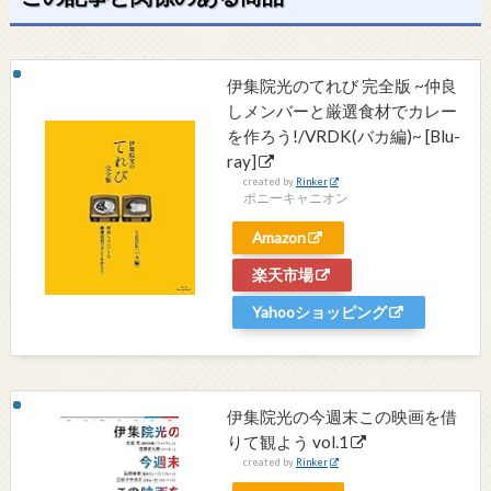
伊集院光のてれび 完全版 ~仲良
しメンバーと厳選食材でカレー
を作ろう!/VRDK(バカ編)~ [Blu-
ray]
created by
Rinker
ポニーキャニオン
Amazon
楽天市場
Yahooショッピング
伊集院光の今週末この映画を借
りて観よう vol.1
created by
Rinker