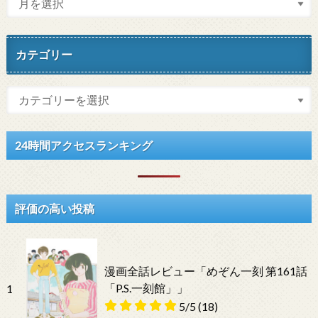
カテゴリー
24時間アクセスランキング
評価の高い投稿
漫画全話レビュー「めぞん一刻 第161話
「P.S.一刻館」」
1
5/5
(18)