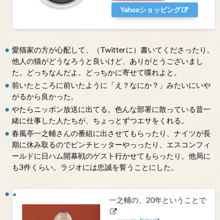
Yahooショッピング
愛猫家の方が心配して、（Twitterに）書いてくださったり。
他人の猫がどうなろうと良いけど、ありがとうございまし
た。どっちなんだよ。どっちかに寄せて喋れよと。
前いたところに前いたように「え？なにか？」みたいにいや
がるから良かった。
やたらニッポン放送に出てる。色んな部署に散っている昔一
緒に仕事した人たちが、ちょっとずつエサをくれる。
春風亭一之輔さんの番組に出させてもらったり、ナイツが長
期に休み取るのでピンチヒッターやっったり、エスコンフィ
ールドに日ハム開幕戦のゲスト行かせてもらったり。他局に
も3件くらい。ラジオには忠誠を誓うことにした。
一之輔の、20年ということで