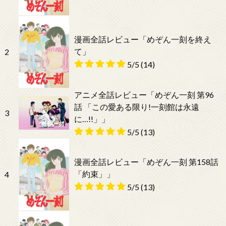
漫画全話レビュー「めぞん一刻を終え
て」
2
5/5
(14)
アニメ全話レビュー「めぞん一刻 第96
話 「この愛ある限り!一刻館は永遠
3
に…!!」」
5/5
(13)
漫画全話レビュー「めぞん一刻 第158話
「約束」」
4
5/5
(13)