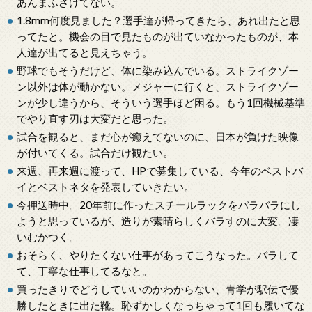
あんまふざけてない。
1.8mm何度見ました？選手達が帰ってきたら、あれ出たと思
ってたと。機会の目で見たものが出ていなかったものが、本
人達が出てると見えちゃう。
野球でもそうだけど、体に染み込んでいる。ストライクゾー
ン以外は体が動かない。メジャーに行くと、ストライクゾー
ンが少し違うから、そういう選手ほど困る。もう1回機械基準
でやり直す刃は大変だと思った。
試合を観ると、まだ心が癒えてないのに、日本が負けた映像
が付いてくる。試合だけ観たい。
来週、再来週に渡って、HPで募集している、今年のベストバ
イとベストネタを発表していきたい。
今押送時中。20年前に作ったスチールラックをバラバラにし
ようと思っているが、造りが素晴らしくバラすのに大変。凄
いむかつく。
おそらく、やりたくない仕事があってこうなった。バラして
て、丁寧な仕事してるなと。
買ったきりでどうしていいのかわからない、青学が駅伝で優
勝したときに出た靴。恥ずかしくなっちゃって1回も履いてな