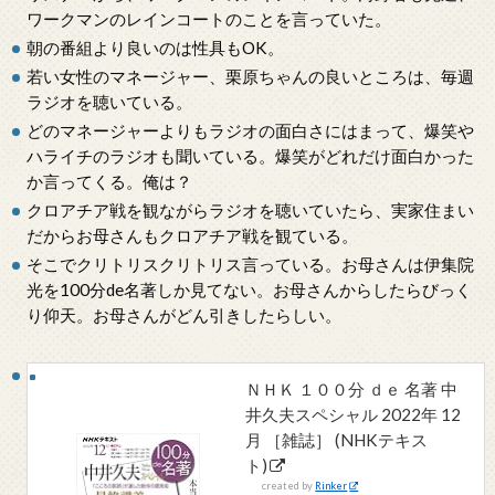
ワークマンのレインコートのことを言っていた。
朝の番組より良いのは性具もOK。
若い女性のマネージャー、栗原ちゃんの良いところは、毎週
ラジオを聴いている。
どのマネージャーよりもラジオの面白さにはまって、爆笑や
ハライチのラジオも聞いている。爆笑がどれだけ面白かった
か言ってくる。俺は？
クロアチア戦を観ながらラジオを聴いていたら、実家住まい
だからお母さんもクロアチア戦を観ている。
そこでクリトリスクリトリス言っている。お母さんは伊集院
光を100分de名著しか見てない。お母さんからしたらびっく
り仰天。お母さんがどん引きしたらしい。
ＮＨＫ １００分 ｄｅ 名著 中
井久夫スペシャル 2022年 12
月 ［雑誌］ (NHKテキス
ト)
created by
Rinker