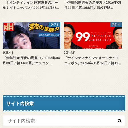
「ナインティナイン 岡村隆史のオー
「伊集院光 深夜の馬鹿力／2016年08
ルナイトニッポン／2019年11月28…
月22日／第1088回／高校野球…
ラジオ
ラジオ
2023.4.4
2024.5.17
「伊集院光 深夜の馬鹿力／2023年04
「ナインティナインのオールナイト
月03日／第1433回／エスコン…
ニッポン／2024年05月16日／第12…
サイト内検索