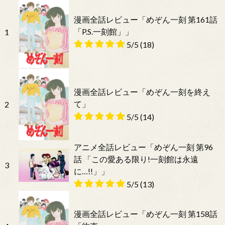
漫画全話レビュー「めぞん一刻 第161話
「P.S.一刻館」」
1
5/5
(18)
漫画全話レビュー「めぞん一刻を終え
て」
2
5/5
(14)
アニメ全話レビュー「めぞん一刻 第96
話 「この愛ある限り!一刻館は永遠
3
に…!!」」
5/5
(13)
漫画全話レビュー「めぞん一刻 第158話