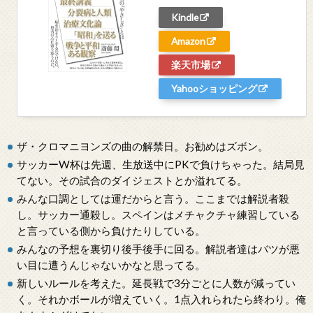
Kindle
Amazon
楽天市場
Yahooショッピング
ザ・クロマニヨンズの曲の解禁日。お勧めはズボン。
サッカーW杯は先週、生放送中にPKで負けちゃった。結局見
てない。その試合のダイジェストとか溢れてる。
みんな口調としては運だからと言う。ここまでは解説者殺
し。サッカー通殺し。スペインはメチャクチャ練習している
と言っている側から負けたりしている。
みんなの予想を裏切り後手後手に回る。解説者達はバツが悪
い目に遭うんじゃないかなと思ってる。
新しいルールを考えた。延長戦で3分ごとに人数が減ってい
く。それかボールが増えていく。1点入れられたら終わり。俺