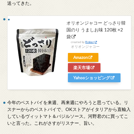
送ってきた。
オリオンジャコー どっさり韓
国のり うましお味 120枚 ×2
袋
created by
Rinker
オリオンジャコー
Amazon
楽天市場
Yahooショッピング
今年のベストバイを来週、再来週にやろうと思っている。リ
スナーからのベストバイで、OKストアがイタリアから直輸入
しているヴィットマト＆バジルソース。河野君のに買ってこ
いと言った。これがさすがリスナー、旨い。