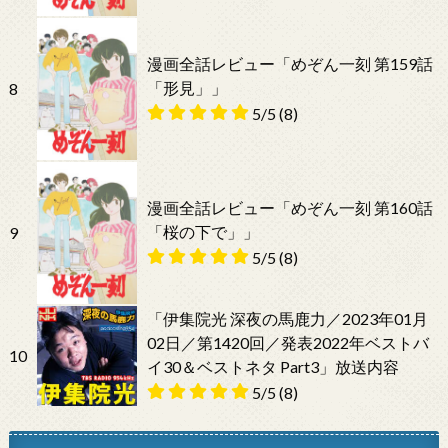
漫画全話レビュー「めぞん一刻 第159話
「形見」」
8
5/5
(8)
漫画全話レビュー「めぞん一刻 第160話
「桜の下で」」
9
5/5
(8)
「伊集院光 深夜の馬鹿力／2023年01月
02日／第1420回／発表2022年ベストバ
10
イ30＆ベストネタ Part3」放送内容
5/5
(8)