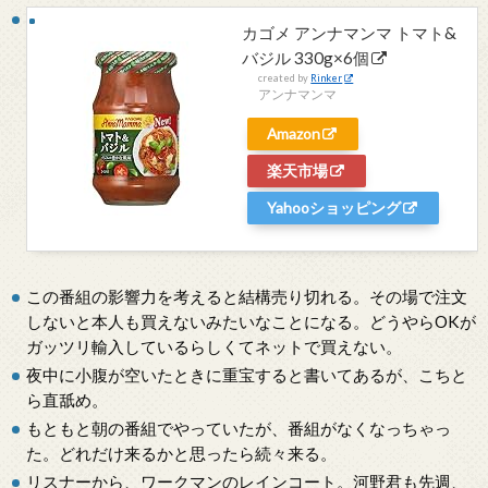
カゴメ アンナマンマ トマト&
バジル 330g×6個
created by
Rinker
アンナマンマ
Amazon
楽天市場
Yahooショッピング
この番組の影響力を考えると結構売り切れる。その場で注文
しないと本人も買えないみたいなことになる。どうやらOKが
ガッツリ輸入しているらしくてネットで買えない。
夜中に小腹が空いたときに重宝すると書いてあるが、こちと
ら直舐め。
もともと朝の番組でやっていたが、番組がなくなっちゃっ
た。どれだけ来るかと思ったら続々来る。
リスナーから、ワークマンのレインコート。河野君も先週、