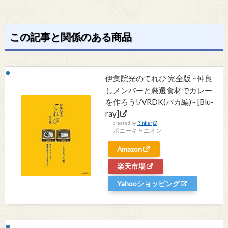
この記事と関係のある商品
伊集院光のてれび 完全版 ~仲良
しメンバーと厳選食材でカレー
を作ろう!/VRDK(バカ編)~ [Blu-
ray]
created by
Rinker
ポニーキャニオン
Amazon
楽天市場
Yahooショッピング