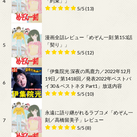
「約束」」
4
5/5
(13)
漫画全話レビュー「めぞん一刻 第153話
「契り」」
5
5/5
(12)
「伊集院光 深夜の馬鹿力／2022年12月
19日／第1418回／発表2022年ベストバ
6
イ30＆ベストネタ Part1」放送内容
5/5
(10)
永遠に語り継がれるラブコメ「めぞん一
刻／高橋留美子」レビュー
7
5/5
(8)