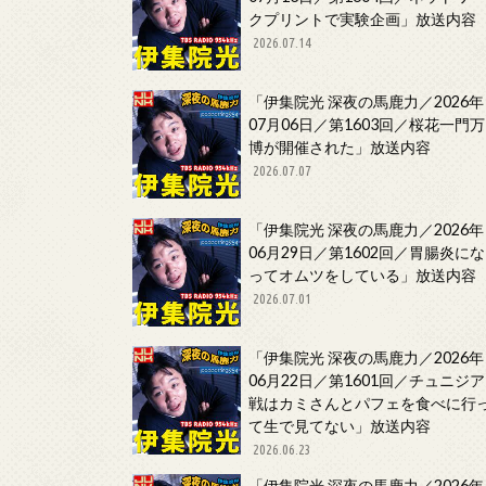
クプリントで実験企画」放送内容
2026.07.14
「伊集院光 深夜の馬鹿力／2026年
07月06日／第1603回／桜花一門万
博が開催された」放送内容
2026.07.07
「伊集院光 深夜の馬鹿力／2026年
06月29日／第1602回／胃腸炎にな
ってオムツをしている」放送内容
2026.07.01
「伊集院光 深夜の馬鹿力／2026年
06月22日／第1601回／チュニジア
戦はカミさんとパフェを食べに行
て生で見てない」放送内容
2026.06.23
「伊集院光 深夜の馬鹿力／2026年