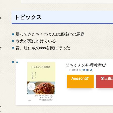
トピックス
第
帰ってきたちくわまんは底抜けの馬鹿
老犬が死にかけている
昔、辻仁成のannを観に行った
第
父ちゃんの料理教室
created by
Rinker
年
2
Amazon
楽天市
め
ー