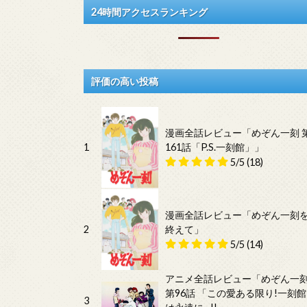
24時間アクセスランキング
評価の高い投稿
漫画全話レビュー「めぞん一刻 
1
161話「P.S.一刻館」」
5/5
(18)
漫画全話レビュー「めぞん一刻
2
終えて」
5/5
(14)
アニメ全話レビュー「めぞん一
第96話 「この愛ある限り!一刻館
3