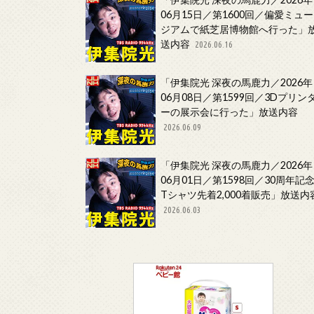
06月15日／第1600回／偏愛ミュー
ジアムで紙芝居博物館へ行った」
送内容
2026.06.16
「伊集院光 深夜の馬鹿力／2026年
06月08日／第1599回／3Dプリン
ーの展示会に行った」放送内容
2026.06.09
「伊集院光 深夜の馬鹿力／2026年
06月01日／第1598回／30周年記
Tシャツ先着2,000着販売」放送内
2026.06.03