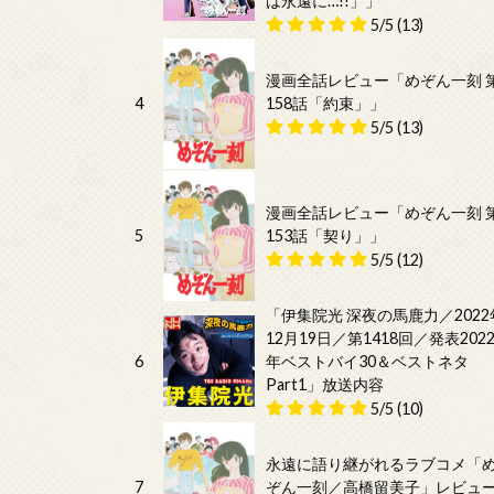
は永遠に…!!」」
5/5
(13)
漫画全話レビュー「めぞん一刻 
4
158話「約束」」
5/5
(13)
漫画全話レビュー「めぞん一刻 
5
153話「契り」」
5/5
(12)
「伊集院光 深夜の馬鹿力／2022
12月19日／第1418回／発表202
6
年ベストバイ30＆ベストネタ
Part1」放送内容
5/5
(10)
永遠に語り継がれるラブコメ「
7
ぞん一刻／高橋留美子」レビュ