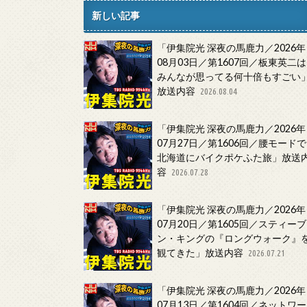
新しい記事
「伊集院光 深夜の馬鹿力／2026年
08月03日／第1607回／板東英二は
みんなが思ってる何十倍もすごい
放送内容
2026.08.04
「伊集院光 深夜の馬鹿力／2026年
07月27日／第1606回／腰モードで
北海道にバイクポケふた旅」放送
容
2026.07.28
「伊集院光 深夜の馬鹿力／2026年
07月20日／第1605回／スティーブ
ン・キングの『ロングウォーク』
観てきた」放送内容
2026.07.21
「伊集院光 深夜の馬鹿力／2026年
07月13日／第1604回／ネットワー