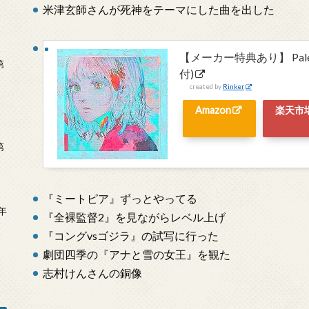
米津玄師さんが死神をテーマにした曲を出した
【メーカー特典あり】 Pale B
第
付)
created by
Rinker
Amazon
楽天市
第
『ミートピア』ずっとやってる
年
『全裸監督2』を見ながらレベル上げ
2
『コングvsゴジラ』の試写に行った
劇団四季の『アナと雪の女王』を観た
志村けんさんの銅像