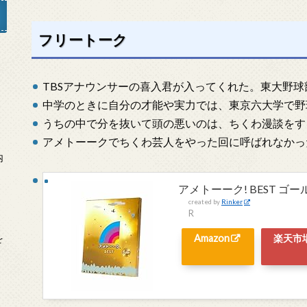
フリートーク
」
TBSアナウンサーの喜入君が入ってくれた。東大野球
中学のときに自分の才能や実力では、東京六大学で野
うちの中で分を抜いて頭の悪いのは、ちくわ漫談をす
アメトーークでちくわ芸人をやった回に呼ばれなかっ
内
アメトーーク! BEST ゴールド 
created by
Rinker
R
Amazon
楽天市
を