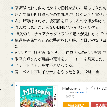
草野球はおっさんばかりで怪我が多い。帰ってきたち
転んで頭を四針縫ったので野球に行けないとと電話が
次に野球は来たが、後頭部を打って左の小指が動かな
喜入君は見たこともないLINEだからドン引いてた。
18歳のミニチュアダッグスフンド老犬が死にかけて
気道を確保するための手術をした時、昨日いやなサヨ
た。
ANNの二部を始めるとき、辻仁成さんのANNを観に
米津玄師さんが落語の死神をテーマに曲を発売した。
『ミートピア』をずっとやってる。
昔『ベストプレイヤー』をやったとき、12球団全
Miitopia(ミートピア) – 3D
っ
created by
Rinker
任天堂
Amazon
楽天市