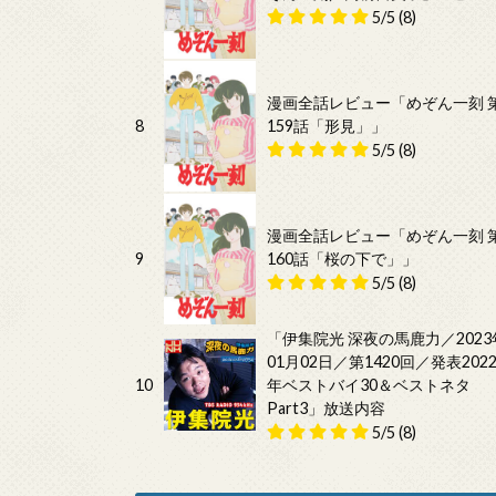
5/5
(8)
漫画全話レビュー「めぞん一刻 
8
159話「形見」」
5/5
(8)
漫画全話レビュー「めぞん一刻 
9
160話「桜の下で」」
5/5
(8)
「伊集院光 深夜の馬鹿力／2023
01月02日／第1420回／発表202
10
年ベストバイ30＆ベストネタ
Part3」放送内容
5/5
(8)