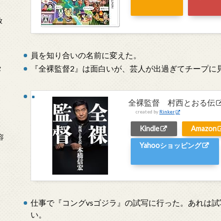
放
員を知り合いの名前に変えた。
『全裸監督2』は面白いが、芸人が出過ぎてチープに
タ
全裸監督 村西とおる伝
created by
Rinker
念
Kindle
Amazon
容
Yahooショッピング
仕事で『コングvsゴジラ』の試写に行った。あれは
い。