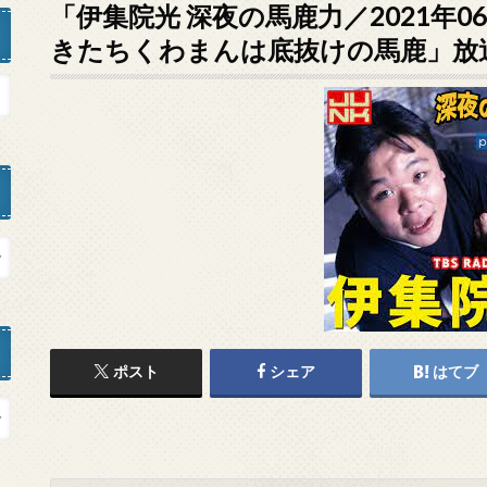
「伊集院光 深夜の馬鹿力／2021年0
きたちくわまんは底抜けの馬鹿」放
ポスト
シェア
はてブ