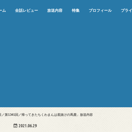
ーム
全話レビュー
放送内容
特集
プロフィール
プラ
めぞん一刻（漫画）
めぞん一刻（アニメ）
機動戦士ガンダム
ジョジョの奇妙な冒険 ダイヤモンド
寄生獣 セイの格率
この世の果てで恋を唄う少女YU-NO
この世の果てで恋を唄う少女YU-
江戸川乱歩の美女シリーズ＜中断＞
24 JAPAN＜中断＞
アメリカ横断ウルトラクイズ＜中断
稲垣早希のブログ旅＜中断＞
出川哲朗の充電させてもらえません
伊集院光 深夜の馬鹿力
ナインティナインのオールナイトニ
岡村隆史のオールナイトニッポン
ガンダム
めぞん一刻
バック・トゥ・ザ・フューチャー
は砕けない＜中断＞
NO（解説・考察）
＞
か？＜中断＞
ッポン
28日／第1341回／帰ってきたちくわまんは底抜けの馬鹿」放送内容
2021.06.29