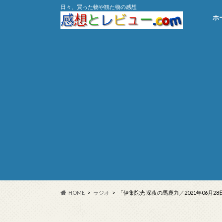
日々、買った物や観た物の感想
ホ
HOME
ラジオ
「伊集院光 深夜の馬鹿力／2021年06月