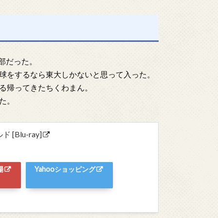
部だった。
球をするなら東大しかないと思って入った。
る帰ってきたちくわまん。
た。
[Blu-ray]
場
Yahooショッピング