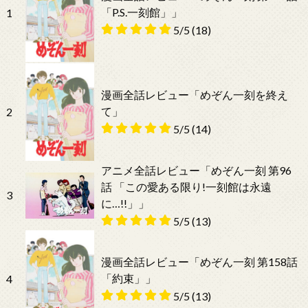
「P.S.一刻館」」
1
5/5
(18)
漫画全話レビュー「めぞん一刻を終え
て」
2
5/5
(14)
アニメ全話レビュー「めぞん一刻 第96
話 「この愛ある限り!一刻館は永遠
3
に…!!」」
5/5
(13)
漫画全話レビュー「めぞん一刻 第158話
「約束」」
4
5/5
(13)