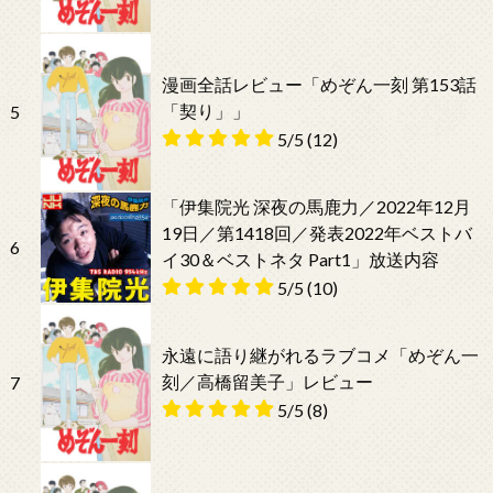
漫画全話レビュー「めぞん一刻 第153話
「契り」」
5
5/5
(12)
「伊集院光 深夜の馬鹿力／2022年12月
19日／第1418回／発表2022年ベストバ
6
イ30＆ベストネタ Part1」放送内容
5/5
(10)
永遠に語り継がれるラブコメ「めぞん一
刻／高橋留美子」レビュー
7
5/5
(8)