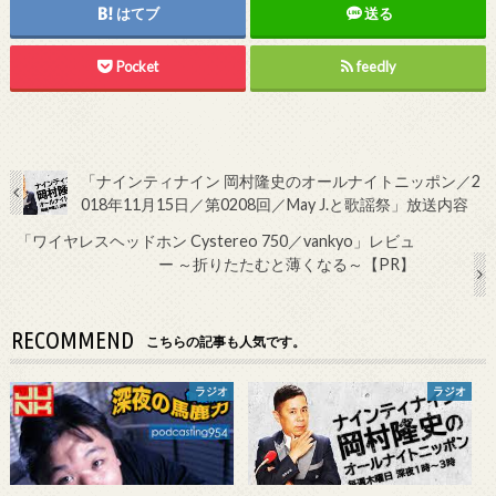
はてブ
送る
Pocket
feedly
「ナインティナイン 岡村隆史のオールナイトニッポン／2
018年11月15日／第0208回／May J.と歌謡祭」放送内容
「ワイヤレスヘッドホン Cystereo 750／vankyo」レビュ
ー ～折りたたむと薄くなる～【PR】
RECOMMEND
こちらの記事も人気です。
ラジオ
ラジオ