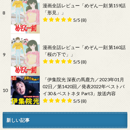
漫画全話レビュー「めぞん一刻 第159話
「形見」」
8
5/5
(8)
漫画全話レビュー「めぞん一刻 第160話
「桜の下で」」
9
5/5
(8)
「伊集院光 深夜の馬鹿力／2023年01月
02日／第1420回／発表2022年ベストバ
10
イ30＆ベストネタ Part3」放送内容
5/5
(8)
新しい記事