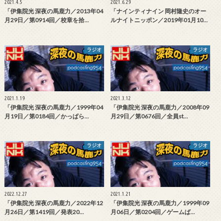
2021.4.5
2021.6.29
「伊集院光 深夜の馬鹿力／2013年04
「ナインティナイン 岡村隆史のオー
月29日／第0914回／校章を拾…
ルナイトニッポン／2019年01月10…
ラジオ
ラジオ
2021.1.19
2021.3.12
「伊集院光 深夜の馬鹿力／1999年04
「伊集院光 深夜の馬鹿力／2008年09
月19日／第0184回／かっぱら…
月29日／第0676回／全員st…
ラジオ
ラジオ
2022.12.27
2021.1.21
「伊集院光 深夜の馬鹿力／2022年12
「伊集院光 深夜の馬鹿力／1999年09
月26日／第1419回／発表20…
月06日／第0204回／ゲームば…