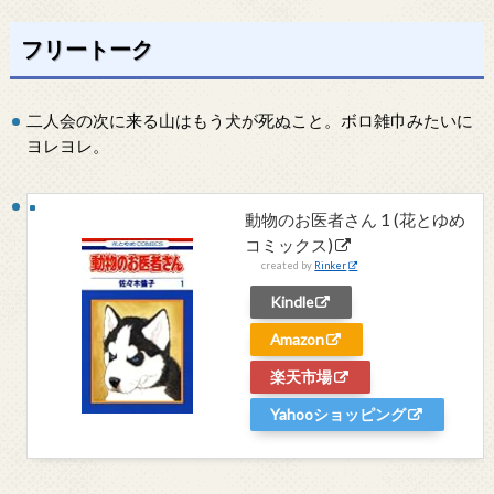
フリートーク
二人会の次に来る山はもう犬が死ぬこと。ボロ雑巾みたいに
ヨレヨレ。
動物のお医者さん 1 (花とゆめ
コミックス)
created by
Rinker
Kindle
Amazon
楽天市場
Yahooショッピング