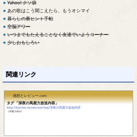
Yahoo! クソ袋
あの歌はこう聞こえたら、もうオシマイ
暮らしの裏ヒント手帖
空脳アワー
いつまでもたえることなく友達でいようコーナー
少しおもしろい
関連リンク
感想とレビュー.com
タグ 「深夜の馬鹿力放送内容」
http://kansou-review.com/tag/深夜の馬鹿力放送内容
（件数:1606）