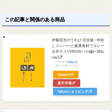
この記事と関係のある商品
伊集院光のてれび 完全版 ~仲良
しメンバーと厳選食材でカレー
を作ろう!/VRDK(バカ編)~ [Blu-
ray]
created by
Rinker
ポニーキャニオン
Amazon
楽天市場
Yahooショッピング