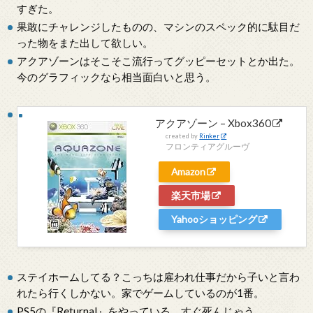
すぎた。
果敢にチャレンジしたものの、マシンのスペック的に駄目だ
った物をまた出して欲しい。
アクアゾーンはそこそこ流行ってグッピーセットとか出た。
今のグラフィックなら相当面白いと思う。
アクアゾーン – Xbox360
created by
Rinker
フロンティアグルーヴ
Amazon
楽天市場
Yahooショッピング
ステイホームしてる？こっちは雇われ仕事だから子いと言わ
れたら行くしかない。家でゲームしているのが1番。
PS5の『Returnal』をやっている。すぐ死んじゃう。