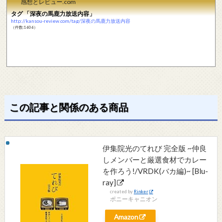
感想とレビュー.com
タグ 「深夜の馬鹿力放送内容」
http://kansou-review.com/tag/深夜の馬鹿力放送内容
（件数:1606）
この記事と関係のある商品
伊集院光のてれび 完全版 ~仲良
しメンバーと厳選食材でカレー
を作ろう!/VRDK(バカ編)~ [Blu-
ray]
created by
Rinker
ポニーキャニオン
Amazon