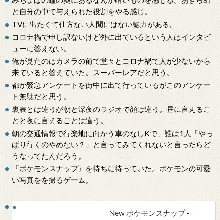
みちょぱの瞳の奧にあるなんか暗いものを感じる。あきらめ
と自分の中で与えられた役割をやる感じ。
TVに出たくて仕方ない人間にはない魅力がある。
コロナ禍で申し訳ないけど外に出ているという人はインタビ
ューに答えない。
俺が見たのはカメラの前で堂々とコロナ禍で人が少ないから
来ていると答えていた。スーパーレアだと思う。
都が緊急アンケートを街中に出て行っているがこのアンケー
ト無駄だと思う。
裏表とは違うが朝と深夜のラジオで顔は違う。昼に言えるこ
とと夜に言えることは違う。
朝の交通情報で行楽地に向かう車のなしKで、誰は1人「やっ
ぱり行くのやめない？」と言ってみてくれないと言ったらど
うなってたんだろう。
『ポケモンスナップ』を待ちに待っていた。ポケモンの可愛
い写真をを撮るゲーム。
New ポケモンスナップ -