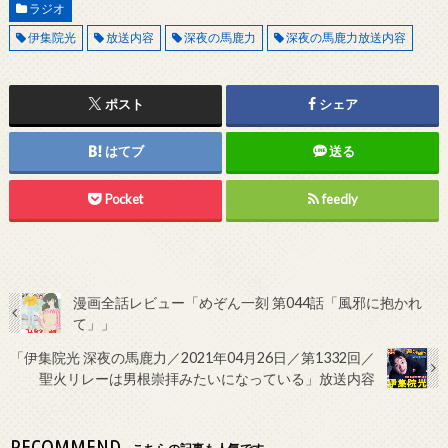
ラジオ
伊集院光
放送内容
深夜の馬鹿力
深夜の馬鹿力放送内容
ポスト
シェア
はてブ
送る
Pocket
feedly
漫画全話レビュー「めぞん一刻 第044話「風邪に抱かれ
て」」
「伊集院光 深夜の馬鹿力／2021年04月26日／第1332回／
聖火リレーは男根崇拝みたいになっている」放送内容
RECOMMEND