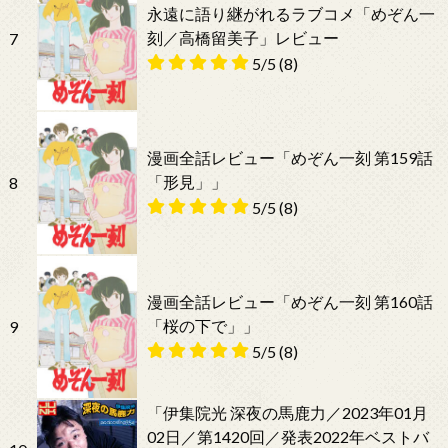
永遠に語り継がれるラブコメ「めぞん一
刻／高橋留美子」レビュー
7
5/5
(8)
漫画全話レビュー「めぞん一刻 第159話
「形見」」
8
5/5
(8)
漫画全話レビュー「めぞん一刻 第160話
「桜の下で」」
9
5/5
(8)
「伊集院光 深夜の馬鹿力／2023年01月
02日／第1420回／発表2022年ベストバ