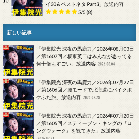
10
イ30＆ベストネタ Part3」放送内容
5/5
(8)
新しい記事
「伊集院光 深夜の馬鹿力／2026年08月03日
／第1607回／板東英二はみんなが思ってる
何十倍もすごい」放送内容
2026.08.04
「伊集院光 深夜の馬鹿力／2026年07月27日
／第1606回／腰モードで北海道にバイクポ
ケふた旅」放送内容
2026.07.28
「伊集院光 深夜の馬鹿力／2026年07月20日
／第1605回／スティーブン・キングの『ロ
ングウォーク』を観てきた」放送内容
2026.07.21