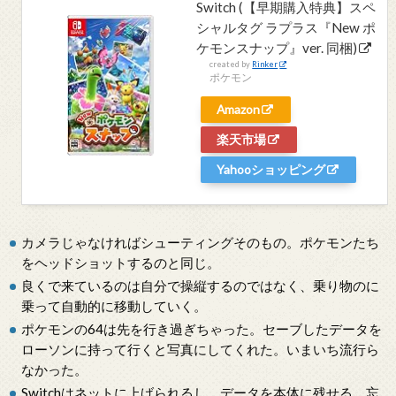
Switch (【早期購入特典】スペ
シャルタグ ラプラス『New ポ
ケモンスナップ』ver. 同梱)
created by
Rinker
ポケモン
Amazon
楽天市場
Yahooショッピング
カメラじゃなければシューティングそのもの。ポケモンたち
をヘッドショットするのと同じ。
良くで来ているのは自分で操縦するのではなく、乗り物のに
乗って自動的に移動していく。
ポケモンの64は先を行き過ぎちゃった。セーブしたデータを
ローソンに持って行くと写真にしてくれた。いまいち流行ら
なかった。
Switchはネットに上げられるし、データを本体に残せる。忘