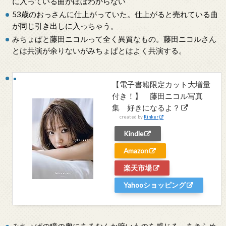
に入っている曲がほぼわからない
53歳のおっさんに仕上がっていた。仕上がると売れている曲
が同じ引き出しに入っちゃう。
みちょぱと藤田ニコルって全く異質なもの。藤田ニコルさん
とは共演が余りないがみちょぱとはよく共演する。
【電子書籍限定カット大増量
付き！】 藤田ニコル写真
集 好きになるよ？
created by
Rinker
Kindle
Amazon
楽天市場
Yahooショッピング