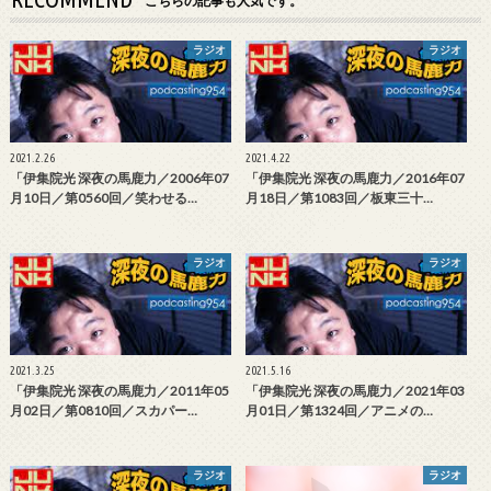
こちらの記事も人気です。
ラジオ
ラジオ
2021.2.26
2021.4.22
「伊集院光 深夜の馬鹿力／2006年07
「伊集院光 深夜の馬鹿力／2016年07
月10日／第0560回／笑わせる…
月18日／第1083回／板東三十…
ラジオ
ラジオ
2021.3.25
2021.5.16
「伊集院光 深夜の馬鹿力／2011年05
「伊集院光 深夜の馬鹿力／2021年03
月02日／第0810回／スカパー…
月01日／第1324回／アニメの…
ラジオ
ラジオ