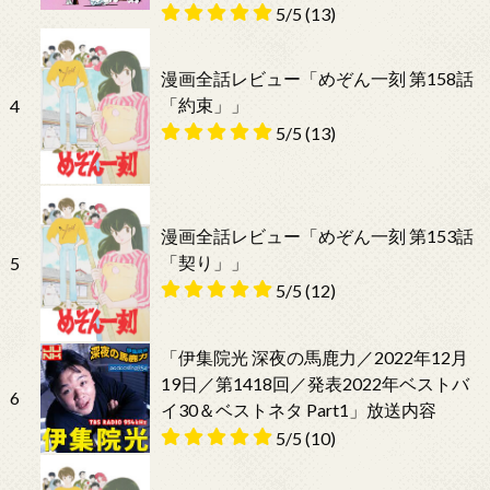
5/5
(13)
漫画全話レビュー「めぞん一刻 第158話
「約束」」
4
5/5
(13)
漫画全話レビュー「めぞん一刻 第153話
「契り」」
5
5/5
(12)
「伊集院光 深夜の馬鹿力／2022年12月
19日／第1418回／発表2022年ベストバ
6
イ30＆ベストネタ Part1」放送内容
5/5
(10)