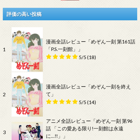
評価の高い投稿
漫画全話レビュー「めぞん一刻 第161話
「P.S.一刻館」」
1
5/5
(18)
漫画全話レビュー「めぞん一刻を終え
て」
2
5/5
(14)
アニメ全話レビュー「めぞん一刻 第96
話 「この愛ある限り!一刻館は永遠
3
に…!!」」