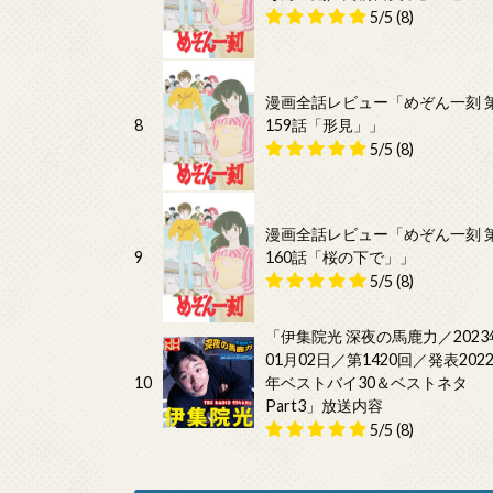
5/5
(8)
漫画全話レビュー「めぞん一刻 
8
159話「形見」」
5/5
(8)
漫画全話レビュー「めぞん一刻 
9
160話「桜の下で」」
5/5
(8)
「伊集院光 深夜の馬鹿力／2023
01月02日／第1420回／発表202
10
年ベストバイ30＆ベストネタ
Part3」放送内容
5/5
(8)