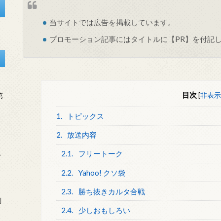
当サイトでは
広告
を掲載しています。
プロモーション記事にはタイトルに【PR】を付記
目次
[
非表示
第
1.
トピックス
2.
放送内容
2.1.
フリートーク
を
2.2.
Yahoo! クソ袋
2.3.
勝ち抜きカルタ合戦
刻
2.4.
少しおもしろい