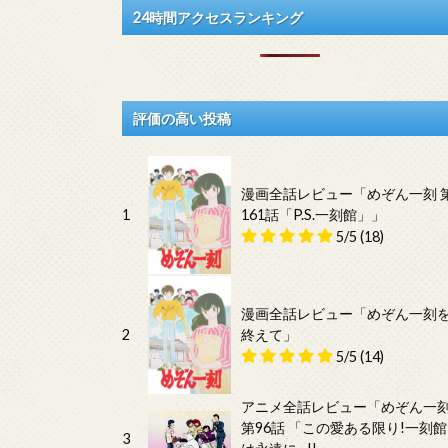
24時間アクセスランキング
評価の高い投稿
漫画全話レビュー「めぞん一刻 
1
161話「P.S.一刻館」」
5/5
(18)
漫画全話レビュー「めぞん一刻
2
終えて」
5/5
(14)
アニメ全話レビュー「めぞん一
第96話 「この愛ある限り!一刻館
3