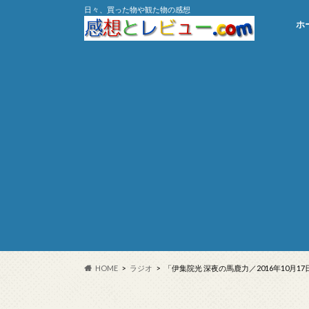
日々、買った物や観た物の感想
ホ
HOME
ラジオ
「伊集院光 深夜の馬鹿力／2016年10月