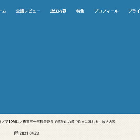
ーム
全話レビュー
放送内容
特集
プロフィール
プラ
めぞん一刻（漫画）
めぞん一刻（アニメ）
機動戦士ガンダム
ジョジョの奇妙な冒険 ダイヤモンド
寄生獣 セイの格率
この世の果てで恋を唄う少女YU-NO
この世の果てで恋を唄う少女YU-
江戸川乱歩の美女シリーズ＜中断＞
24 JAPAN＜中断＞
アメリカ横断ウルトラクイズ＜中断
稲垣早希のブログ旅＜中断＞
出川哲朗の充電させてもらえません
伊集院光 深夜の馬鹿力
ナインティナインのオールナイトニ
岡村隆史のオールナイトニッポン
ガンダム
めぞん一刻
バック・トゥ・ザ・フューチャー
は砕けない＜中断＞
NO（解説・考察）
＞
か？＜中断＞
ッポン
17日／第1096回／板東三十三観音巡りで筑波山の麓で途方に暮れる」放送内容
2021.04.23