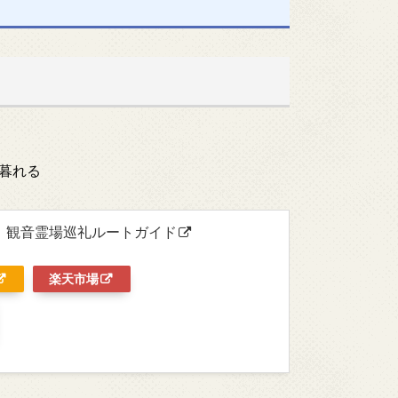
暮れる
 観音霊場巡礼ルートガイド
楽天市場