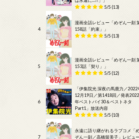
は永遠に…!!」」
5/5
(13)
漫画全話レビュー「めぞん一刻 
4
158話「約束」」
5/5
(13)
漫画全話レビュー「めぞん一刻 
5
153話「契り」」
5/5
(12)
「伊集院光 深夜の馬鹿力／2022
12月19日／第1418回／発表202
6
年ベストバイ30＆ベストネタ
Part1」放送内容
5/5
(10)
永遠に語り継がれるラブコメ「
7
ぞん一刻／高橋留美子」レビュ