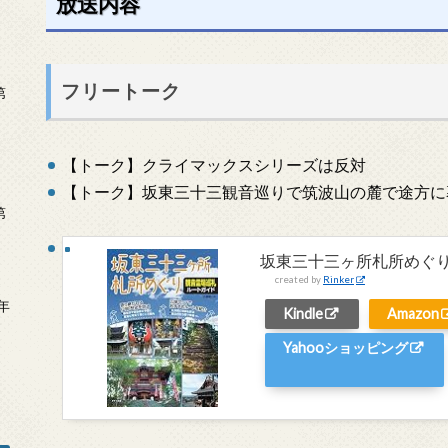
放送内容
フリートーク
第
【トーク】クライマックスシリーズは反対
【トーク】坂東三十三観音巡りで筑波山の麓で途方に
第
坂東三十三ヶ所札所めぐり
created by
Rinker
年
Kindle
Amazon
2
Yahooショッピング