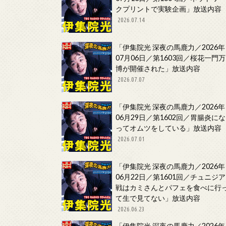
クプリントで実験企画」放送内容
2026.07.14
「伊集院光 深夜の馬鹿力／2026年
07月06日／第1603回／桜花一門万
博が開催された」放送内容
2026.07.07
「伊集院光 深夜の馬鹿力／2026年
06月29日／第1602回／胃腸炎にな
ってオムツをしている」放送内容
2026.07.01
「伊集院光 深夜の馬鹿力／2026年
06月22日／第1601回／チュニジア
戦はカミさんとパフェを食べに行
て生で見てない」放送内容
2026.06.23
「伊集院光 深夜の馬鹿力／2026年