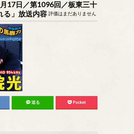
0月17日／第1096回／板東三十
れる」放送内容
評価はまだありません
送る
Pocket