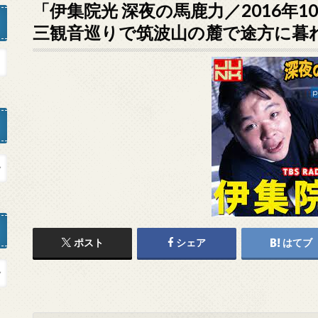
「伊集院光 深夜の馬鹿力／2016年1
三観音巡りで筑波山の麓で途方に暮
ポスト
シェア
はてブ