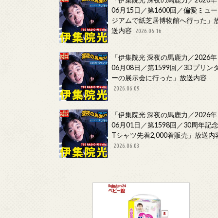
06月15日／第1600回／偏愛ミュー
ジアムで紙芝居博物館へ行った」
送内容
2026.06.16
「伊集院光 深夜の馬鹿力／2026年
06月08日／第1599回／3Dプリン
ーの展示会に行った」放送内容
2026.06.09
「伊集院光 深夜の馬鹿力／2026年
06月01日／第1598回／30周年記
Tシャツ先着2,000着販売」放送内
2026.06.03