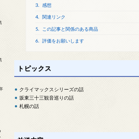
3.
感想
4.
関連リンク
第
5.
この記事と関係のある商品
6.
評価をお願いします
第
トピックス
年
クライマックスシリーズの話
2
坂東三十三観音巡りの話
札幌の話
め
ー