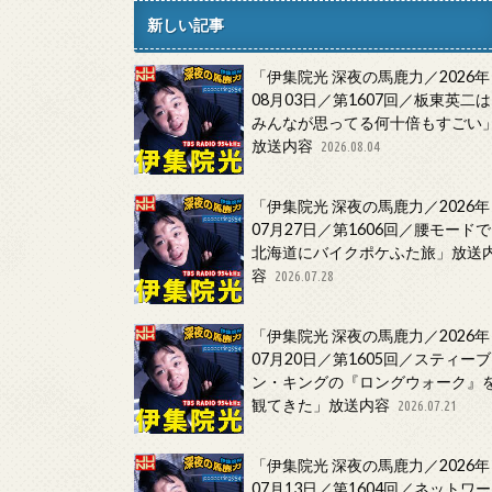
新しい記事
「伊集院光 深夜の馬鹿力／2026年
08月03日／第1607回／板東英二は
みんなが思ってる何十倍もすごい
放送内容
2026.08.04
「伊集院光 深夜の馬鹿力／2026年
07月27日／第1606回／腰モードで
北海道にバイクポケふた旅」放送
容
2026.07.28
「伊集院光 深夜の馬鹿力／2026年
07月20日／第1605回／スティーブ
ン・キングの『ロングウォーク』
観てきた」放送内容
2026.07.21
「伊集院光 深夜の馬鹿力／2026年
07月13日／第1604回／ネットワー