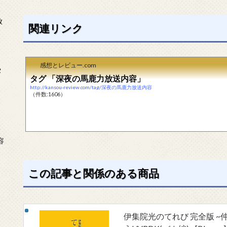
放
関連リンク
感想とレビュー.com
タ
タグ 「深夜の馬鹿力放送内容」
http://kansou-review.com/tag/深夜の馬鹿力放送内容
（件数:1606）
念
容
この記事と関係のある商品
伊集院光のてれび 完全版 