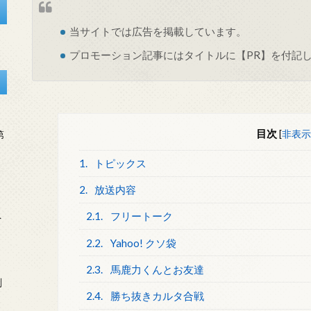
当サイトでは
広告
を掲載しています。
プロモーション記事にはタイトルに【PR】を付記
目次
[
非表示
第
1.
トピックス
2.
放送内容
2.1.
フリートーク
を
2.2.
Yahoo! クソ袋
2.3.
馬鹿力くんとお友達
刻
2.4.
勝ち抜きカルタ合戦