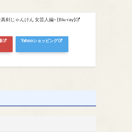
剣じゃんけん 女芸人編~ [Blu-ray]
場
Yahooショッピング