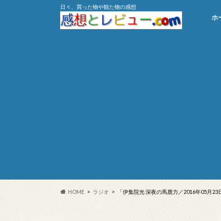
日々、買った物や観た物の感想
ホ
HOME
ラジオ
「伊集院光 深夜の馬鹿力／2016年05月