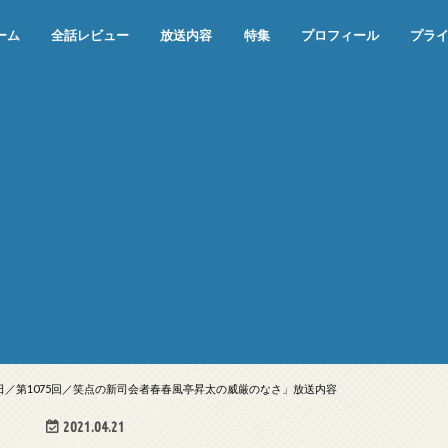
ーム
全話レビュー
放送内容
特集
プロフィール
プラ
めぞん一刻（漫画）
めぞん一刻（アニメ）
機動戦士ガンダム
ジョジョの奇妙な冒険 ダイヤモンド
寄生獣 セイの格率
この世の果てで恋を唄う少女YU-NO
この世の果てで恋を唄う少女YU-
江戸川乱歩の美女シリーズ＜中断＞
24 JAPAN＜中断＞
アメリカ横断ウルトラクイズ＜中断
稲垣早希のブログ旅＜中断＞
出川哲朗の充電させてもらえません
伊集院光 深夜の馬鹿力
ナインティナインのオールナイトニ
岡村隆史のオールナイトニッポン
ガンダム
めぞん一刻
バック・トゥ・ザ・フューチャー
は砕けない＜中断＞
NO（解説・考察）
＞
か？＜中断＞
ッポン
23日／第1075回／笑点の新司会者春春風亭昇太の威厳のなさ」放送内容
2021.04.21