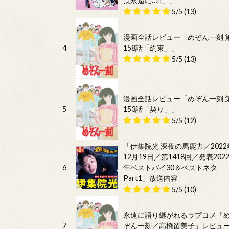
は永遠に…!!」」
5/5
(13)
漫画全話レビュー「めぞん一刻 
4
158話「約束」」
5/5
(13)
漫画全話レビュー「めぞん一刻 
5
153話「契り」」
5/5
(12)
「伊集院光 深夜の馬鹿力／2022
12月19日／第1418回／発表202
6
年ベストバイ30＆ベストネタ
Part1」放送内容
5/5
(10)
永遠に語り継がれるラブコメ「
7
ぞん一刻／高橋留美子」レビュ