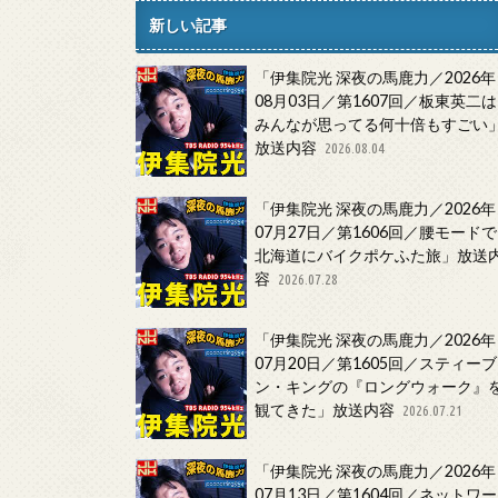
新しい記事
「伊集院光 深夜の馬鹿力／2026年
08月03日／第1607回／板東英二は
みんなが思ってる何十倍もすごい
放送内容
2026.08.04
「伊集院光 深夜の馬鹿力／2026年
07月27日／第1606回／腰モードで
北海道にバイクポケふた旅」放送
容
2026.07.28
「伊集院光 深夜の馬鹿力／2026年
07月20日／第1605回／スティーブ
ン・キングの『ロングウォーク』
観てきた」放送内容
2026.07.21
「伊集院光 深夜の馬鹿力／2026年
07月13日／第1604回／ネットワー