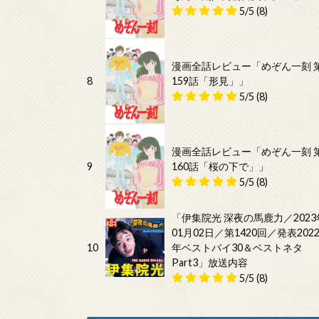
5/5
(8)
漫画全話レビュー「めぞん一刻 
8
159話「形見」」
5/5
(8)
漫画全話レビュー「めぞん一刻 
9
160話「桜の下で」」
5/5
(8)
「伊集院光 深夜の馬鹿力／2023
01月02日／第1420回／発表202
10
年ベストバイ30＆ベストネタ
Part3」放送内容
5/5
(8)