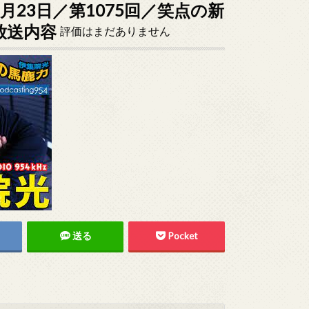
5月23日／第1075回／笑点の新
放送内容
評価はまだありません
送る
Pocket