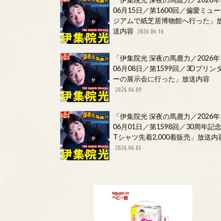
06月15日／第1600回／偏愛ミュー
ジアムで紙芝居博物館へ行った」
送内容
2026.06.16
「伊集院光 深夜の馬鹿力／2026年
06月08日／第1599回／3Dプリン
ーの展示会に行った」放送内容
2026.06.09
「伊集院光 深夜の馬鹿力／2026年
06月01日／第1598回／30周年記
Tシャツ先着2,000着販売」放送内
2026.06.03