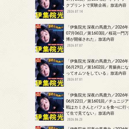
クプリントで実験企画」放送内容
2026.07.14
「伊集院光 深夜の馬鹿力／2026年
07月06日／第1603回／桜花一門万
博が開催された」放送内容
2026.07.07
「伊集院光 深夜の馬鹿力／2026年
06月29日／第1602回／胃腸炎にな
ってオムツをしている」放送内容
2026.07.01
「伊集院光 深夜の馬鹿力／2026年
06月22日／第1601回／チュニジア
戦はカミさんとパフェを食べに行
て生で見てない」放送内容
2026.06.23
「伊集院光 深夜の馬鹿力／2026年