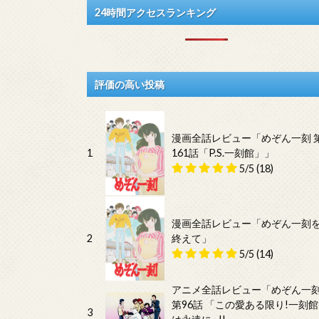
24時間アクセスランキング
評価の高い投稿
漫画全話レビュー「めぞん一刻 
1
161話「P.S.一刻館」」
5/5
(18)
漫画全話レビュー「めぞん一刻
2
終えて」
5/5
(14)
アニメ全話レビュー「めぞん一
第96話 「この愛ある限り!一刻館
3