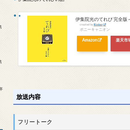
伊集院光のてれび 完全版 ~真
created by
Rinker
第
ポニーキャニオン
Amazon
楽天市
第
年
2
放送内容
フリートーク