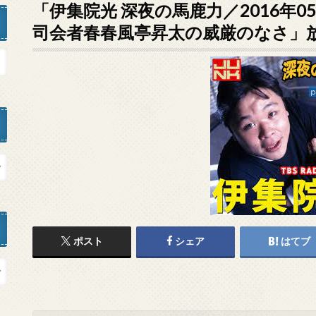
「伊集院光 深夜の馬鹿力／2016年0
司会者春春風亭昇太の威厳のなさ」
ポスト
シェア
はてブ