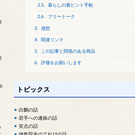
2.5.
暮らしの裏ヒント手帖
2.6.
フリートーク
第
3.
感想
4.
関連リンク
5.
この記事と関係のある商品
第
6.
評価をお願いします
年
トピックス
2
白鵬の話
若手への連絡の話
笑点の話
め
ー
伊集院光のてれびの話