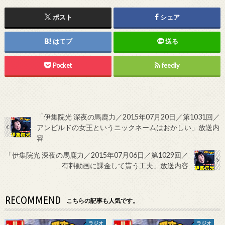
ポスト
シェア
はてブ
送る
Pocket
feedly
「伊集院光 深夜の馬鹿力／2015年07月20日／第1031回／
アンビルドの女王というニックネームはおかしい」放送内
容
「伊集院光 深夜の馬鹿力／2015年07月06日／第1029回／
有料動画に課金して貰う工夫」放送内容
RECOMMEND
こちらの記事も人気です。
ラジオ
ラジオ