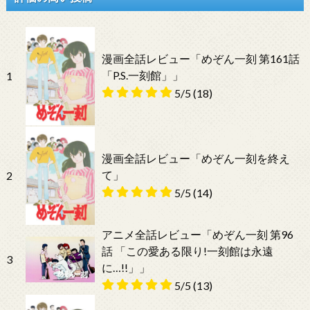
漫画全話レビュー「めぞん一刻 第161話
「P.S.一刻館」」
1
5/5
(18)
漫画全話レビュー「めぞん一刻を終え
て」
2
5/5
(14)
アニメ全話レビュー「めぞん一刻 第96
話 「この愛ある限り!一刻館は永遠
3
に…!!」」
5/5
(13)