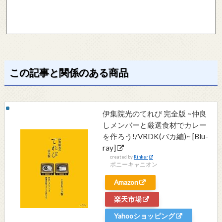
この記事と関係のある商品
伊集院光のてれび 完全版 ~仲良
しメンバーと厳選食材でカレー
を作ろう!/VRDK(バカ編)~ [Blu-
ray]
created by
Rinker
ポニーキャニオン
Amazon
楽天市場
Yahooショッピング