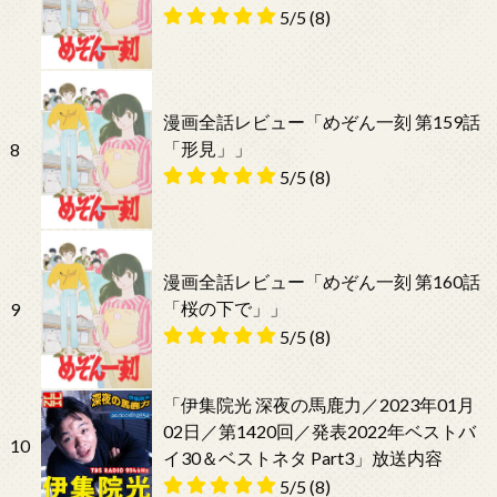
5/5
(8)
漫画全話レビュー「めぞん一刻 第159話
「形見」」
8
5/5
(8)
漫画全話レビュー「めぞん一刻 第160話
「桜の下で」」
9
5/5
(8)
「伊集院光 深夜の馬鹿力／2023年01月
02日／第1420回／発表2022年ベストバ
10
イ30＆ベストネタ Part3」放送内容
5/5
(8)