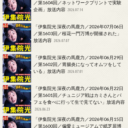
／第1604回／ネットワークプリントで実験
企画」放送内容
2026.07.14
「伊集院光 深夜の馬鹿力／2026年07月06日
／第1603回／桜花一門万博が開催された」
放送内容
2026.07.07
「伊集院光 深夜の馬鹿力／2026年06月29日
／第1602回／胃腸炎になってオムツをして
いる」放送内容
2026.07.01
「伊集院光 深夜の馬鹿力／2026年06月22日
／第1601回／チュニジア戦はカミさんとパ
フェを食べに行って生で見てない」放送内容
2026.06.23
「伊集院光 深夜の馬鹿力／2026年06月15日
／第1600回／偏愛ミュージアムで紙芝居博