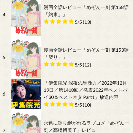
漫画全話レビュー「めぞん一刻 第158話
「約束」」
4
5/5
(13)
漫画全話レビュー「めぞん一刻 第153話
「契り」」
5
5/5
(12)
「伊集院光 深夜の馬鹿力／2022年12月
19日／第1418回／発表2022年ベストバ
6
イ30＆ベストネタ Part1」放送内容
5/5
(10)
永遠に語り継がれるラブコメ「めぞん一
刻／高橋留美子」レビュー
7