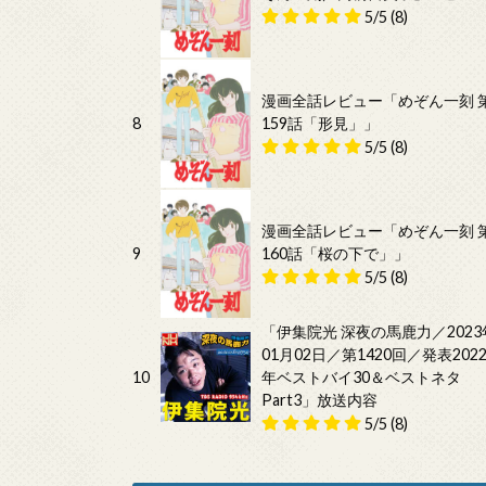
5/5
(8)
漫画全話レビュー「めぞん一刻 
8
159話「形見」」
5/5
(8)
漫画全話レビュー「めぞん一刻 
9
160話「桜の下で」」
5/5
(8)
「伊集院光 深夜の馬鹿力／2023
01月02日／第1420回／発表202
10
年ベストバイ30＆ベストネタ
Part3」放送内容
5/5
(8)