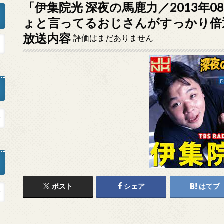
「伊集院光 深夜の馬鹿力／2013年0
ょと言ってるおじさんがすっかり倍
放送内容
評価はまだありません
ポスト
シェア
はてブ