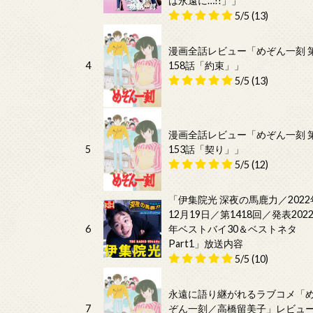
は永遠に…!!」」
5/5
(13)
漫画全話レビュー「めぞん一刻 
4
158話「約束」」
5/5
(13)
漫画全話レビュー「めぞん一刻 
5
153話「契り」」
5/5
(12)
「伊集院光 深夜の馬鹿力／2022
12月19日／第1418回／発表202
6
年ベストバイ30＆ベストネタ
Part1」放送内容
5/5
(10)
永遠に語り継がれるラブコメ「
7
ぞん一刻／高橋留美子」レビュ