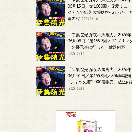
06月15日／第1600回／偏愛ミュー
ジアムで紙芝居博物館へ行った」
送内容
2026.06.16
「伊集院光 深夜の馬鹿力／2026年
06月08日／第1599回／3Dプリン
ーの展示会に行った」放送内容
2026.06.09
「伊集院光 深夜の馬鹿力／2026年
06月01日／第1598回／30周年記
Tシャツ先着2,000着販売」放送内
2026.06.03