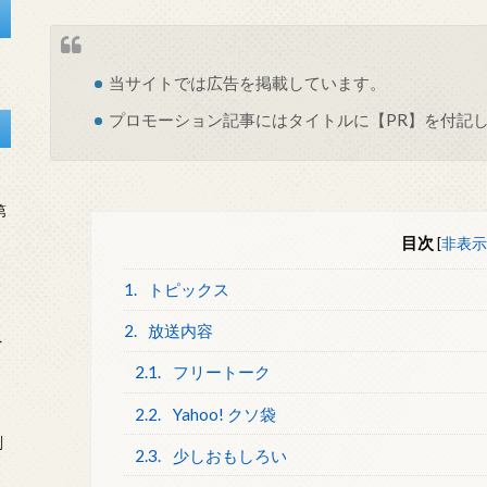
当サイトでは
広告
を掲載しています。
プロモーション記事にはタイトルに【PR】を付記
第
目次
[
非表示
1.
トピックス
2.
放送内容
を
2.1.
フリートーク
2.2.
Yahoo! クソ袋
刻
2.3.
少しおもしろい