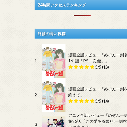
24時間アクセスランキング
評価の高い投稿
漫画全話レビュー「めぞん一刻 
1
161話「P.S.一刻館」」
5/5
(18)
漫画全話レビュー「めぞん一刻
2
終えて」
5/5
(14)
アニメ全話レビュー「めぞん一
第96話 「この愛ある限り!一刻館
3