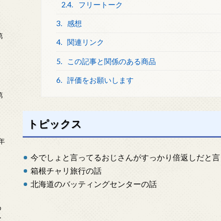
2.4.
フリートーク
3.
感想
第
4.
関連リンク
5.
この記事と関係のある商品
6.
評価をお願いします
第
トピックス
年
2
今でしょと言ってるおじさんがすっかり倍返しだと言
箱根チャリ旅行の話
北海道のバッティングセンターの話
め
ー