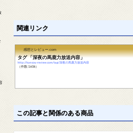
放
関連リンク
タ
感想とレビュー.com
タグ 「深夜の馬鹿力放送内容」
http://kansou-review.com/tag/深夜の馬鹿力放送内容
（件数:1606）
念
容
この記事と関係のある商品