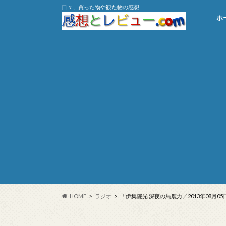
日々、買った物や観た物の感想
ホ
HOME
ラジオ
「伊集院光 深夜の馬鹿力／2013年08月