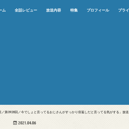
ーム
全話レビュー
放送内容
特集
プロフィール
プラ
めぞん一刻（漫画）
めぞん一刻（アニメ）
機動戦士ガンダム
ジョジョの奇妙な冒険 ダイヤモンド
寄生獣 セイの格率
この世の果てで恋を唄う少女YU-NO
この世の果てで恋を唄う少女YU-
江戸川乱歩の美女シリーズ＜中断＞
24 JAPAN＜中断＞
アメリカ横断ウルトラクイズ＜中断
稲垣早希のブログ旅＜中断＞
出川哲朗の充電させてもらえません
伊集院光 深夜の馬鹿力
ナインティナインのオールナイトニ
岡村隆史のオールナイトニッポン
ガンダム
めぞん一刻
バック・トゥ・ザ・フューチャー
は砕けない＜中断＞
NO（解説・考察）
＞
か？＜中断＞
ッポン
05日／第0928回／今でしょと言ってるおじさんがすっかり倍返しだと言ってる気がする」放
2021.04.06