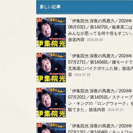
新しい記事
「伊集院光 深夜の馬鹿力／2026年
08月03日／第1607回／板東英二は
みんなが思ってる何十倍もすごい
放送内容
2026.08.04
「伊集院光 深夜の馬鹿力／2026年
07月27日／第1606回／腰モードで
北海道にバイクポケふた旅」放送
容
2026.07.28
「伊集院光 深夜の馬鹿力／2026年
07月20日／第1605回／スティーブ
ン・キングの『ロングウォーク』
観てきた」放送内容
2026.07.21
「伊集院光 深夜の馬鹿力／2026年
07月13日／第1604回／ネットワー