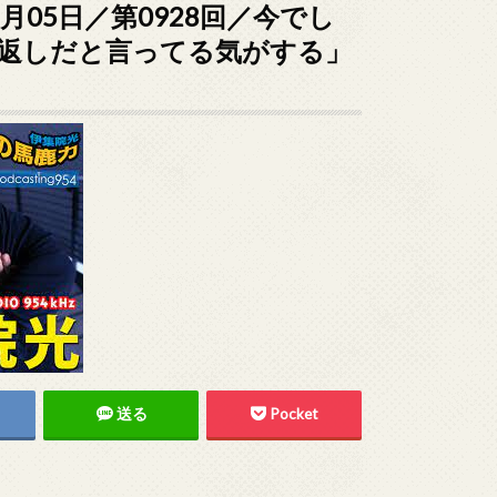
8月05日／第0928回／今でし
返しだと言ってる気がする」
送る
Pocket