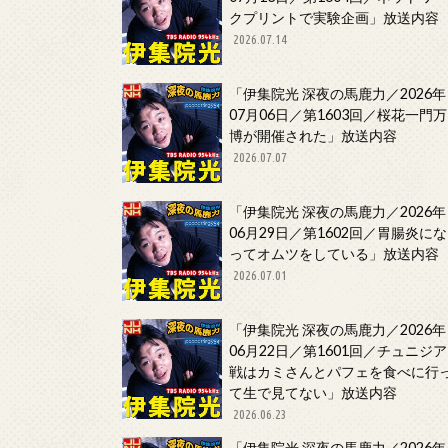
クプリントで実験企画」放送内容
2026.07.14
「伊集院光 深夜の馬鹿力／2026年
07月06日／第1603回／桜花一門万
博が開催された」放送内容
2026.07.07
「伊集院光 深夜の馬鹿力／2026年
06月29日／第1602回／胃腸炎にな
ってオムツをしている」放送内容
2026.07.01
「伊集院光 深夜の馬鹿力／2026年
06月22日／第1601回／チュニジア
戦はカミさんとパフェを食べに行
て生で見てない」放送内容
2026.06.23
「伊集院光 深夜の馬鹿力／2026年