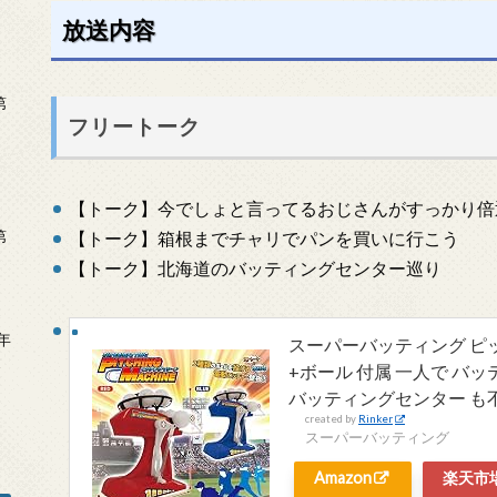
放送内容
第
フリートーク
【トーク】今でしょと言ってるおじさんがすっかり倍
第
【トーク】箱根までチャリでパンを買いに行こう
【トーク】北海道のバッティングセンター巡り
年
スーパーバッティング ピ
2
+ボール 付属 一人で バ
バッティングセンター も
created by
Rinker
スーパーバッティング
Amazon
楽天市