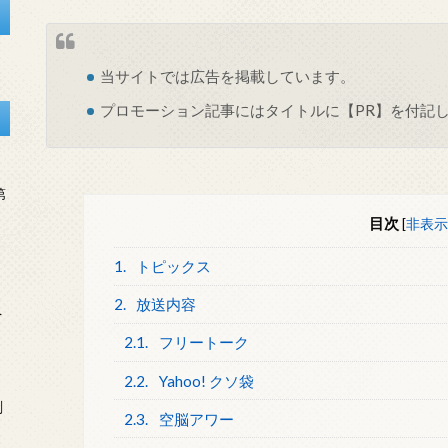
当サイトでは
広告
を掲載しています。
プロモーション記事にはタイトルに【PR】を付記
第
目次
[
非表示
1.
トピックス
2.
放送内容
を
2.1.
フリートーク
2.2.
Yahoo! クソ袋
刻
2.3.
空脳アワー