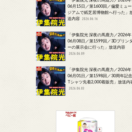
06月15日／第1600回／偏愛ミュー
ジアムで紙芝居博物館へ行った」
送内容
2026.06.16
「伊集院光 深夜の馬鹿力／2026年
06月08日／第1599回／3Dプリン
ーの展示会に行った」放送内容
2026.06.09
「伊集院光 深夜の馬鹿力／2026年
06月01日／第1598回／30周年記
Tシャツ先着2,000着販売」放送内
2026.06.03