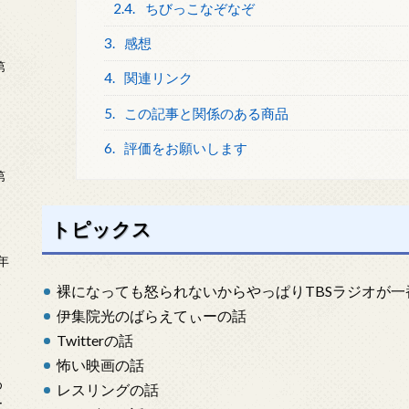
2.4.
ちびっこなぞなぞ
3.
感想
第
4.
関連リンク
5.
この記事と関係のある商品
6.
評価をお願いします
第
トピックス
年
2
裸になっても怒られないからやっぱりTBSラジオが一
伊集院光のばらえてぃーの話
Twitterの話
怖い映画の話
め
レスリングの話
ー