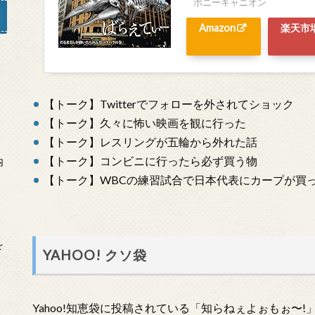
ポニーキャニオン
Amazon
楽天市
」
【トーク】Twitterでフォローを外されてショック
【トーク】久々に怖い映画を観に行った
【トーク】レスリングが五輪から外れた話
【トーク】コンビニに行ったら必ず買う物
内
【トーク】WBCの練習試合で日本代表にカープが買
を
YAHOO! クソ袋
Yahoo!知恵袋に投稿されている「知らねぇよぉもぉ〜