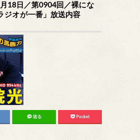
2月18日／第0904回／裸にな
ラジオが一番」放送内容
送る
Pocket