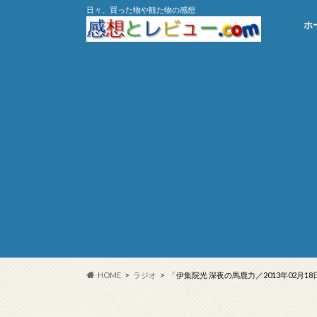
日々、買った物や観た物の感想
ホ
HOME
ラジオ
「伊集院光 深夜の馬鹿力／2013年02月