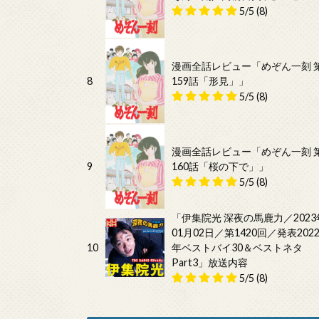
5/5
(8)
漫画全話レビュー「めぞん一刻 
8
159話「形見」」
5/5
(8)
漫画全話レビュー「めぞん一刻 
9
160話「桜の下で」」
5/5
(8)
「伊集院光 深夜の馬鹿力／2023
01月02日／第1420回／発表202
10
年ベストバイ30＆ベストネタ
Part3」放送内容
5/5
(8)