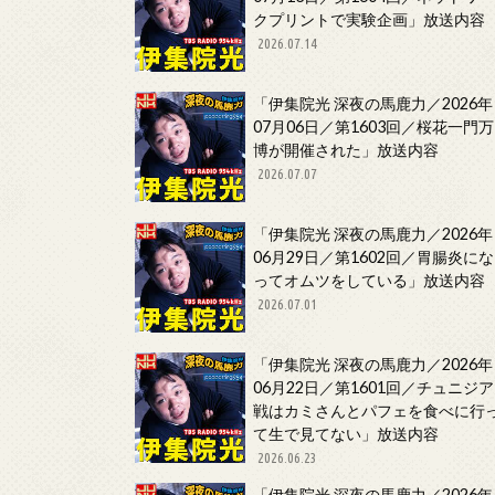
クプリントで実験企画」放送内容
2026.07.14
「伊集院光 深夜の馬鹿力／2026年
07月06日／第1603回／桜花一門万
博が開催された」放送内容
2026.07.07
「伊集院光 深夜の馬鹿力／2026年
06月29日／第1602回／胃腸炎にな
ってオムツをしている」放送内容
2026.07.01
「伊集院光 深夜の馬鹿力／2026年
06月22日／第1601回／チュニジア
戦はカミさんとパフェを食べに行
て生で見てない」放送内容
2026.06.23
「伊集院光 深夜の馬鹿力／2026年