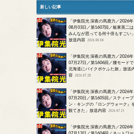
新しい記事
「伊集院光 深夜の馬鹿力／2026年
08月03日／第1607回／板東英二は
みんなが思ってる何十倍もすごい
放送内容
2026.08.04
「伊集院光 深夜の馬鹿力／2026年
07月27日／第1606回／腰モードで
北海道にバイクポケふた旅」放送
容
2026.07.28
「伊集院光 深夜の馬鹿力／2026年
07月20日／第1605回／スティーブ
ン・キングの『ロングウォーク』
観てきた」放送内容
2026.07.21
「伊集院光 深夜の馬鹿力／2026年
07月13日／第1604回／ネットワー