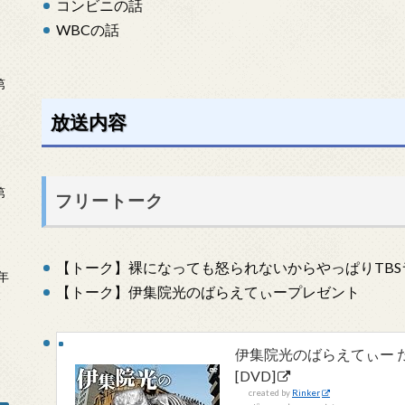
コンビニの話
WBCの話
第
放送内容
第
フリートーク
【トーク】裸になっても怒られないからやっぱりTBS
年
【トーク】伊集院光のばらえてぃープレゼント
2
伊集院光のばらえてぃー 
[DVD]
created by
Rinker