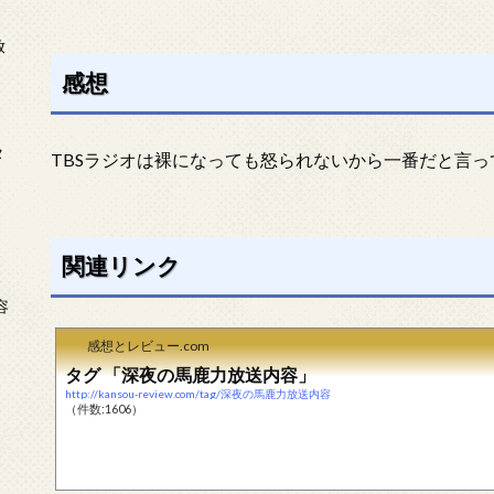
放
感想
タ
TBSラジオは裸になっても怒られないから一番だと言っ
関連リンク
念
容
感想とレビュー.com
タグ 「深夜の馬鹿力放送内容」
http://kansou-review.com/tag/深夜の馬鹿力放送内容
（件数:1606）