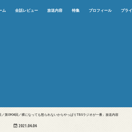
ーム
全話レビュー
放送内容
特集
プロフィール
プラ
めぞん一刻（漫画）
めぞん一刻（アニメ）
機動戦士ガンダム
ジョジョの奇妙な冒険 ダイヤモンド
寄生獣 セイの格率
この世の果てで恋を唄う少女YU-NO
この世の果てで恋を唄う少女YU-
江戸川乱歩の美女シリーズ＜中断＞
24 JAPAN＜中断＞
アメリカ横断ウルトラクイズ＜中断
稲垣早希のブログ旅＜中断＞
出川哲朗の充電させてもらえません
伊集院光 深夜の馬鹿力
ナインティナインのオールナイトニ
岡村隆史のオールナイトニッポン
ガンダム
めぞん一刻
バック・トゥ・ザ・フューチャー
は砕けない＜中断＞
NO（解説・考察）
＞
か？＜中断＞
ッポン
18日／第0904回／裸になっても怒られないからやっぱりTBSラジオが一番」放送内容
2021.04.04