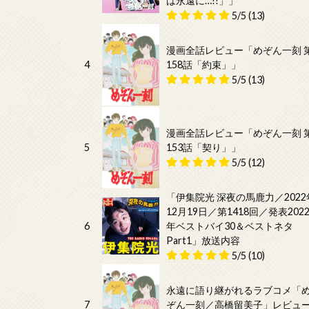
は永遠に…!!」」
5/5
(13)
漫画全話レビュー「めぞん一刻 
4
158話「約束」」
5/5
(13)
漫画全話レビュー「めぞん一刻 
5
153話「契り」」
5/5
(12)
「伊集院光 深夜の馬鹿力／2022
12月19日／第1418回／発表202
6
年ベストバイ30＆ベストネタ
Part1」放送内容
5/5
(10)
永遠に語り継がれるラブコメ「
7
ぞん一刻／高橋留美子」レビュ