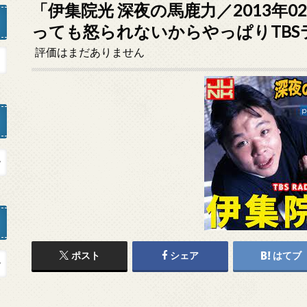
「伊集院光 深夜の馬鹿力／2013年0
っても怒られないからやっぱりTBS
評価はまだありません
ポスト
シェア
はてブ