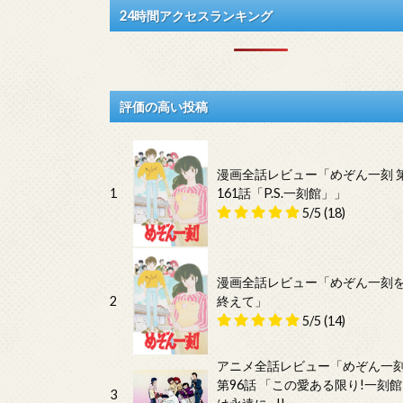
24時間アクセスランキング
評価の高い投稿
漫画全話レビュー「めぞん一刻 
1
161話「P.S.一刻館」」
5/5
(18)
漫画全話レビュー「めぞん一刻
2
終えて」
5/5
(14)
アニメ全話レビュー「めぞん一
第96話 「この愛ある限り!一刻館
3