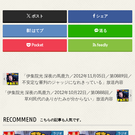
ポスト
シェア
はてブ
送る
Pocket
feedly
「伊集院光 深夜の馬鹿力／2012年11月05日／第0889回／
不安定な審判のジャッジになれきっている」放送内容
「伊集院光 深夜の馬鹿力／2012年10月22日／第0888回／
草刈民代のありがたみが分からない」放送内容
RECOMMEND
こちらの記事も人気です。
ラジオ
ラジオ