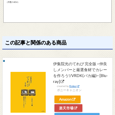
（件数:1606）
この記事と関係のある商品
伊集院光のてれび 完全版 ~仲良
しメンバーと厳選食材でカレー
を作ろう!/VRDK(バカ編)~ [Blu-
ray]
created by
Rinker
ポニーキャニオン
Amazon
楽天市場