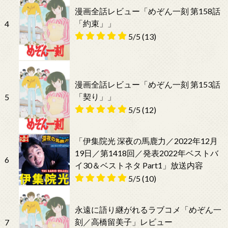
漫画全話レビュー「めぞん一刻 第158話
「約束」」
4
5/5
(13)
漫画全話レビュー「めぞん一刻 第153話
「契り」」
5
5/5
(12)
「伊集院光 深夜の馬鹿力／2022年12月
19日／第1418回／発表2022年ベストバ
6
イ30＆ベストネタ Part1」放送内容
5/5
(10)
永遠に語り継がれるラブコメ「めぞん一
刻／高橋留美子」レビュー
7