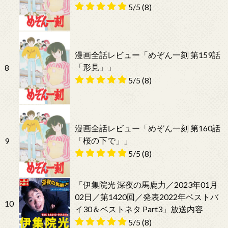
5/5
(8)
漫画全話レビュー「めぞん一刻 第159話
「形見」」
8
5/5
(8)
漫画全話レビュー「めぞん一刻 第160話
「桜の下で」」
9
5/5
(8)
「伊集院光 深夜の馬鹿力／2023年01月
02日／第1420回／発表2022年ベストバ
10
イ30＆ベストネタ Part3」放送内容
5/5
(8)