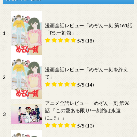
漫画全話レビュー「めぞん一刻 第161話
「P.S.一刻館」」
1
5/5
(18)
漫画全話レビュー「めぞん一刻を終え
て」
2
5/5
(14)
アニメ全話レビュー「めぞん一刻 第96
話 「この愛ある限り!一刻館は永遠
3
に…!!」」
5/5
(13)