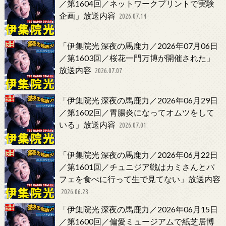
／第1604回／ネットワークプリントで実験
企画」放送内容
2026.07.14
「伊集院光 深夜の馬鹿力／2026年07月06日
／第1603回／桜花一門万博が開催された」
放送内容
2026.07.07
「伊集院光 深夜の馬鹿力／2026年06月29日
／第1602回／胃腸炎になってオムツをして
いる」放送内容
2026.07.01
「伊集院光 深夜の馬鹿力／2026年06月22日
／第1601回／チュニジア戦はカミさんとパ
フェを食べに行って生で見てない」放送内容
2026.06.23
「伊集院光 深夜の馬鹿力／2026年06月15日
／第1600回／偏愛ミュージアムで紙芝居博