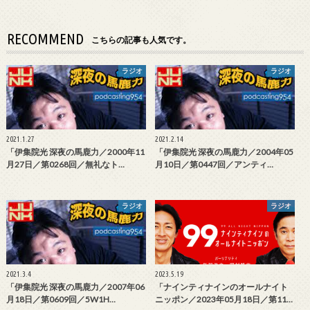
RECOMMEND
こちらの記事も人気です。
ラジオ
ラジオ
2021.1.27
2021.2.14
「伊集院光 深夜の馬鹿力／2000年11
「伊集院光 深夜の馬鹿力／2004年05
月27日／第0268回／無礼なト…
月10日／第0447回／アンティ…
ラジオ
ラジオ
2021.3.4
2023.5.19
「伊集院光 深夜の馬鹿力／2007年06
「ナインティナインのオールナイト
月18日／第0609回／5W1H…
ニッポン／2023年05月18日／第11…