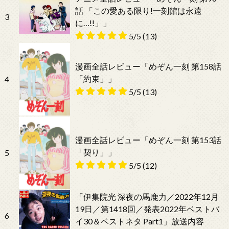
話 「この愛ある限り!一刻館は永遠
3
に…!!」」
5/5
(13)
漫画全話レビュー「めぞん一刻 第158話
「約束」」
4
5/5
(13)
漫画全話レビュー「めぞん一刻 第153話
「契り」」
5
5/5
(12)
「伊集院光 深夜の馬鹿力／2022年12月
19日／第1418回／発表2022年ベストバ
6
イ30＆ベストネタ Part1」放送内容