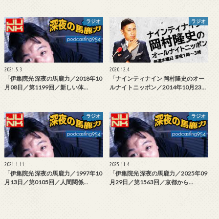
ラジオ
ラジオ
2021.5.3
2020.12.4
「伊集院光 深夜の馬鹿力／2018年10
「ナインティナイン 岡村隆史のオー
月08日／第1199回／新しい体…
ルナイトニッポン／2014年10月23…
ラジオ
ラジオ
2021.1.11
2025.11.4
「伊集院光 深夜の馬鹿力／1997年10
「伊集院光 深夜の馬鹿力／2025年09
月13日／第0105回／人間関係…
月29日／第1563回／京都から…