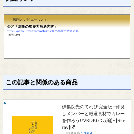
感想とレビュー.com
タグ 「深夜の馬鹿力放送内容」
http://kansou-review.com/tag/深夜の馬鹿力放送内容
（件数:1606）
この記事と関係のある商品
伊集院光のてれび 完全版 ~仲良
しメンバーと厳選食材でカレー
を作ろう!/VRDK(バカ編)~ [Blu-
ray]
created by
Rinker