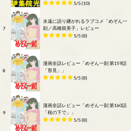
5/5
(10)
永遠に語り継がれるラブコメ「めぞん一
刻／高橋留美子」レビュー
7
5/5
(8)
漫画全話レビュー「めぞん一刻 第159話
「形見」」
8
5/5
(8)
漫画全話レビュー「めぞん一刻 第160話
「桜の下で」」
9
5/5
(8)