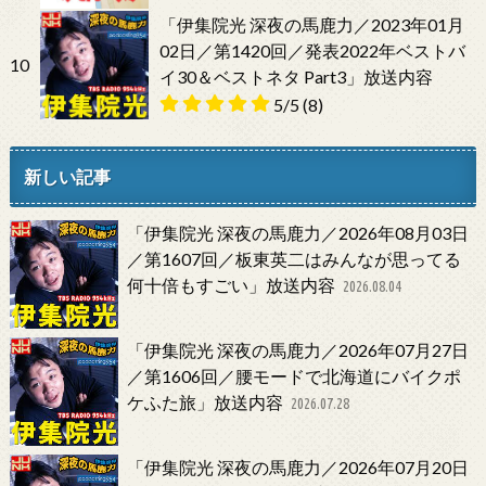
「伊集院光 深夜の馬鹿力／2023年01月
02日／第1420回／発表2022年ベストバ
10
イ30＆ベストネタ Part3」放送内容
5/5
(8)
新しい記事
「伊集院光 深夜の馬鹿力／2026年08月03日
／第1607回／板東英二はみんなが思ってる
何十倍もすごい」放送内容
2026.08.04
「伊集院光 深夜の馬鹿力／2026年07月27日
／第1606回／腰モードで北海道にバイクポ
ケふた旅」放送内容
2026.07.28
「伊集院光 深夜の馬鹿力／2026年07月20日