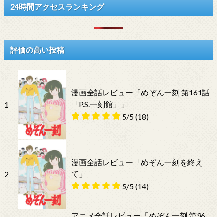
24時間アクセスランキング
評価の高い投稿
漫画全話レビュー「めぞん一刻 第161話
「P.S.一刻館」」
1
5/5
(18)
漫画全話レビュー「めぞん一刻を終え
て」
2
5/5
(14)
アニメ全話レビュー「めぞん一刻 第96