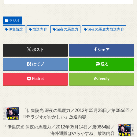
記メールサーバーをお使いで、こちらから返信がない場合、他のメールサーバー、メール
アドレスから連絡をお願いします。 レビュー依頼
ラジオ
伊集院光
放送内容
深夜の馬鹿力
深夜の馬鹿力放送内容
ポスト
シェア
はてブ
送る
Pocket
feedly
「伊集院光 深夜の馬鹿力／2012年05月28日／第0866回／
TBSラジオがおかしい」放送内容
「伊集院光 深夜の馬鹿力／2012年05月14日／第0864回／
海外通販はやらかすね」放送内容