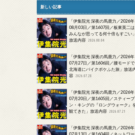
新しい記事
「伊集院光 深夜の馬鹿力／2026年
08月03日／第1607回／板東英二は
みんなが思ってる何十倍もすごい
放送内容
2026.08.04
「伊集院光 深夜の馬鹿力／2026年
07月27日／第1606回／腰モードで
北海道にバイクポケふた旅」放送
容
2026.07.28
「伊集院光 深夜の馬鹿力／2026年
07月20日／第1605回／スティーブ
ン・キングの『ロングウォーク』
観てきた」放送内容
2026.07.21
「伊集院光 深夜の馬鹿力／2026年
07月13日／第1604回／ネットワー