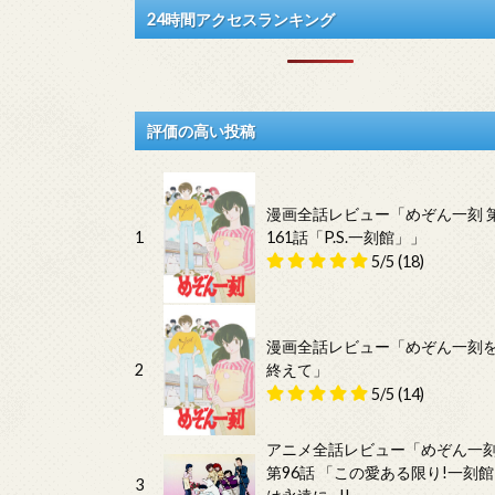
24時間アクセスランキング
評価の高い投稿
漫画全話レビュー「めぞん一刻 
1
161話「P.S.一刻館」」
5/5
(18)
漫画全話レビュー「めぞん一刻
2
終えて」
5/5
(14)
アニメ全話レビュー「めぞん一
第96話 「この愛ある限り!一刻館
3