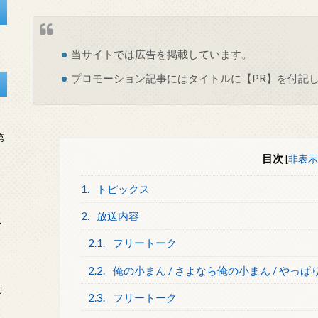
当サイトでは
広告
を掲載しています。
プロモーション記事にはタイトルに【PR】を付記
第
目次
[
非表示
1.
トピックス
2.
放送内容
を
2.1.
フリートーク
2.2.
俺の小まん / さよなら俺の小まん / やっ
刻
2.3.
フリートーク