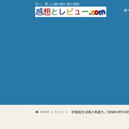
日々、買った物や観た物の感想
ホ
HOME
ラジオ
「伊集院光 深夜の馬鹿力／2006年09月