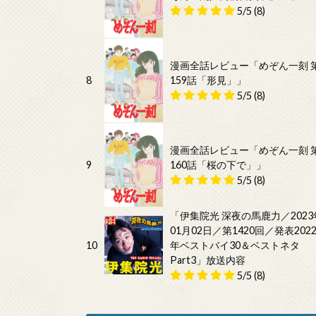
5/5
(8)
漫画全話レビュー「めぞん一刻 
8
159話「形見」」
5/5
(8)
漫画全話レビュー「めぞん一刻 
9
160話「桜の下で」」
5/5
(8)
「伊集院光 深夜の馬鹿力／2023
01月02日／第1420回／発表202
10
年ベストバイ30＆ベストネタ
Part3」放送内容
5/5
(8)