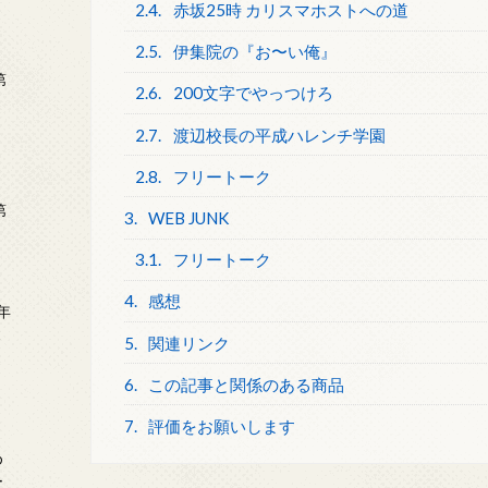
2.4.
赤坂25時 カリスマホストへの道
2.5.
伊集院の『お〜い俺』
第
2.6.
200文字でやっつけろ
2.7.
渡辺校長の平成ハレンチ学園
2.8.
フリートーク
第
3.
WEB JUNK
3.1.
フリートーク
4.
感想
年
2
5.
関連リンク
6.
この記事と関係のある商品
7.
評価をお願いします
め
ー