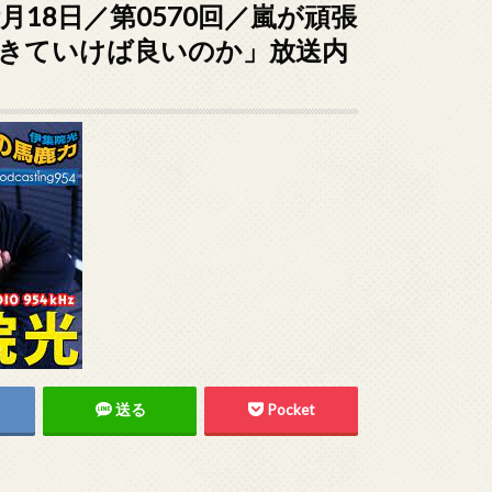
9月18日／第0570回／嵐が頑張
きていけば良いのか」放送内
送る
Pocket