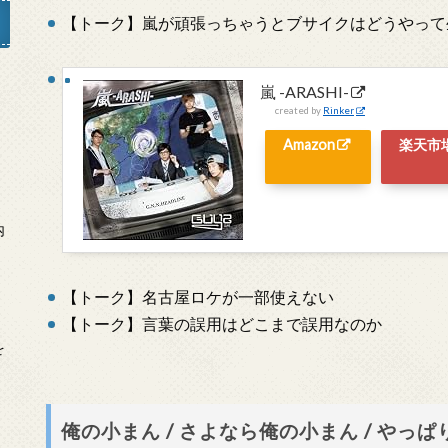
【トーク】嵐が頑張っちゃうとブサイクはどうやって
嵐 -ARASHI-
」
created by
Rinker
Amazon
楽天市
内
【トーク】名古屋ロケが一部使えない
【トーク】言葉の誤用はどこまで誤用なのか
を
俺の小まん / さよなら俺の小まん / やっ