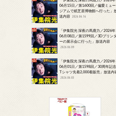
06月15日／第1600回／偏愛ミュー
ジアムで紙芝居博物館へ行った」
送内容
2026.06.16
「伊集院光 深夜の馬鹿力／2026年
06月08日／第1599回／3Dプリン
ーの展示会に行った」放送内容
2026.06.09
「伊集院光 深夜の馬鹿力／2026年
06月01日／第1598回／30周年記
Tシャツ先着2,000着販売」放送内
2026.06.03