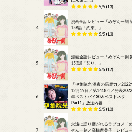
は永遠に…!!」」
5/5
(13)
漫画全話レビュー「めぞん一刻 
4
158話「約束」」
5/5
(13)
漫画全話レビュー「めぞん一刻 
5
153話「契り」」
5/5
(12)
「伊集院光 深夜の馬鹿力／2022
12月19日／第1418回／発表202
6
年ベストバイ30＆ベストネタ
Part1」放送内容
5/5
(10)
永遠に語り継がれるラブコメ「
7
ぞん一刻／高橋留美子」レビュ