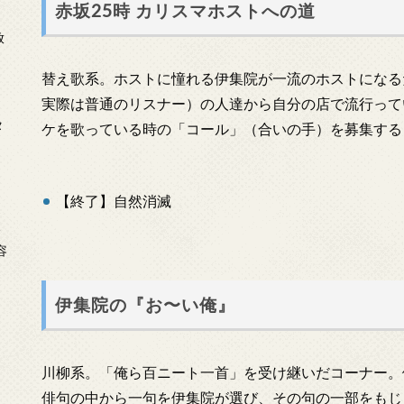
赤坂25時 カリスマホストへの道
放
替え歌系。ホストに憧れる伊集院が一流のホストになる
実際は普通のリスナー）の人達から自分の店で流行って
タ
ケを歌っている時の「コール」（合いの手）を募集する
【終了】自然消滅
念
容
伊集院の『お〜い俺』
川柳系。「俺ら百ニート一首」を受け継いだコーナー。
俳句の中から一句を伊集院が選び、その句の一部をもじ