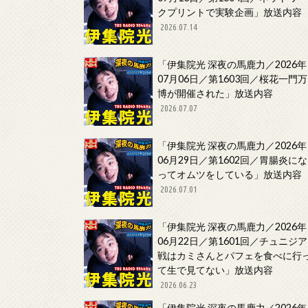
クプリントで実験企画」放送内容
2026.07.14
「伊集院光 深夜の馬鹿力／2026年
07月06日／第1603回／桜花一門万
博が開催された」放送内容
2026.07.07
「伊集院光 深夜の馬鹿力／2026年
06月29日／第1602回／胃腸炎にな
ってオムツをしている」放送内容
2026.07.01
「伊集院光 深夜の馬鹿力／2026年
06月22日／第1601回／チュニジア
戦はカミさんとパフェを食べに行
て生で見てない」放送内容
2026.06.23
「伊集院光 深夜の馬鹿力／2026年