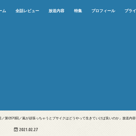
ーム
全話レビュー
放送内容
特集
プロフィール
プラ
めぞん一刻（漫画）
めぞん一刻（アニメ）
機動戦士ガンダム
ジョジョの奇妙な冒険 ダイヤモンド
寄生獣 セイの格率
この世の果てで恋を唄う少女YU-NO
この世の果てで恋を唄う少女YU-
江戸川乱歩の美女シリーズ＜中断＞
24 JAPAN＜中断＞
アメリカ横断ウルトラクイズ＜中断
稲垣早希のブログ旅＜中断＞
出川哲朗の充電させてもらえません
伊集院光 深夜の馬鹿力
ナインティナインのオールナイトニ
岡村隆史のオールナイトニッポン
ガンダム
めぞん一刻
バック・トゥ・ザ・フューチャー
は砕けない＜中断＞
NO（解説・考察）
＞
か？＜中断＞
ッポン
18日／第0570回／嵐が頑張っちゃうとブサイクはどうやって生きていけば良いのか」放送内容
2021.02.27