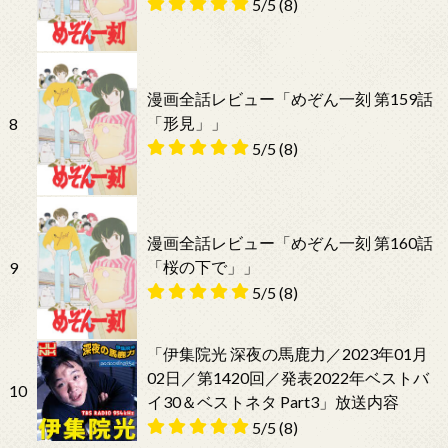
5/5
(8)
漫画全話レビュー「めぞん一刻 第159話
「形見」」
8
5/5
(8)
漫画全話レビュー「めぞん一刻 第160話
「桜の下で」」
9
5/5
(8)
「伊集院光 深夜の馬鹿力／2023年01月
02日／第1420回／発表2022年ベストバ
10
イ30＆ベストネタ Part3」放送内容
5/5
(8)