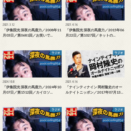
2021.3.12
2021.4.16
「伊集院光 深夜の馬鹿力／2008年11
「伊集院光 深夜の馬鹿力／2015年06
月03日／第0681回／お笑いで…
月22日／第1027回／ネットの…
ラジオ
ラジオ
2024.10.8
2021.4.16
「伊集院光 深夜の馬鹿力／2024年10
「ナインティナイン 岡村隆史のオー
月07日／第1512回／カイロソ…
ルナイトニッポン／2017年07月13…
ラジオ
ラジオ