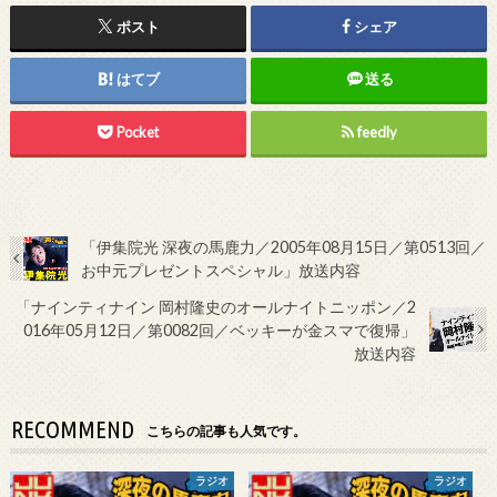
ポスト
シェア
はてブ
送る
Pocket
feedly
「伊集院光 深夜の馬鹿力／2005年08月15日／第0513回／
お中元プレゼントスペシャル」放送内容
「ナインティナイン 岡村隆史のオールナイトニッポン／2
016年05月12日／第0082回／ベッキーが金スマで復帰」
放送内容
RECOMMEND
こちらの記事も人気です。
ラジオ
ラジオ