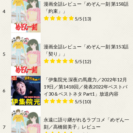
漫画全話レビュー「めぞん一刻 第158話
「約束」」
4
5/5
(13)
漫画全話レビュー「めぞん一刻 第153話
「契り」」
5
5/5
(12)
「伊集院光 深夜の馬鹿力／2022年12月
19日／第1418回／発表2022年ベストバ
6
イ30＆ベストネタ Part1」放送内容
5/5
(10)
永遠に語り継がれるラブコメ「めぞん一
刻／高橋留美子」レビュー
7