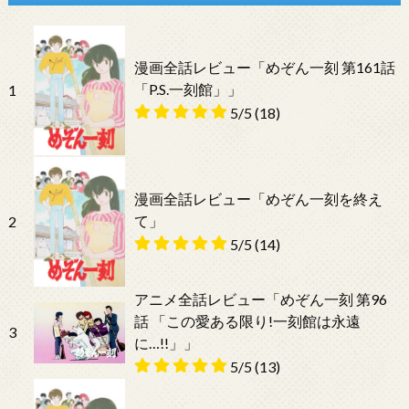
漫画全話レビュー「めぞん一刻 第161話
「P.S.一刻館」」
1
5/5
(18)
漫画全話レビュー「めぞん一刻を終え
て」
2
5/5
(14)
アニメ全話レビュー「めぞん一刻 第96
話 「この愛ある限り!一刻館は永遠
3
に…!!」」
5/5
(13)