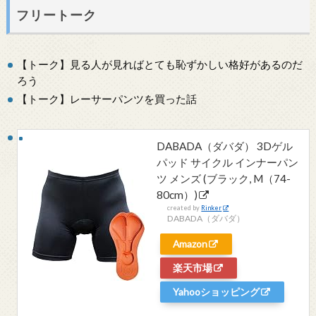
フリートーク
【トーク】見る人が見ればとても恥ずかしい格好があるのだ
ろう
【トーク】レーサーパンツを買った話
DABADA（ダバダ） 3Dゲル
パッド サイクル インナーパン
ツ メンズ (ブラック, M（74-
80cm）)
created by
Rinker
DABADA（ダバダ）
Amazon
楽天市場
Yahooショッピング