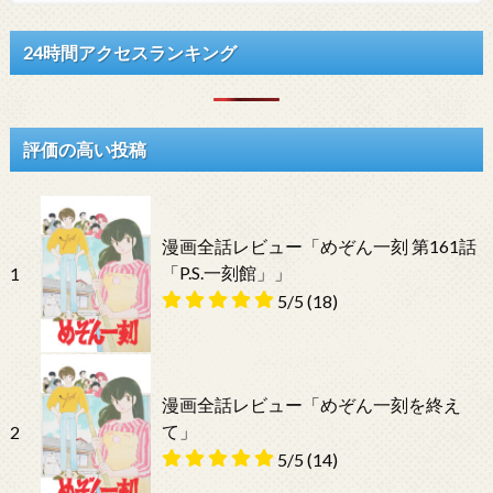
24時間アクセスランキング
評価の高い投稿
漫画全話レビュー「めぞん一刻 第161話
「P.S.一刻館」」
1
5/5
(18)
漫画全話レビュー「めぞん一刻を終え
て」
2
5/5
(14)