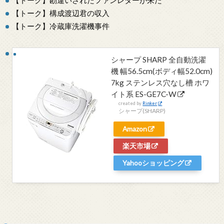
【トーク】勘違いされたファンレターが来た
【トーク】構成渡辺君の収入
【トーク】冷蔵庫洗濯機事件
シャープ SHARP 全自動洗濯
機 幅56.5cm(ボディ幅52.0cm)
7kg ステンレス穴なし槽 ホワ
イト系 ES-GE7C-W
created by
Rinker
シャープ(SHARP)
Amazon
楽天市場
Yahooショッピング