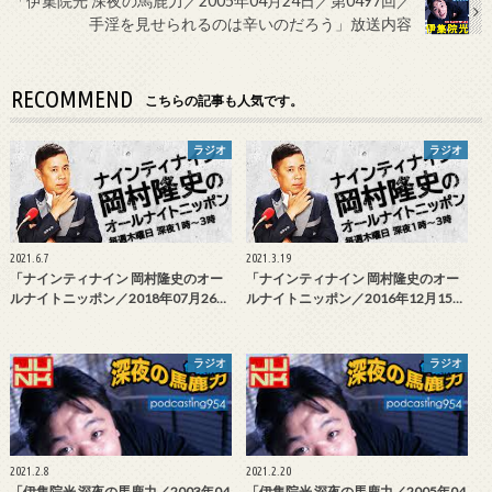
「伊集院光 深夜の馬鹿力／2005年04月24日／第0497回／
手淫を見せられるのは辛いのだろう」放送内容
RECOMMEND
こちらの記事も人気です。
ラジオ
ラジオ
2021.6.7
2021.3.19
「ナインティナイン 岡村隆史のオー
「ナインティナイン 岡村隆史のオー
ルナイトニッポン／2018年07月26…
ルナイトニッポン／2016年12月15…
ラジオ
ラジオ
2021.2.8
2021.2.20
「伊集院光 深夜の馬鹿力／2003年04
「伊集院光 深夜の馬鹿力／2005年04