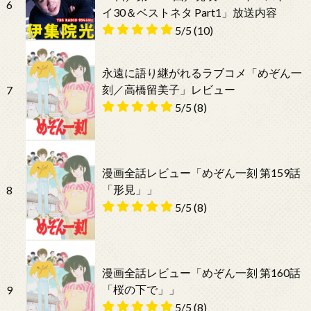
6
イ30＆ベストネタ Part1」放送内容
5/5
(10)
永遠に語り継がれるラブコメ「めぞん一
刻／高橋留美子」レビュー
7
5/5
(8)
漫画全話レビュー「めぞん一刻 第159話
「形見」」
8
5/5
(8)
漫画全話レビュー「めぞん一刻 第160話
「桜の下で」」
9
5/5
(8)