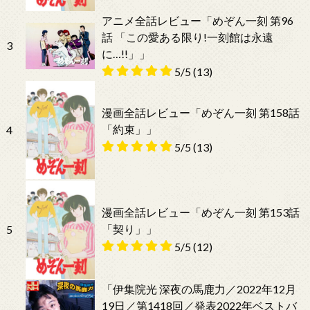
アニメ全話レビュー「めぞん一刻 第96
話 「この愛ある限り!一刻館は永遠
3
に…!!」」
5/5
(13)
漫画全話レビュー「めぞん一刻 第158話
「約束」」
4
5/5
(13)
漫画全話レビュー「めぞん一刻 第153話
「契り」」
5
5/5
(12)
「伊集院光 深夜の馬鹿力／2022年12月
19日／第1418回／発表2022年ベストバ