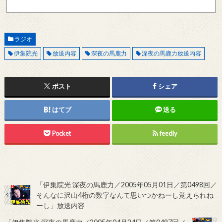
記メールサーバーをお使いで、こちらから返信がない場合、他のメールサーバー、メール
アドレスから連絡をお願いします。 レビュー依頼
ラジオ
伊集院光
放送内容
深夜の馬鹿力
深夜の馬鹿力放送内容
ポスト
シェア
はてブ
送る
Pocket
feedly
「伊集院光 深夜の馬鹿力／2005年05月01日／第0498回／
そんなに沢山4桁の数字なんて思いつかねーし覚えられね
ーし」放送内容