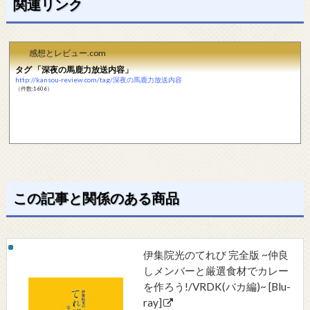
関連リンク
感想とレビュー.com
タグ 「深夜の馬鹿力放送内容」
http://kansou-review.com/tag/深夜の馬鹿力放送内容
（件数:1606）
この記事と関係のある商品
伊集院光のてれび 完全版 ~仲良
しメンバーと厳選食材でカレー
を作ろう!/VRDK(バカ編)~ [Blu-
ray]