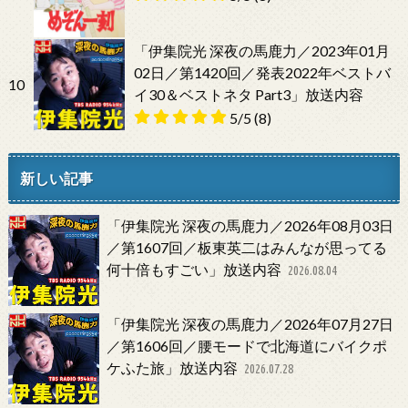
「伊集院光 深夜の馬鹿力／2023年01月
02日／第1420回／発表2022年ベストバ
10
イ30＆ベストネタ Part3」放送内容
5/5
(8)
新しい記事
「伊集院光 深夜の馬鹿力／2026年08月03日
／第1607回／板東英二はみんなが思ってる
何十倍もすごい」放送内容
2026.08.04
「伊集院光 深夜の馬鹿力／2026年07月27日
／第1606回／腰モードで北海道にバイクポ
ケふた旅」放送内容
2026.07.28