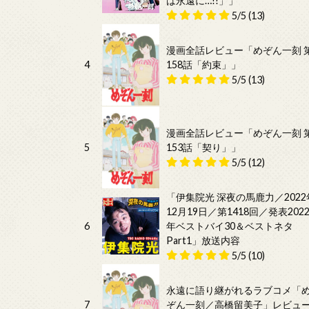
は永遠に…!!」」
5/5
(13)
漫画全話レビュー「めぞん一刻 
4
158話「約束」」
5/5
(13)
漫画全話レビュー「めぞん一刻 
5
153話「契り」」
5/5
(12)
「伊集院光 深夜の馬鹿力／2022
12月19日／第1418回／発表202
6
年ベストバイ30＆ベストネタ
Part1」放送内容
5/5
(10)
永遠に語り継がれるラブコメ「
7
ぞん一刻／高橋留美子」レビュ