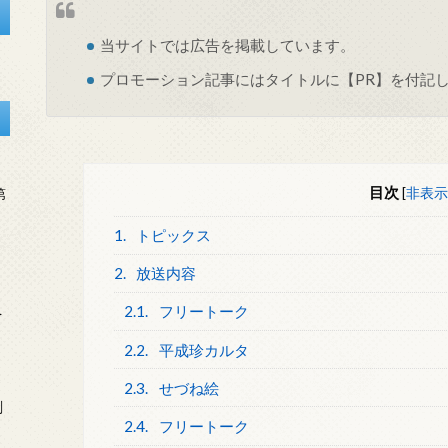
当サイトでは
広告
を掲載しています。
プロモーション記事にはタイトルに【PR】を付記
目次
[
非表示
第
1.
トピックス
2.
放送内容
2.1.
フリートーク
を
2.2.
平成珍カルタ
2.3.
せづね絵
刻
2.4.
フリートーク