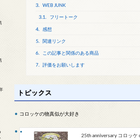
3.
WEB JUNK
3.1.
フリートーク
第
4.
感想
5.
関連リンク
6.
この記事と関係のある商品
第
7.
評価をお願いします
年
トピックス
2
コロッケの物真似が大好き
め
25th anniversary コロッ
ー