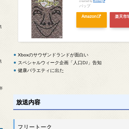
created by
Rinker
バップ
Amazon
楽天市
第
Xboxのサウザンドランドが面白い
第
スペシャルウィーク企画「人口DJ」告知
健康バラエティに出た
年
2
放送内容
フリートーク