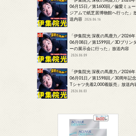
06月15日／第1600回／偏愛ミュー
ジアムで紙芝居博物館へ行った」
送内容
2026.06.16
「伊集院光 深夜の馬鹿力／2026年
06月08日／第1599回／3Dプリン
ーの展示会に行った」放送内容
2026.06.09
「伊集院光 深夜の馬鹿力／2026年
06月01日／第1598回／30周年記
Tシャツ先着2,000着販売」放送内
2026.06.03