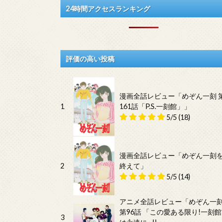
24時間アクセスランキング
評価の高い投稿
漫画全話レビュー「めぞん一刻 
1
161話「P.S.一刻館」」
5/5
(18)
漫画全話レビュー「めぞん一刻
2
終えて」
5/5
(14)
アニメ全話レビュー「めぞん一
第96話 「この愛ある限り!一刻館
3