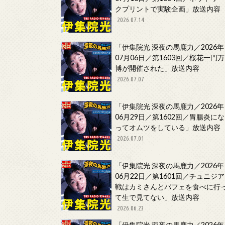
クプリントで実験企画」放送内容
2026.07.14
「伊集院光 深夜の馬鹿力／2026年
07月06日／第1603回／桜花一門万
博が開催された」放送内容
2026.07.07
「伊集院光 深夜の馬鹿力／2026年
06月29日／第1602回／胃腸炎にな
ってオムツをしている」放送内容
2026.07.01
「伊集院光 深夜の馬鹿力／2026年
06月22日／第1601回／チュニジア
戦はカミさんとパフェを食べに行
て生で見てない」放送内容
2026.06.23
「伊集院光 深夜の馬鹿力／2026年