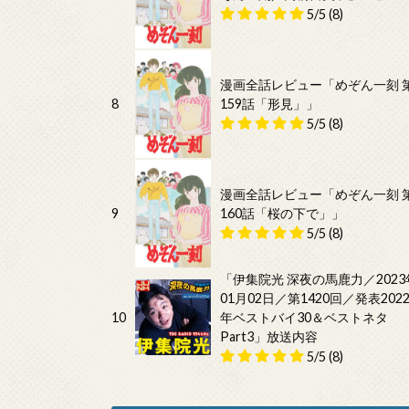
5/5
(8)
漫画全話レビュー「めぞん一刻 
8
159話「形見」」
5/5
(8)
漫画全話レビュー「めぞん一刻 
9
160話「桜の下で」」
5/5
(8)
「伊集院光 深夜の馬鹿力／2023
01月02日／第1420回／発表202
10
年ベストバイ30＆ベストネタ
Part3」放送内容
5/5
(8)