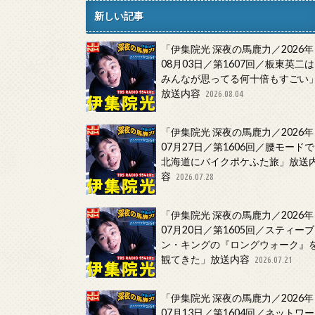
新しい記事
「伊集院光 深夜の馬鹿力／2026年
08月03日／第1607回／板東英二は
みんなが思ってる何十倍もすごい
放送内容
2026.08.04
「伊集院光 深夜の馬鹿力／2026年
07月27日／第1606回／腰モードで
北海道にバイクポケふた旅」放送
容
2026.07.28
「伊集院光 深夜の馬鹿力／2026年
07月20日／第1605回／スティーブ
ン・キングの『ロングウォーク』
観てきた」放送内容
2026.07.21
「伊集院光 深夜の馬鹿力／2026年
07月13日／第1604回／ネットワー