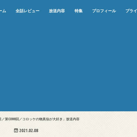
ーム
全話レビュー
放送内容
特集
プロフィール
プラ
めぞん一刻（漫画）
めぞん一刻（アニメ）
機動戦士ガンダム
ジョジョの奇妙な冒険 ダイヤモンド
寄生獣 セイの格率
この世の果てで恋を唄う少女YU-NO
この世の果てで恋を唄う少女YU-
江戸川乱歩の美女シリーズ＜中断＞
24 JAPAN＜中断＞
アメリカ横断ウルトラクイズ＜中断
稲垣早希のブログ旅＜中断＞
出川哲朗の充電させてもらえません
伊集院光 深夜の馬鹿力
ナインティナインのオールナイトニ
岡村隆史のオールナイトニッポン
ガンダム
めぞん一刻
バック・トゥ・ザ・フューチャー
は砕けない＜中断＞
NO（解説・考察）
＞
か？＜中断＞
ッポン
24日／第0388回／コロッケの物真似が大好き」放送内容
2021.02.08