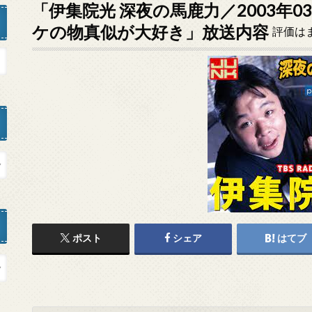
「伊集院光 深夜の馬鹿力／2003年0
ケの物真似が大好き」放送内容
評価は
ポスト
シェア
はてブ