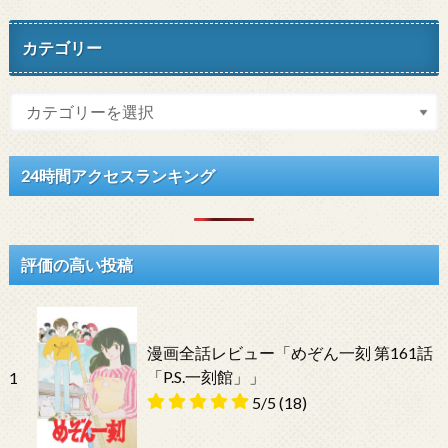
カテゴリー
24時間アクセスランキング
評価の高い投稿
漫画全話レビュー「めぞん一刻 第161話
「P.S.一刻館」」
1
5/5
(18)