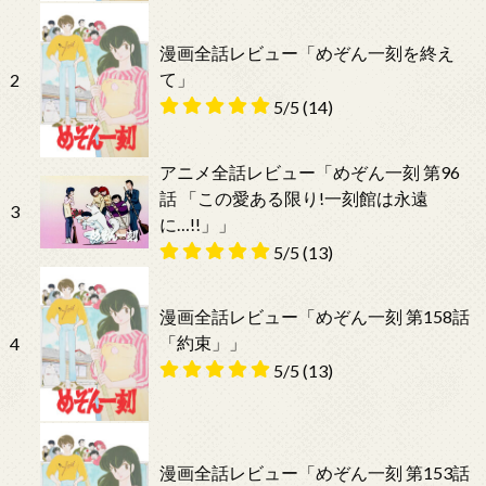
漫画全話レビュー「めぞん一刻を終え
て」
2
5/5
(14)
アニメ全話レビュー「めぞん一刻 第96
話 「この愛ある限り!一刻館は永遠
3
に…!!」」
5/5
(13)
漫画全話レビュー「めぞん一刻 第158話
「約束」」
4
5/5
(13)
漫画全話レビュー「めぞん一刻 第153話