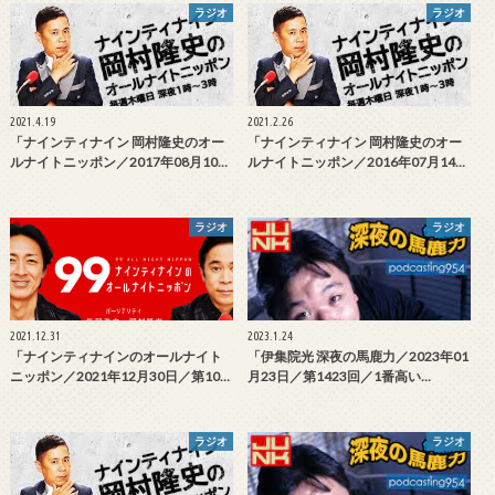
ラジオ
ラジオ
2021.4.19
2021.2.26
「ナインティナイン 岡村隆史のオー
「ナインティナイン 岡村隆史のオー
ルナイトニッポン／2017年08月10…
ルナイトニッポン／2016年07月14…
ラジオ
ラジオ
2021.12.31
2023.1.24
「ナインティナインのオールナイト
「伊集院光 深夜の馬鹿力／2023年01
ニッポン／2021年12月30日／第10…
月23日／第1423回／1番高い…
ラジオ
ラジオ