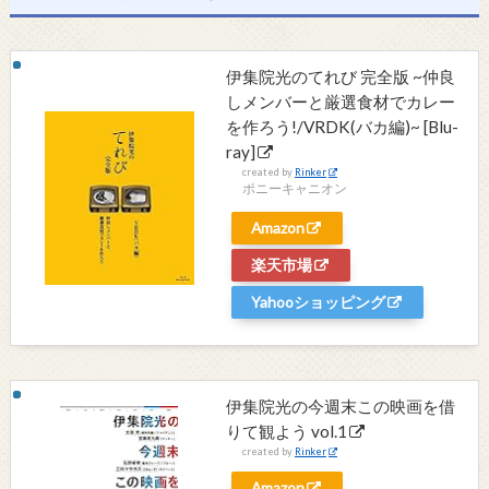
伊集院光のてれび 完全版 ~仲良
しメンバーと厳選食材でカレー
を作ろう!/VRDK(バカ編)~ [Blu-
ray]
created by
Rinker
ポニーキャニオン
Amazon
楽天市場
Yahooショッピング
伊集院光の今週末この映画を借
りて観よう vol.1
created by
Rinker
Amazon