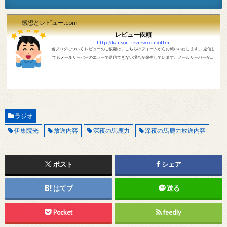
感想とレビュー.com
レビュー依頼
http://kansou-review.com/offer
当ブログについて レビューのご依頼は、こちらのフォームからお願いいたします。 返信し
てもメールサーバーのエラーで送信できない場合が発生しています。メールサーバーが正
しく動作しているかどうか、メールアドレスが正しいかどうか、ご確認をお願いします。
現在確認できている、送信エラーになるメールサーバー以下になります。 @foxmail.com 上
記メールサーバーをお使いで、こちらから返信がない場合、他のメールサーバー、メール
アドレスから連絡をお願いします。 レビュー依頼
ラジオ
伊集院光
放送内容
深夜の馬鹿力
深夜の馬鹿力放送内容
ポスト
シェア
はてブ
送る
Pocket
feedly