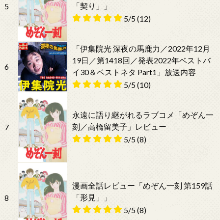
「契り」」
5
5/5
(12)
「伊集院光 深夜の馬鹿力／2022年12月
19日／第1418回／発表2022年ベストバ
6
イ30＆ベストネタ Part1」放送内容
5/5
(10)
永遠に語り継がれるラブコメ「めぞん一
刻／高橋留美子」レビュー
7
5/5
(8)
漫画全話レビュー「めぞん一刻 第159話
「形見」」
8
5/5
(8)