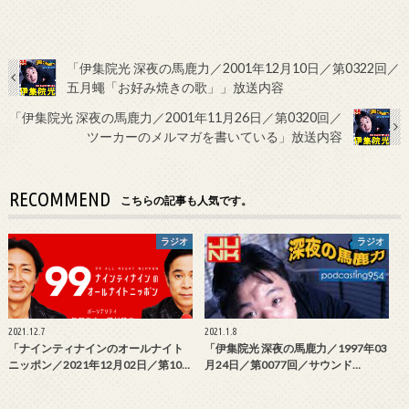
「伊集院光 深夜の馬鹿力／2001年12月10日／第0322回／
五月蠅「お好み焼きの歌」」放送内容
「伊集院光 深夜の馬鹿力／2001年11月26日／第0320回／
ツーカーのメルマガを書いている」放送内容
RECOMMEND
こちらの記事も人気です。
ラジオ
ラジオ
2021.12.7
2021.1.8
「ナインティナインのオールナイト
「伊集院光 深夜の馬鹿力／1997年03
ニッポン／2021年12月02日／第10…
月24日／第0077回／サウンド…