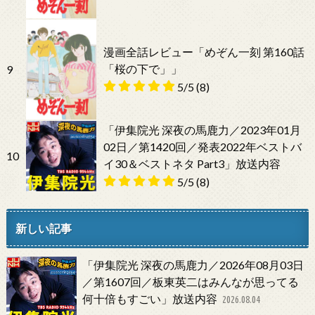
漫画全話レビュー「めぞん一刻 第160話
「桜の下で」」
9
5/5
(8)
「伊集院光 深夜の馬鹿力／2023年01月
02日／第1420回／発表2022年ベストバ
10
イ30＆ベストネタ Part3」放送内容
5/5
(8)
新しい記事
「伊集院光 深夜の馬鹿力／2026年08月03日
／第1607回／板東英二はみんなが思ってる
何十倍もすごい」放送内容
2026.08.04