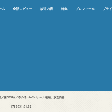
ーム
全話レビュー
放送内容
特集
プロフィール
プラ
めぞん一刻（漫画）
めぞん一刻（アニメ）
機動戦士ガンダム
ジョジョの奇妙な冒険 ダイヤモンド
寄生獣 セイの格率
この世の果てで恋を唄う少女YU-NO
この世の果てで恋を唄う少女YU-
江戸川乱歩の美女シリーズ＜中断＞
24 JAPAN＜中断＞
アメリカ横断ウルトラクイズ＜中断
稲垣早希のブログ旅＜中断＞
出川哲朗の充電させてもらえません
伊集院光 深夜の馬鹿力
ナインティナインのオールナイトニ
岡村隆史のオールナイトニッポン
ガンダム
めぞん一刻
バック・トゥ・ザ・フューチャー
は砕けない＜中断＞
NO（解説・考察）
＞
か？＜中断＞
ッポン
6日／第0288回／春の珍totoスペシャル後編」放送内容
2021.01.29