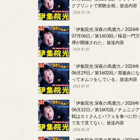
クプリントで実験企画」放送内容
2026.07.14
「伊集院光 深夜の馬鹿力／2026年
07月06日／第1603回／桜花一門万
博が開催された」放送内容
2026.07.07
「伊集院光 深夜の馬鹿力／2026年
06月29日／第1602回／胃腸炎にな
ってオムツをしている」放送内容
2026.07.01
「伊集院光 深夜の馬鹿力／2026年
06月22日／第1601回／チュニジア
戦はカミさんとパフェを食べに行
て生で見てない」放送内容
2026.06.23
「伊集院光 深夜の馬鹿力／2026年