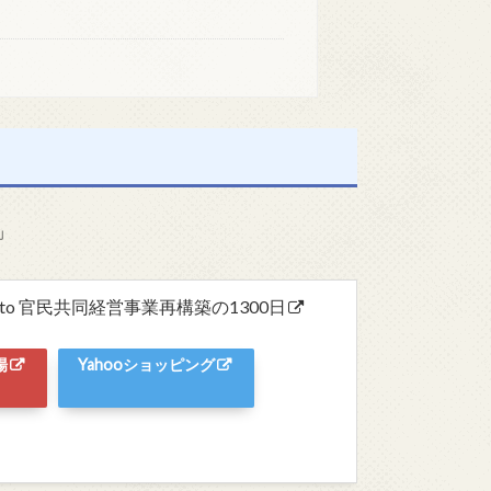
」
to 官民共同経営事業再構築の1300日
場
Yahooショッピング