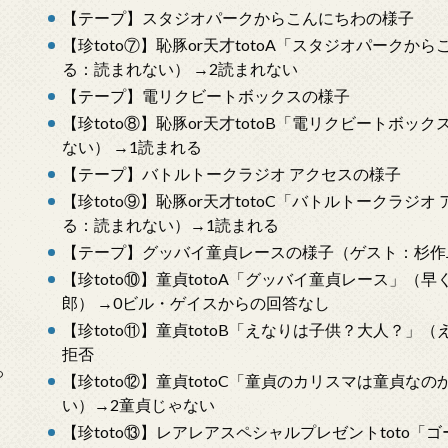
【テープ】スタジオパークからこんにちわの様子
【珍toto⑦】恥豚or天才totoA「スタジオパーク
る：読まれない） →2読まれない
【テープ】電リクビートボックスの様子
【珍toto⑧】恥豚or天才totoB「電リクビートボ
ない） →1読まれる
【テープ】バトルトークラジオ アクセスの様子
【珍toto⑨】恥豚or天才totoC「バトルトークラ
る：読まれない）→1読まれる
【テープ】グッバイ童貞レースの様子（ゲスト：杉作
【珍toto⑩】童貞totoA「グッバイ童貞レース」（
郎） →0ビル・ゲイスからの回答なし
【珍toto⑪】童貞totoB「えなりは子供？大人？」
拒否
っ
【珍toto⑫】童貞totoC「童貞のカリスマは童貞なの
い）→2童貞じゃない
【珍toto⑬】レアレアスペシャルプレゼントtoto