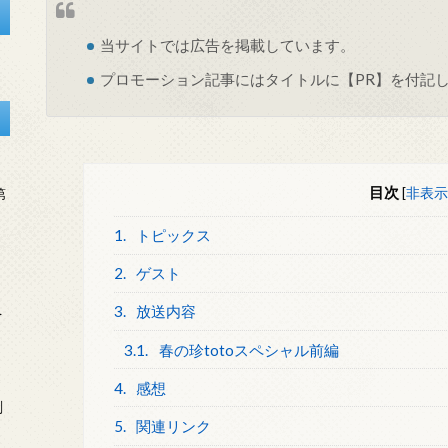
当サイトでは
広告
を掲載しています。
プロモーション記事にはタイトルに【PR】を付記
目次
[
非表示
第
1.
トピックス
2.
ゲスト
3.
放送内容
を
3.1.
春の珍totoスペシャル前編
4.
感想
刻
5.
関連リンク