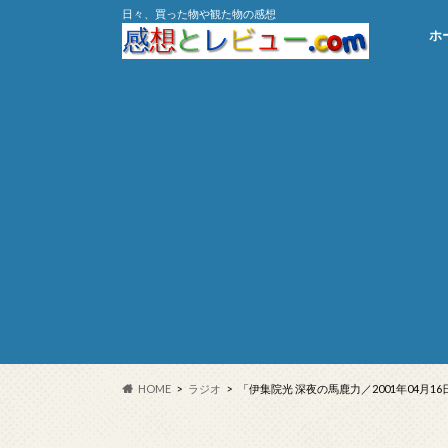
日々、買った物や観た物の感想
ホ
HOME
ラジオ
「伊集院光 深夜の馬鹿力／2001年04月1