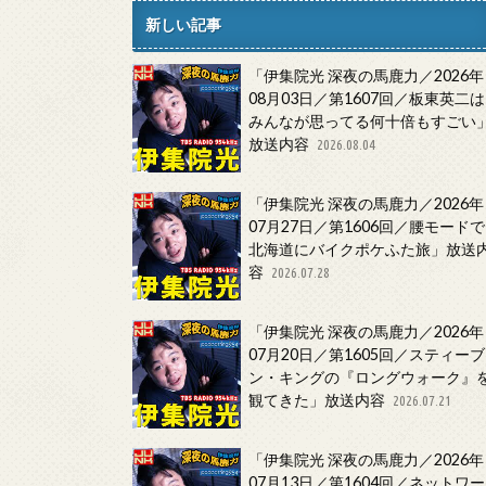
新しい記事
「伊集院光 深夜の馬鹿力／2026年
08月03日／第1607回／板東英二は
みんなが思ってる何十倍もすごい
放送内容
2026.08.04
「伊集院光 深夜の馬鹿力／2026年
07月27日／第1606回／腰モードで
北海道にバイクポケふた旅」放送
容
2026.07.28
「伊集院光 深夜の馬鹿力／2026年
07月20日／第1605回／スティーブ
ン・キングの『ロングウォーク』
観てきた」放送内容
2026.07.21
「伊集院光 深夜の馬鹿力／2026年
07月13日／第1604回／ネットワー