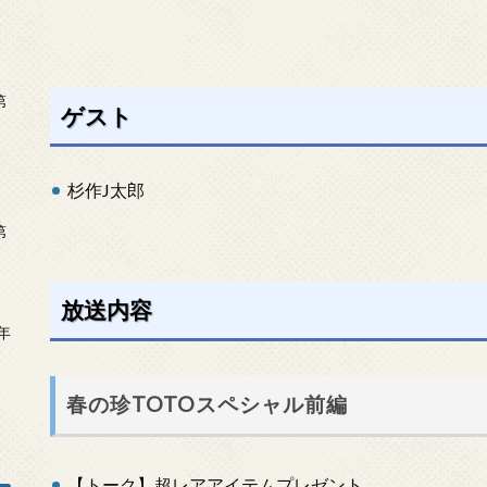
第
ゲスト
杉作J太郎
第
放送内容
年
2
春の珍TOTOスペシャル前編
【トーク】超レアアイテムプレゼント