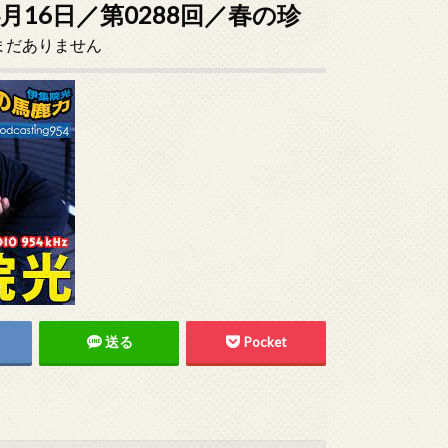
月16日／第0288回／春の珍
まだありません
送る
Pocket