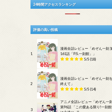
24時間アクセスランキング
評価の高い投稿
漫画全話レビュー「めぞん一刻 
1
161話「P.S.一刻館」」
5/5
(18)
漫画全話レビュー「めぞん一刻
2
終えて」
5/5
(14)
アニメ全話レビュー「めぞん一
第96話 「この愛ある限り!一刻館
3