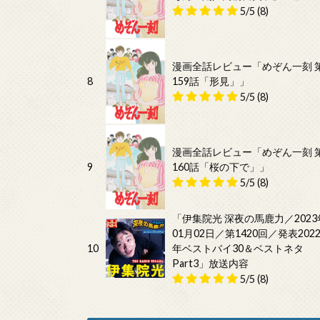
5/5
(8)
漫画全話レビュー「めぞん一刻 
8
159話「形見」」
5/5
(8)
漫画全話レビュー「めぞん一刻 
9
160話「桜の下で」」
5/5
(8)
「伊集院光 深夜の馬鹿力／2023
01月02日／第1420回／発表202
10
年ベストバイ30＆ベストネタ
Part3」放送内容
5/5
(8)