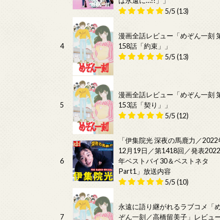
は永遠に…!!」」
5/5
(13)
漫画全話レビュー「めぞん一刻 
4
158話「約束」」
5/5
(13)
漫画全話レビュー「めぞん一刻 
5
153話「契り」」
5/5
(12)
「伊集院光 深夜の馬鹿力／2022
12月19日／第1418回／発表202
6
年ベストバイ30＆ベストネタ
Part1」放送内容
5/5
(10)
永遠に語り継がれるラブコメ「
7
ぞん一刻／高橋留美子」レビュ