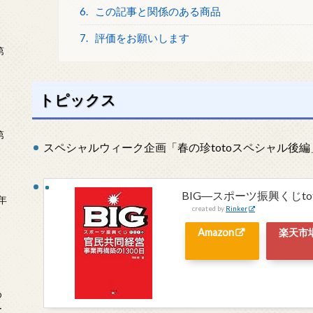
6.
この記事と関係のある商品
7.
評価をお願いします
第
トピックス
第
スペシャルウィーク企画「春の珍totoスペシャル後編
BIG―スポーツ振興くじto
年
created by
Rinker
2
Amazon
楽天市
め
ー