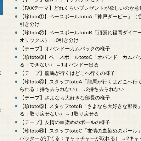
【FAXテーマ】どれくらいプレゼントが欲しいのか意
【珍toto①】ベースボールtotoA「神戸ダービー」
引き分け
【珍toto②】ベースボールtotoB「頑張れ福岡ダ
」
オリックス） →0引き分け
【テープ】オバンドーカムバックの様子
【珍toto③】ベースボールtotoC「オバンドーカ
る：できない） →1オバンドー出る
内
【テープ】龍馬が行くはどこへ行くの様子
【珍toto④】スタッフtotoA「龍馬が行くはどこ
られる：持ち去られない） →2持ち去られない
【テープ】さよなら大好きな部長の様子
【珍toto⑤】スタッフtotoB「さよなら大好きな
を
る：取り戻せない）→ 1取り戻せる
【テープ】友情の血染めのボールの様子
【珍toto⑥】スタッフtotoC「友情の血染めのボー
バッターが打てる：キャッチャーが取れる） →2キャ