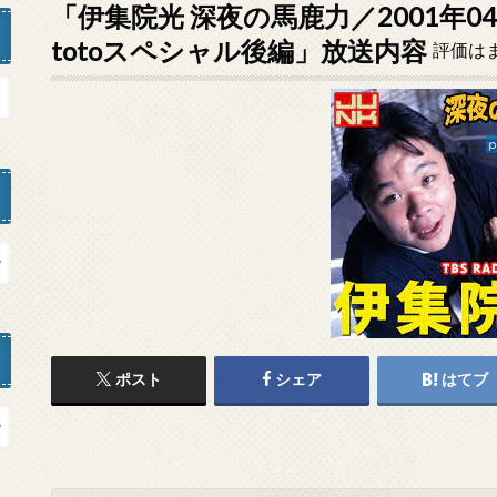
「伊集院光 深夜の馬鹿力／2001年04
totoスペシャル後編」放送内容
評価は
ポスト
シェア
はてブ