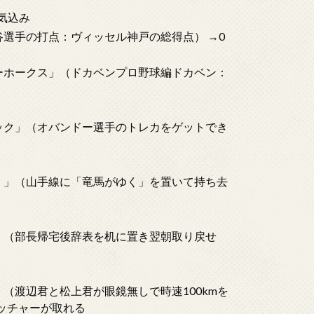
気込み
（谷選手の打点：ヴィッセル神戸の総得点） →0
イエーホークス」（ドカベンプロ野球編ドカベン：
ムバック」（オバンドー選手のトレカをゲットでき
へ行く」（山手線に「竜馬がゆく」を置いて持ち去
部長」（部長帰宅後辞表を机に置き翌朝取り戻せ
ル」（渡辺君と松上君が眼鏡無しで時速100kmを
ッチャーが取れる