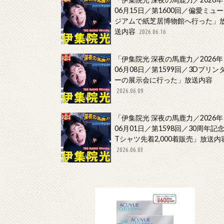
06月15日／第1600回／偏愛ミュー
ジアムで紙芝居博物館へ行った」
送内容
2026.06.16
「伊集院光 深夜の馬鹿力／2026年
06月08日／第1599回／3Dプリン
ーの展示会に行った」放送内容
2026.06.09
「伊集院光 深夜の馬鹿力／2026年
06月01日／第1598回／30周年記
Tシャツ先着2,000着販売」放送内
2026.06.03