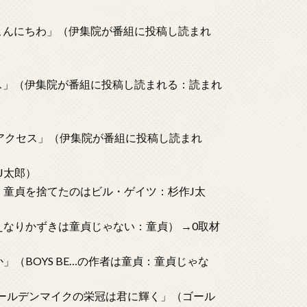
からこんにちわ」（伊集院が番組に投稿し読まれ
ックス」（伊集院が番組に投稿し読まれる：読まれ
ジオ アクセス」（伊集院が番組に投稿し読まれ
J太郎）
早く童貞を捨てたのはビル・ゲイツ：杉作J太
（えなりかずきは童貞じゃない：童貞） →0取材
か」（BOYS BE…の作者は童貞：童貞じゃな
「ゴールデンマイクの栄冠は君に輝く」（ゴール