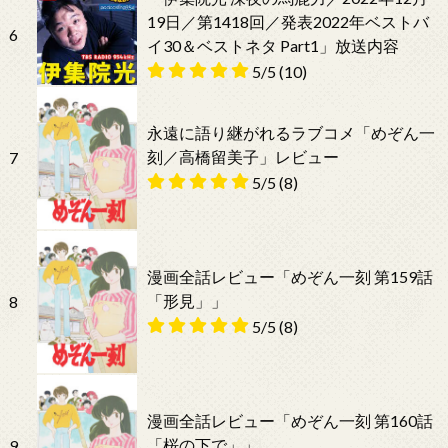
19日／第1418回／発表2022年ベストバ
6
イ30＆ベストネタ Part1」放送内容
5/5
(10)
永遠に語り継がれるラブコメ「めぞん一
刻／高橋留美子」レビュー
7
5/5
(8)
漫画全話レビュー「めぞん一刻 第159話
「形見」」
8
5/5
(8)
漫画全話レビュー「めぞん一刻 第160話
「桜の下で」」
9