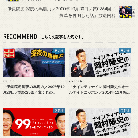
「伊集院光 深夜の馬鹿力／2000年10月30日／第0264回／
煙草を再開した話」放送内容
RECOMMEND
こちらの記事も人気です。
ラジオ
ラジオ
2021.3.7
2020.12.6
「伊集院光 深夜の馬鹿力／2007年10
「ナインティナイン 岡村隆史のオー
月29日／第0628回／宝くじの…
ルナイトニッポン／2014年11月06…
ラジオ
ラジオ