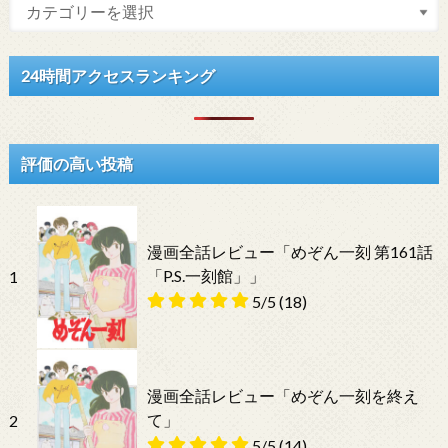
24時間アクセスランキング
評価の高い投稿
漫画全話レビュー「めぞん一刻 第161話
「P.S.一刻館」」
1
5/5
(18)
漫画全話レビュー「めぞん一刻を終え
て」
2
5/5
(14)