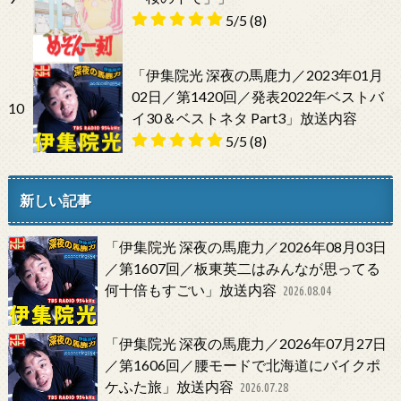
5/5
(8)
「伊集院光 深夜の馬鹿力／2023年01月
02日／第1420回／発表2022年ベストバ
10
イ30＆ベストネタ Part3」放送内容
5/5
(8)
新しい記事
「伊集院光 深夜の馬鹿力／2026年08月03日
／第1607回／板東英二はみんなが思ってる
何十倍もすごい」放送内容
2026.08.04
「伊集院光 深夜の馬鹿力／2026年07月27日
／第1606回／腰モードで北海道にバイクポ
ケふた旅」放送内容
2026.07.28