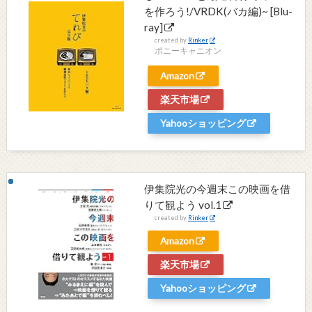
を作ろう!/VRDK(バカ編)~ [Blu-
ray]
created by
Rinker
ポニーキャニオン
Amazon
楽天市場
Yahooショッピング
伊集院光の今週末この映画を借
りて観よう vol.1
created by
Rinker
Amazon
楽天市場
Yahooショッピング