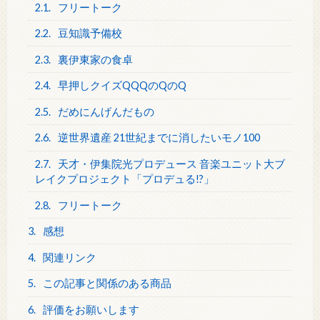
2.1.
フリートーク
2.2.
豆知識予備校
2.3.
裏伊東家の食卓
2.4.
早押しクイズQQQのQのQ
2.5.
だめにんげんだもの
2.6.
逆世界遺産 21世紀までに消したいモノ100
2.7.
天才・伊集院光プロデュース 音楽ユニット大ブ
レイクプロジェクト「プロデュる!?」
2.8.
フリートーク
3.
感想
4.
関連リンク
5.
この記事と関係のある商品
6.
評価をお願いします