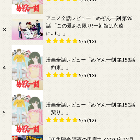
アニメ全話レビュー「めぞん一刻 第96
話 「この愛ある限り!一刻館は永遠
3
に…!!」」
5/5
(13)
漫画全話レビュー「めぞん一刻 第158話
「約束」」
4
5/5
(13)
漫画全話レビュー「めぞん一刻 第153話
「契り」」
5
5/5
(12)
「伊集院光 深夜の馬鹿力／2022年12月