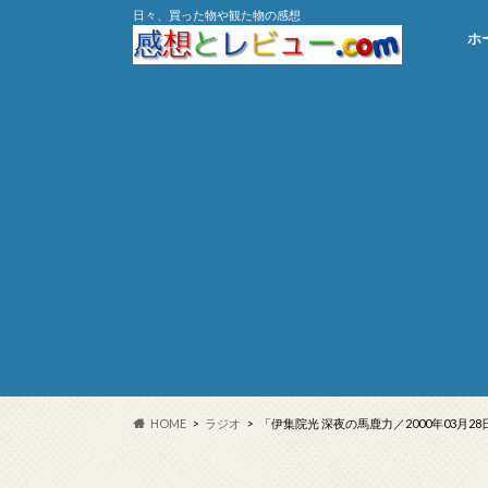
日々、買った物や観た物の感想
ホ
HOME
ラジオ
「伊集院光 深夜の馬鹿力／2000年03月