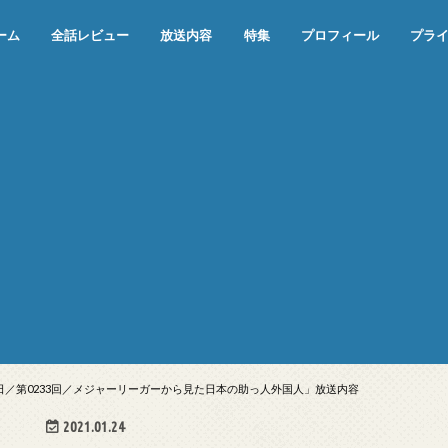
ーム
全話レビュー
放送内容
特集
プロフィール
プラ
めぞん一刻（漫画）
めぞん一刻（アニメ）
機動戦士ガンダム
ジョジョの奇妙な冒険 ダイヤモンド
寄生獣 セイの格率
この世の果てで恋を唄う少女YU-NO
この世の果てで恋を唄う少女YU-
江戸川乱歩の美女シリーズ＜中断＞
24 JAPAN＜中断＞
アメリカ横断ウルトラクイズ＜中断
稲垣早希のブログ旅＜中断＞
出川哲朗の充電させてもらえません
伊集院光 深夜の馬鹿力
ナインティナインのオールナイトニ
岡村隆史のオールナイトニッポン
ガンダム
めぞん一刻
バック・トゥ・ザ・フューチャー
は砕けない＜中断＞
NO（解説・考察）
＞
か？＜中断＞
ッポン
28日／第0233回／メジャーリーガーから見た日本の助っ人外国人」放送内容
2021.01.24