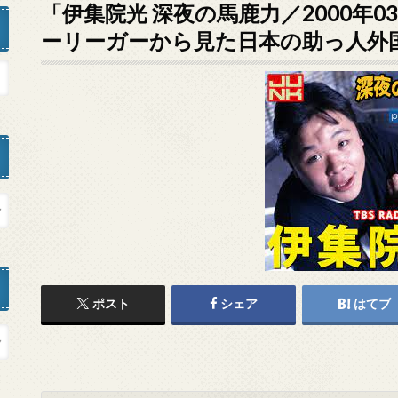
「伊集院光 深夜の馬鹿力／2000年0
ーリーガーから見た日本の助っ人外
ポスト
シェア
はてブ