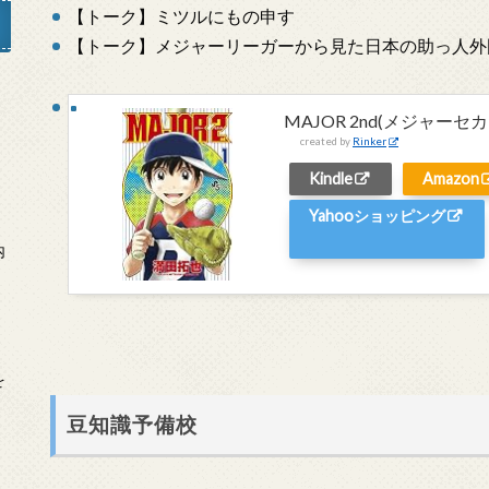
【トーク】ミツルにもの申す
【トーク】メジャーリーガーから見た日本の助っ人外
MAJOR 2nd(メジャーセ
」
created by
Rinker
Kindle
Amazon
Yahooショッピング
内
を
豆知識予備校