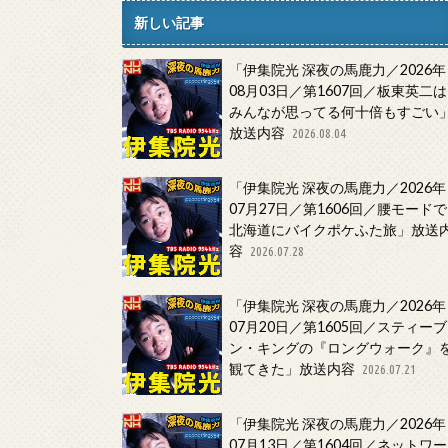
新しい記事
「伊集院光 深夜の馬鹿力／2026年
08月03日／第1607回／板東英二は
みんなが思ってる何十倍もすごい
放送内容
2026.08.04
「伊集院光 深夜の馬鹿力／2026年
07月27日／第1606回／腰モードで
北海道にバイクポケふた旅」放送
容
2026.07.28
「伊集院光 深夜の馬鹿力／2026年
07月20日／第1605回／スティーブ
ン・キングの『ロングウォーク』
観てきた」放送内容
2026.07.21
「伊集院光 深夜の馬鹿力／2026年
07月13日／第1604回／ネットワー