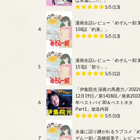
は永遠に…!!」」
5/5
(13)
漫画全話レビュー「めぞん一刻 
4
158話「約束」」
5/5
(13)
漫画全話レビュー「めぞん一刻 
5
153話「契り」」
5/5
(12)
「伊集院光 深夜の馬鹿力／2022
12月19日／第1418回／発表202
6
年ベストバイ30＆ベストネタ
Part1」放送内容
5/5
(10)
永遠に語り継がれるラブコメ「
7
ぞん一刻／高橋留美子」レビュ