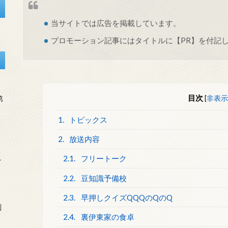
当サイトでは
広告
を掲載しています。
プロモーション記事にはタイトルに【PR】を付記
目次
[
非表示
第
1.
トピックス
2.
放送内容
2.1.
フリートーク
を
2.2.
豆知識予備校
2.3.
早押しクイズQQQのQのQ
刻
2.4.
裏伊東家の食卓