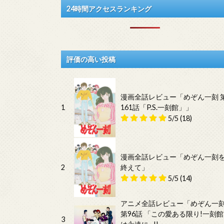
24時間アクセスランキング
評価の高い投稿
漫画全話レビュー「めぞん一刻 
1
161話「P.S.一刻館」」
5/5
(18)
漫画全話レビュー「めぞん一刻
2
終えて」
5/5
(14)
アニメ全話レビュー「めぞん一
第96話 「この愛ある限り!一刻館
3