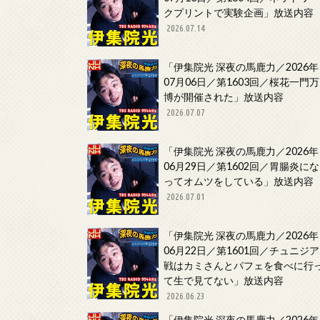
クプリントで実験企画」放送内容
2026.07.14
「伊集院光 深夜の馬鹿力／2026年
07月06日／第1603回／桜花一門万
博が開催された」放送内容
2026.07.07
「伊集院光 深夜の馬鹿力／2026年
06月29日／第1602回／胃腸炎にな
ってオムツをしている」放送内容
2026.07.01
「伊集院光 深夜の馬鹿力／2026年
06月22日／第1601回／チュニジア
戦はカミさんとパフェを食べに行
て生で見てない」放送内容
2026.06.23
「伊集院光 深夜の馬鹿力／2026年