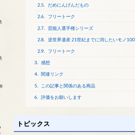
2.5.
だめにんげんだもの
2.6.
フリートーク
第
2.7.
芸能人選手権シリーズ
2.8.
逆世界遺産 21世紀までに消したいモノ100
2.9.
フリートーク
第
3.
感想
4.
関連リンク
5.
この記事と関係のある商品
年
2
6.
評価をお願いします
トピックス
め
ー