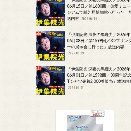
06月15日／第1600回／偏愛ミュー
ジアムで紙芝居博物館へ行った」
送内容
2026.06.16
「伊集院光 深夜の馬鹿力／2026年
06月08日／第1599回／3Dプリン
ーの展示会に行った」放送内容
2026.06.09
「伊集院光 深夜の馬鹿力／2026年
06月01日／第1598回／30周年記
Tシャツ先着2,000着販売」放送内
2026.06.03