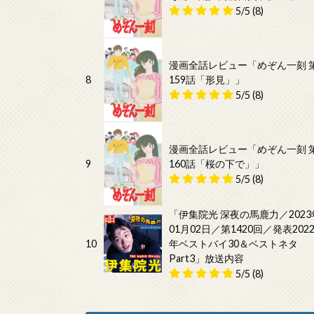
5/5
(8)
漫画全話レビュー「めぞん一刻 
8
159話「形見」」
5/5
(8)
漫画全話レビュー「めぞん一刻 
9
160話「桜の下で」」
5/5
(8)
「伊集院光 深夜の馬鹿力／2023
01月02日／第1420回／発表202
10
年ベストバイ30＆ベストネタ
Part3」放送内容
5/5
(8)