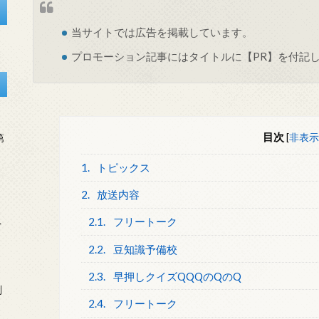
当サイトでは
広告
を掲載しています。
プロモーション記事にはタイトルに【PR】を付記
目次
[
非表示
第
1.
トピックス
2.
放送内容
2.1.
フリートーク
を
2.2.
豆知識予備校
2.3.
早押しクイズQQQのQのQ
刻
2.4.
フリートーク