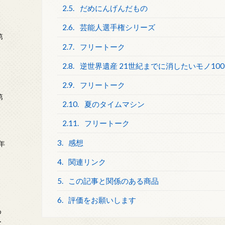
2.5.
だめにんげんだもの
2.6.
芸能人選手権シリーズ
第
2.7.
フリートーク
2.8.
逆世界遺産 21世紀までに消したいモノ100
2.9.
フリートーク
第
2.10.
夏のタイムマシン
2.11.
フリートーク
3.
感想
年
2
4.
関連リンク
5.
この記事と関係のある商品
6.
評価をお願いします
め
ー