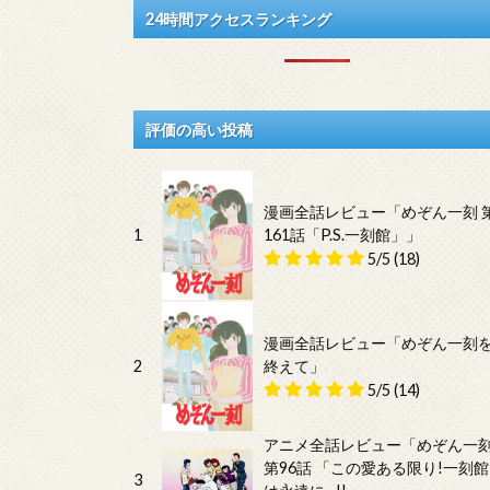
24時間アクセスランキング
評価の高い投稿
漫画全話レビュー「めぞん一刻 
1
161話「P.S.一刻館」」
5/5
(18)
漫画全話レビュー「めぞん一刻
2
終えて」
5/5
(14)
アニメ全話レビュー「めぞん一
第96話 「この愛ある限り!一刻館
3