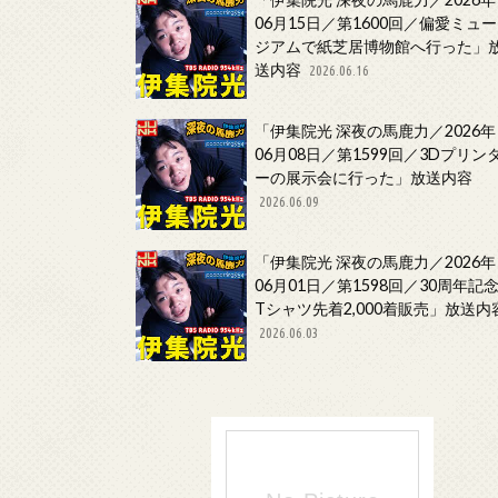
06月15日／第1600回／偏愛ミュー
ジアムで紙芝居博物館へ行った」
送内容
2026.06.16
「伊集院光 深夜の馬鹿力／2026年
06月08日／第1599回／3Dプリン
ーの展示会に行った」放送内容
2026.06.09
「伊集院光 深夜の馬鹿力／2026年
06月01日／第1598回／30周年記
Tシャツ先着2,000着販売」放送内
2026.06.03