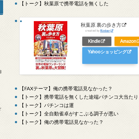
【トーク】秋葉原で携帯電話を無くした
秋葉原 裏の歩き方
created by
Rinker
」
Kindle
Amazon
Yahooショッピング
内
【FAXテーマ】俺の携帯電話見なかった？
【トーク】携帯電話を無くした途端パチンコ大当たり
【トーク】パチンコは運
を
【トーク】全自動雀卓がすこぶる調子が悪い
【トーク】俺の携帯電話見なかった？