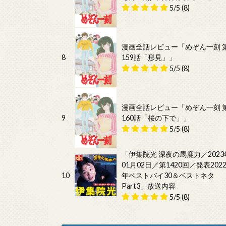
5/5
(8)
漫画全話レビュー「めぞん一刻 
8
159話「形見」」
5/5
(8)
漫画全話レビュー「めぞん一刻 
9
160話「桜の下で」」
5/5
(8)
「伊集院光 深夜の馬鹿力／2023
01月02日／第1420回／発表202
10
年ベストバイ30＆ベストネタ
Part3」放送内容
5/5
(8)