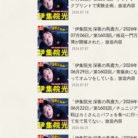
クプリントで実験企画」放送内容
2026.07.14
「伊集院光 深夜の馬鹿力／2026年
07月06日／第1603回／桜花一門万
博が開催された」放送内容
2026.07.07
「伊集院光 深夜の馬鹿力／2026年
06月29日／第1602回／胃腸炎にな
ってオムツをしている」放送内容
2026.07.01
「伊集院光 深夜の馬鹿力／2026年
06月22日／第1601回／チュニジア
戦はカミさんとパフェを食べに行
て生で見てない」放送内容
2026.06.23
「伊集院光 深夜の馬鹿力／2026年