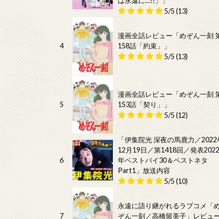
は永遠に…!!」」
5/5
(13)
漫画全話レビュー「めぞん一刻 
4
158話「約束」」
5/5
(13)
漫画全話レビュー「めぞん一刻 
5
153話「契り」」
5/5
(12)
「伊集院光 深夜の馬鹿力／2022
12月19日／第1418回／発表202
6
年ベストバイ30＆ベストネタ
Part1」放送内容
5/5
(10)
永遠に語り継がれるラブコメ「
7
ぞん一刻／高橋留美子」レビュ