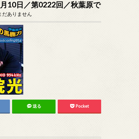
1月10日／第0222回／秋葉原で
まだありません
送る
Pocket