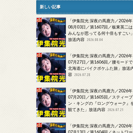
新しい記事
「伊集院光 深夜の馬鹿力／2026年
08月03日／第1607回／板東英二は
みんなが思ってる何十倍もすごい
放送内容
2026.08.04
「伊集院光 深夜の馬鹿力／2026年
07月27日／第1606回／腰モードで
北海道にバイクポケふた旅」放送
容
2026.07.28
「伊集院光 深夜の馬鹿力／2026年
07月20日／第1605回／スティーブ
ン・キングの『ロングウォーク』
観てきた」放送内容
2026.07.21
「伊集院光 深夜の馬鹿力／2026年
07月13日／第1604回／ネットワー