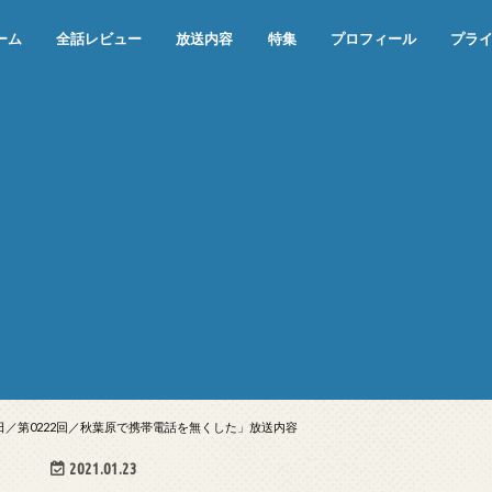
ーム
全話レビュー
放送内容
特集
プロフィール
プラ
めぞん一刻（漫画）
めぞん一刻（アニメ）
機動戦士ガンダム
ジョジョの奇妙な冒険 ダイヤモンド
寄生獣 セイの格率
この世の果てで恋を唄う少女YU-NO
この世の果てで恋を唄う少女YU-
江戸川乱歩の美女シリーズ＜中断＞
24 JAPAN＜中断＞
アメリカ横断ウルトラクイズ＜中断
稲垣早希のブログ旅＜中断＞
出川哲朗の充電させてもらえません
伊集院光 深夜の馬鹿力
ナインティナインのオールナイトニ
岡村隆史のオールナイトニッポン
ガンダム
めぞん一刻
バック・トゥ・ザ・フューチャー
は砕けない＜中断＞
NO（解説・考察）
＞
か？＜中断＞
ッポン
10日／第0222回／秋葉原で携帯電話を無くした」放送内容
2021.01.23