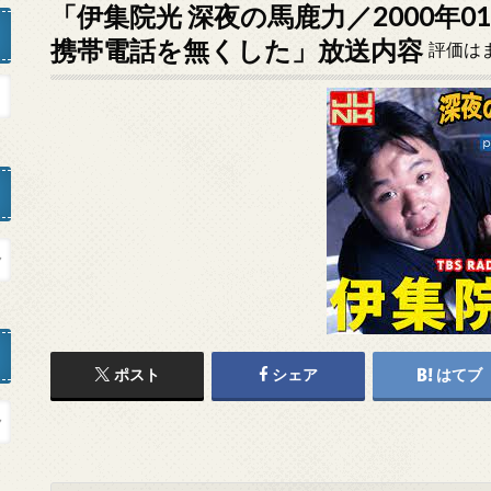
「伊集院光 深夜の馬鹿力／2000年0
携帯電話を無くした」放送内容
評価は
ポスト
シェア
はてブ