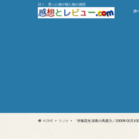
日々、買った物や観た物の感想
ホ
HOME
ラジオ
「伊集院光 深夜の馬鹿力／2000年01月