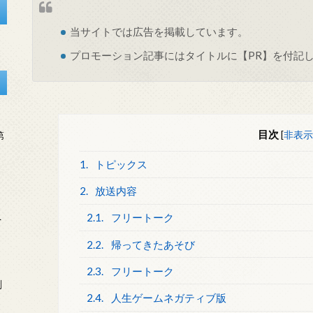
当サイトでは
広告
を掲載しています。
プロモーション記事にはタイトルに【PR】を付記
目次
[
非表示
第
1.
トピックス
2.
放送内容
2.1.
フリートーク
を
2.2.
帰ってきたあそび
2.3.
フリートーク
刻
2.4.
人生ゲームネガティブ版