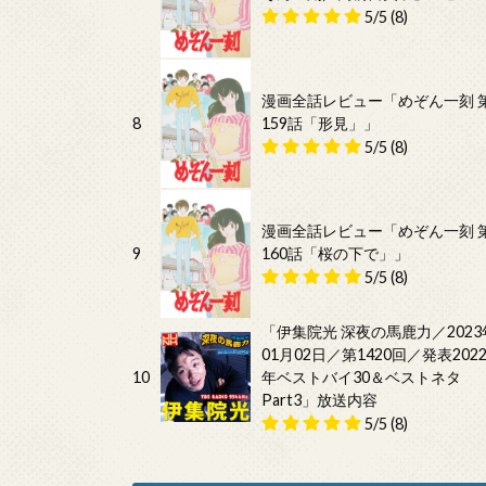
5/5
(8)
漫画全話レビュー「めぞん一刻 
8
159話「形見」」
5/5
(8)
漫画全話レビュー「めぞん一刻 
9
160話「桜の下で」」
5/5
(8)
「伊集院光 深夜の馬鹿力／2023
01月02日／第1420回／発表202
10
年ベストバイ30＆ベストネタ
Part3」放送内容
5/5
(8)