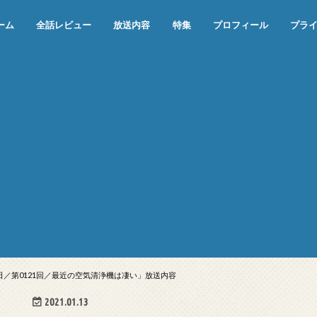
ーム
全話レビュー
放送内容
特集
プロフィール
プラ
めぞん一刻（漫画）
めぞん一刻（アニメ）
機動戦士ガンダム
ジョジョの奇妙な冒険 ダイヤモンド
寄生獣 セイの格率
この世の果てで恋を唄う少女YU-NO
この世の果てで恋を唄う少女YU-
江戸川乱歩の美女シリーズ＜中断＞
24 JAPAN＜中断＞
アメリカ横断ウルトラクイズ＜中断
稲垣早希のブログ旅＜中断＞
出川哲朗の充電させてもらえません
伊集院光 深夜の馬鹿力
ナインティナインのオールナイトニ
岡村隆史のオールナイトニッポン
ガンダム
めぞん一刻
バック・トゥ・ザ・フューチャー
は砕けない＜中断＞
NO（解説・考察）
＞
か？＜中断＞
ッポン
2日／第0121回／最近の空気清浄機は凄い」放送内容
2021.01.13