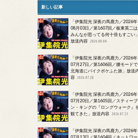
新しい記事
「伊集院光 深夜の馬鹿力／2026年
08月03日／第1607回／板東英二は
みんなが思ってる何十倍もすごい
放送内容
2026.08.04
「伊集院光 深夜の馬鹿力／2026年
07月27日／第1606回／腰モードで
北海道にバイクポケふた旅」放送
容
2026.07.28
「伊集院光 深夜の馬鹿力／2026年
07月20日／第1605回／スティーブ
ン・キングの『ロングウォーク』
観てきた」放送内容
2026.07.21
「伊集院光 深夜の馬鹿力／2026年
07月13日／第1604回／ネットワー