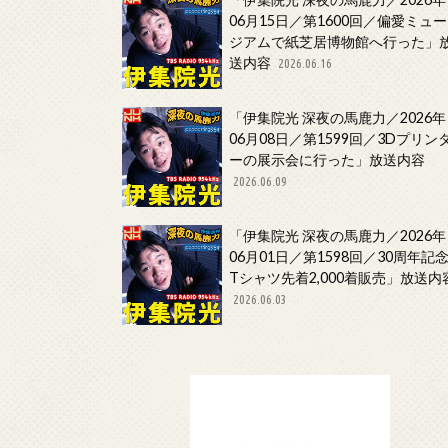
06月15日／第1600回／偏愛ミュー
ジアムで紙芝居博物館へ行った」
送内容
2026.06.16
「伊集院光 深夜の馬鹿力／2026年
06月08日／第1599回／3Dプリン
ーの展示会に行った」放送内容
2026.06.09
「伊集院光 深夜の馬鹿力／2026年
06月01日／第1598回／30周年記
Tシャツ先着2,000着販売」放送内
2026.06.03