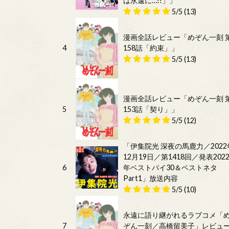
は永遠に…!!」」
5/5
(13)
漫画全話レビュー「めぞん一刻 
4
158話「約束」」
5/5
(13)
漫画全話レビュー「めぞん一刻 
5
153話「契り」」
5/5
(12)
「伊集院光 深夜の馬鹿力／2022
12月19日／第1418回／発表202
6
年ベストバイ30＆ベストネタ
Part1」放送内容
5/5
(10)
永遠に語り継がれるラブコメ「
7
ぞん一刻／高橋留美子」レビュ