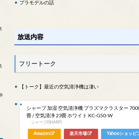
プラモデルの話
第
放送内容
フリートーク
第
【トーク】最近の空気清浄機は凄い
年
2
シャープ 加湿 空気清浄機 プラズマクラスター 7000
畳 / 空気清浄 23畳 ホワイト KC-G50-W
シャープ(SHARP)
Amazon
楽天市場
Yahooショッピ