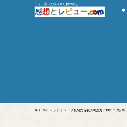
日々、買った物や観た物の感想
ホ
HOME
ラジオ
「伊集院光 深夜の馬鹿力／1998年02月0