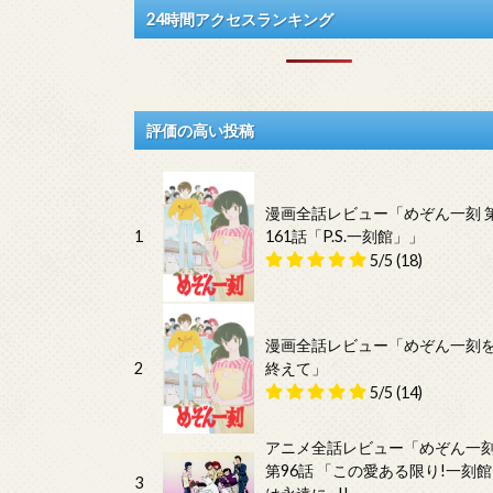
24時間アクセスランキング
評価の高い投稿
漫画全話レビュー「めぞん一刻 
1
161話「P.S.一刻館」」
5/5
(18)
漫画全話レビュー「めぞん一刻
2
終えて」
5/5
(14)
アニメ全話レビュー「めぞん一
第96話 「この愛ある限り!一刻館
3