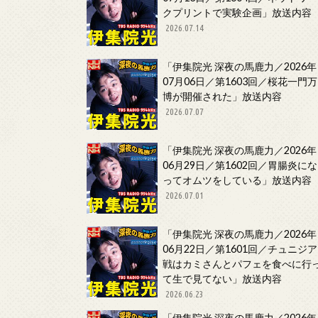
クプリントで実験企画」放送内容
2026.07.14
「伊集院光 深夜の馬鹿力／2026年
07月06日／第1603回／桜花一門万
博が開催された」放送内容
2026.07.07
「伊集院光 深夜の馬鹿力／2026年
06月29日／第1602回／胃腸炎にな
ってオムツをしている」放送内容
2026.07.01
「伊集院光 深夜の馬鹿力／2026年
06月22日／第1601回／チュニジア
戦はカミさんとパフェを食べに行
て生で見てない」放送内容
2026.06.23
「伊集院光 深夜の馬鹿力／2026年