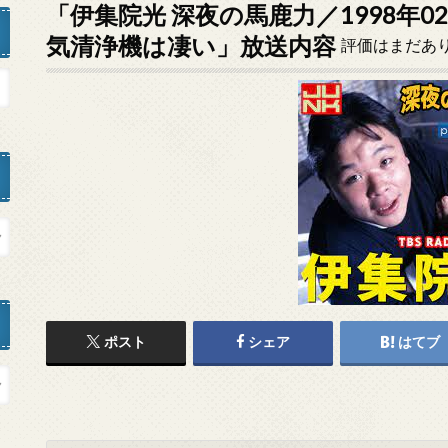
「伊集院光 深夜の馬鹿力／1998年0
気清浄機は凄い」放送内容
評価はまだあ
ポスト
シェア
はてブ