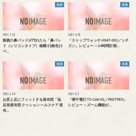
生活
生活
2021.1.22
2021.4.18
眼鏡の鼻パッドが汚れたら「鼻パッ
「ストップウォッチ HS47-001／シチ
ド（シリコンタイプ）箱蝶小[銀色] 2
ズン」レビュー ～24時間計測…
ペ…
生活
生活
2021.2.24
2021.4.2
お尻と足にフィットする座布団「低
「懐中電灯 T5-C60-01／PEETPEN」
反発座布団 クッション ヘルスケア 座
レビュー ～ズーム機能が…
布…