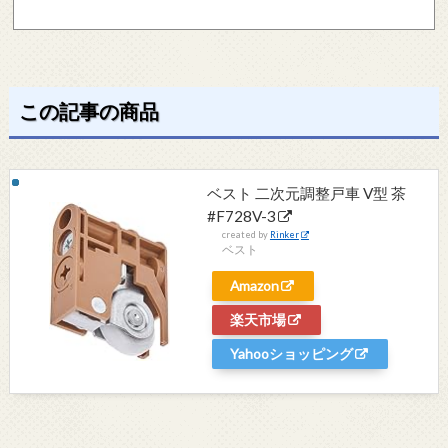
この記事の商品
ベスト 二次元調整戸車 V型 茶
#F728V-3
created by
Rinker
ベスト
Amazon
楽天市場
Yahooショッピング