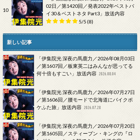
02日／第1420回／発表2022年ベストバ
10
イ30＆ベストネタ Part3」放送内容
5/5
(8)
新しい記事
「伊集院光 深夜の馬鹿力／2026年08月03日
／第1607回／板東英二はみんなが思ってる
何十倍もすごい」放送内容
2026.08.04
「伊集院光 深夜の馬鹿力／2026年07月27日
／第1606回／腰モードで北海道にバイクポ
ケふた旅」放送内容
2026.07.28
「伊集院光 深夜の馬鹿力／2026年07月20日
／第1605回／スティーブン・キングの『ロ