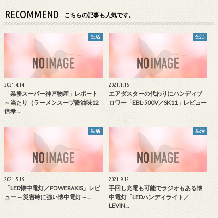
RECOMMEND
こちらの記事も人気です。
生活
生活
2021.4.14
2021.1.16
「業務スーパー神戸物産」レポート
エアダスターの代わりにハンディブ
～当たり（ラーメンスープ醤油味12
ロワー「EBL-500V／SK11」レビュー
倍希…
生活
生活
2021.5.19
2021.9.18
「LED懐中電灯／POWERAXIS」レビ
手回し充電も可能でラジオもある懐
ュー ～災害時に強い懐中電灯～…
中電灯「LEDハンディライト／
LEVIN…