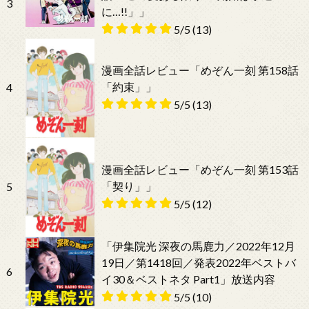
3
に…!!」」
5/5
(13)
漫画全話レビュー「めぞん一刻 第158話
「約束」」
4
5/5
(13)
漫画全話レビュー「めぞん一刻 第153話
「契り」」
5
5/5
(12)
「伊集院光 深夜の馬鹿力／2022年12月
19日／第1418回／発表2022年ベストバ
6
イ30＆ベストネタ Part1」放送内容
5/5
(10)