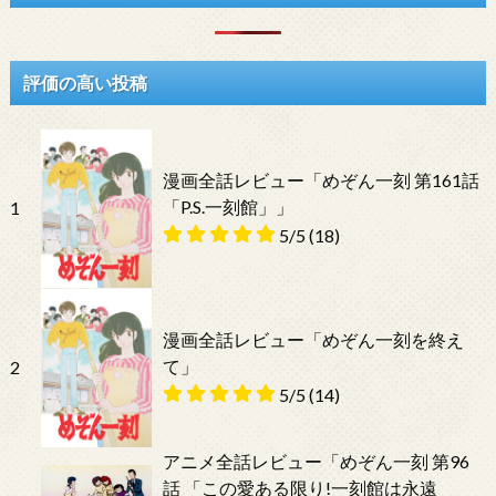
評価の高い投稿
漫画全話レビュー「めぞん一刻 第161話
「P.S.一刻館」」
1
5/5
(18)
漫画全話レビュー「めぞん一刻を終え
て」
2
5/5
(14)
アニメ全話レビュー「めぞん一刻 第96
話 「この愛ある限り!一刻館は永遠