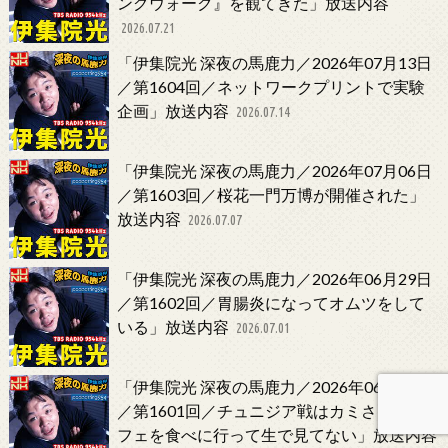
ングウォーク』を観てきた」放送内容
2026.07.21
「伊集院光 深夜の馬鹿力／2026年07月13日
／第1604回／ネットワークプリントで実験
企画」放送内容
2026.07.14
「伊集院光 深夜の馬鹿力／2026年07月06日
／第1603回／桜花一門万博が開催された」
放送内容
2026.07.07
「伊集院光 深夜の馬鹿力／2026年06月29日
／第1602回／胃腸炎になってオムツをして
いる」放送内容
2026.07.01
「伊集院光 深夜の馬鹿力／2026年06月22日
／第1601回／チュニジア戦はカミさんとパ
フェを食べに行って生で見てない」放送内容