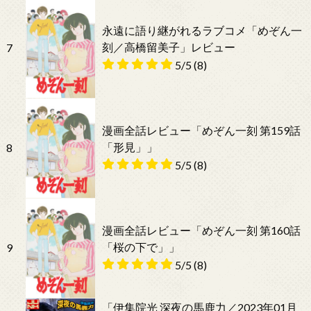
永遠に語り継がれるラブコメ「めぞん一
刻／高橋留美子」レビュー
7
5/5
(8)
漫画全話レビュー「めぞん一刻 第159話
「形見」」
8
5/5
(8)
漫画全話レビュー「めぞん一刻 第160話
「桜の下で」」
9
5/5
(8)
「伊集院光 深夜の馬鹿力／2023年01月