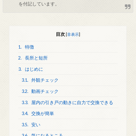
を付記しています。
目次
[
非表示
]
1.
特徴
2.
長所と短所
3.
はじめに
3.1.
外観チェック
3.2.
動画チェック
3.3.
屋内の引き戸の動きに自力で交換できる
3.4.
交換が簡単
3.5.
安い
3.6.
気になるところ