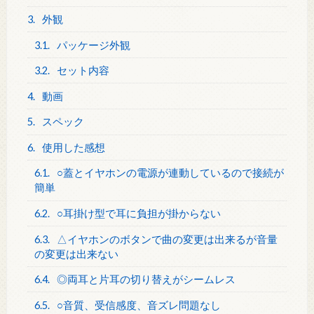
3.
外観
3.1.
パッケージ外観
3.2.
セット内容
4.
動画
5.
スペック
6.
使用した感想
6.1.
○蓋とイヤホンの電源が連動しているので接続が
簡単
6.2.
○耳掛け型で耳に負担が掛からない
6.3.
△イヤホンのボタンで曲の変更は出来るが音量
の変更は出来ない
6.4.
◎両耳と片耳の切り替えがシームレス
6.5.
○音質、受信感度、音ズレ問題なし