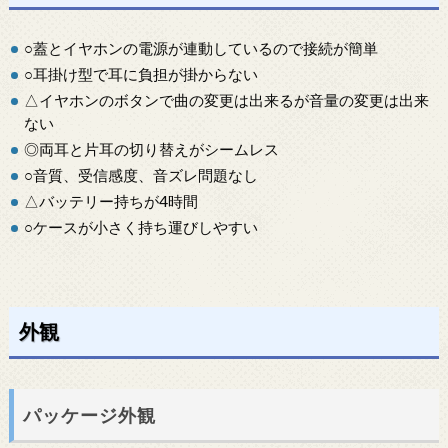
○蓋とイヤホンの電源が連動しているので接続が簡単
○耳掛け型で耳に負担が掛からない
△イヤホンのボタンで曲の変更は出来るが音量の変更は出来
ない
◎両耳と片耳の切り替えがシームレス
○音質、受信感度、音ズレ問題なし
△バッテリー持ちが4時間
○ケースが小さく持ち運びしやすい
外観
パッケージ外観