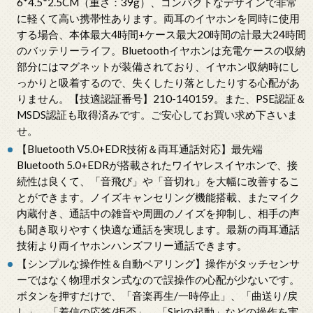
6*4.5*2.5CM（重さ：39g）、コンパクトなデザインで非常
に軽くて高い携帯性あります。両耳のイヤホンを同時に使用
する場合、本体最大4時間+ケース最大20時間の計最大24時間
のバッテリーライフ。Bluetoothイヤホンは充電ケースの収納
部分にはマグネットが装備されており、イヤホン収納時にし
っかりと吸着するので、失くしたり落としたりする心配があ
りません。【技適認証番号】210-140159。また、PSE認証＆
MSDS認証も取得済みです。ご安心してお買い求め下さいま
せ。
【Bluetooth V5.0+EDR技術＆両耳通話対応】最先端
Bluetooth 5.0+EDRが搭載されたワイヤレスイヤホンで、接
続性は良くて、「音飛び」や「音切れ」を大幅に改善するこ
とができます。ノイズキャンセリング機能搭載、またマイク
内蔵付き、通話中の雑音や周囲のノイズを抑制し、相手の声
も聞き取りやすく快適な通話を実現します。最新の両耳通話
技術より両イヤホンハンズフリー通話できます。
【シンプルな操作性＆自動ペアリング】操作がタッチセンサ
ーではなく物理ボタン式なので誤操作の心配が少ないです。
ボタンを押すだけで、「音楽再生/一時停止」、「曲送り/戻
し」、「着信の応答/拒否」、「Siriの起動」などの操作を実